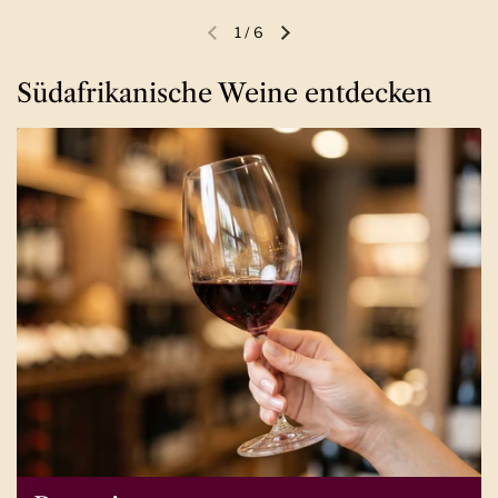
1
/
6
Vorherige Folie
Nächste Folie
Südafrikanische Weine entdecken