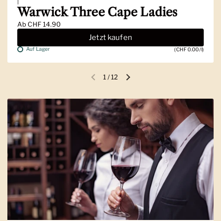
|
Warwick Three Cape Ladies
Ab
CHF 14.90
Jetzt kaufen
Auf Lager
(CHF 0.00/l)
1
/
12
Vorherige Folie
Nächste Folie