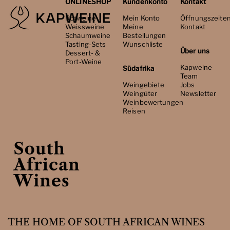
ONLINESHOP
Kundenkonto
Kontakt
Rotweine
Mein Konto
Öffnungszeite
Weissweine
Meine
Kontakt
Schaumweine
Bestellungen
Tasting-Sets
Wunschliste
Über uns
Dessert- &
Port-Weine
Kapweine
Südafrika
Team
Weingebiete
Jobs
Weingüter
Newsletter
Weinbewertungen
Reisen
THE HOME OF SOUTH AFRICAN WINES