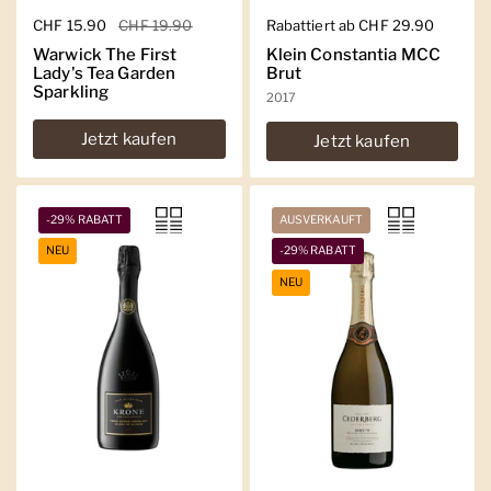
Regulärer Preis
CHF 15.90
Sale-Preis
CHF 19.90
Regulärer Preis
Rabattiert ab CHF 29.90
Warwick The First
Klein Constantia MCC
Lady's Tea Garden
Brut
Sparkling
2017
Jetzt kaufen
Jetzt kaufen
-29% RABATT
AUSVERKAUFT
NEU
-29% RABATT
NEU