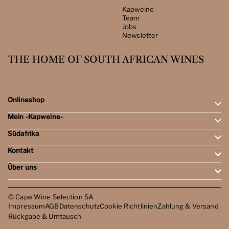
Kapweine
Team
Jobs
Newsletter
THE HOME OF SOUTH AFRICAN WINES
Onlineshop
Mein -Kapweine-
Rotweine
Weissweine
Südafrika
Mein Konto
Schaumweine
Meine Bestellungen
Tasting-Sets
Kontakt
Weingebiete
Wunschliste
Dessert- & Port-Weine
Weingüter
Über uns
Öffnungszeiten
Weinbewertungen
Kontakt
Reisen
Kapweine
Team
© Cape Wine Selection SA
Jobs
Impressum
AGB
Datenschutz
Cookie Richtlinien
Zahlung & Versand
Newsletter
Rückgabe & Umtausch