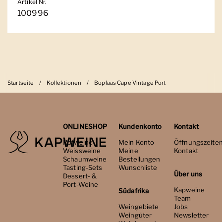
Artikel Nr.
100996
Startseite
/
Kollektionen
/
Boplaas Cape Vintage Port
ONLINESHOP
Kundenkonto
Kontakt
Rotweine
Mein Konto
Öffnungszeite
Weissweine
Meine
Kontakt
Schaumweine
Bestellungen
Tasting-Sets
Wunschliste
Über uns
Dessert- &
Port-Weine
Kapweine
Südafrika
Team
Weingebiete
Jobs
Weingüter
Newsletter