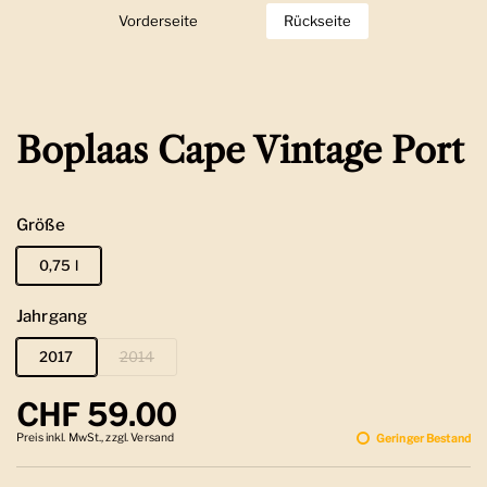
Vorderseite
Zeige Folie 1
Rückseite
Zeige Folie 2
Boplaas Cape Vintage Port
Größe
0,75 l
Jahrgang
2017
2014
Regulärer Preis
CHF 59.00
Preis inkl. MwSt., zzgl. Versand
Geringer Bestand