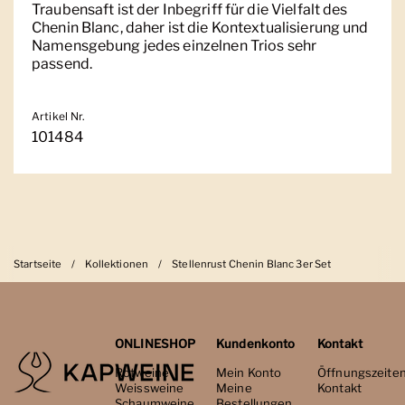
Traubensaft ist der Inbegriff für die Vielfalt des
Chenin Blanc, daher ist die Kontextualisierung und
Namensgebung jedes einzelnen Trios sehr
passend.
Artikel Nr.
101484
Startseite
/
Kollektionen
/
Stellenrust Chenin Blanc 3er Set
ONLINESHOP
Kundenkonto
Kontakt
Rotweine
Mein Konto
Öffnungszeite
Weissweine
Meine
Kontakt
Schaumweine
Bestellungen