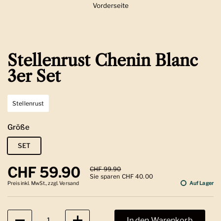
Vorderseite
Zeige Folie 1
Stellenrust Chenin Blanc
3er Set
Stellenrust
Größe
SET
Regulärer Preis
CHF 59.90
Sale-Preis
CHF 99.90
Sie sparen CHF 40.00
Preis inkl. MwSt., zzgl. Versand
Auf Lager
Anzahl
In den Warenkorb