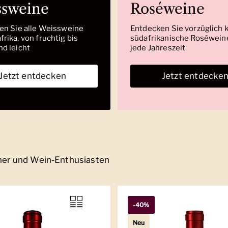
ssweine
Roséweine
den Sie alle Weissweine
Entdecken Sie vorzüglich 
rika, von fruchtig bis
südafrikanische Roséweine
nd leicht
jede Jahreszeit
Jetzt entdecken
Jetzt entdecke
nner und Wein-Enthusiasten
-40%
Neu