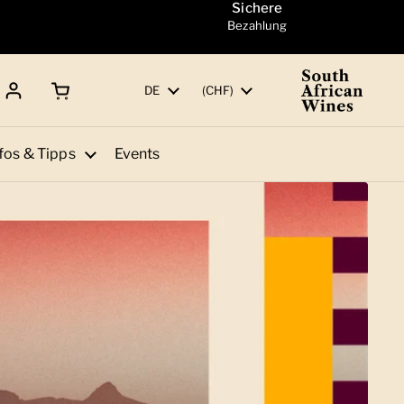
Sichere
Bezahlung
Warenkorb öffnen
Gesamtbetrag:
Sprache
DE
Land/Region
(CHF)
fos & Tipps
Events