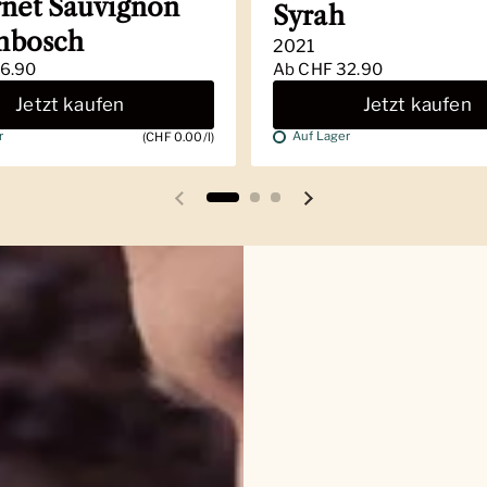
net Sauvignon
Syrah
enbosch
2021
6.90
Ab
CHF 32.90
Jetzt kaufen
Jetzt kaufen
r
Auf Lager
(CHF 0.00/l)
Vorherige Folie
Nächste Folie