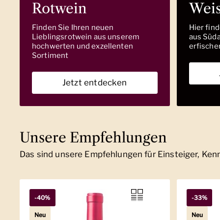
Rotwein
Wei
Finden Sie Ihren neuen
Hier fin
Lieblingsrotwein aus unserem
aus Südaf
hochwerten und exzellenten
erfische
Sortiment
Jetzt entdecken
Unsere Empfehlungen
Das sind unsere Empfehlungen für Einsteiger, Ke
-40%
-33%
Neu
Neu