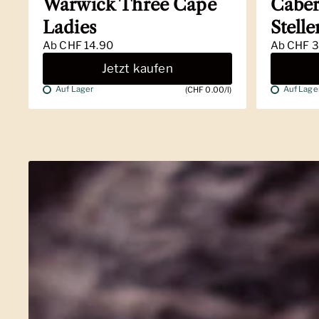
Warwick Three Cape
Caber
Ladies
Stell
Ab
CHF 14.90
Ab
CHF 3
Jetzt kaufen
Auf Lager
Auf Lage
(CHF 0.00/l)