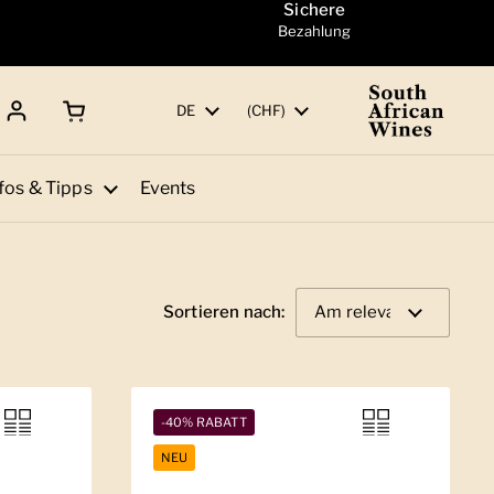
Sichere
Bezahlung
Warenkorb öffnen
Gesamtbetrag:
Sprache
DE
Land/Region
(CHF)
fos & Tipps
Events
Sortieren nach:
-40% RABATT
NEU