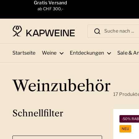
Zum Inhalt springen
Gratis Versand
ab CHF 300,-
Startseite
Weine
Entdeckungen
Sale & A
Weinzubehör
17 Produkt
Schnellfilter
-50% RA
NEU