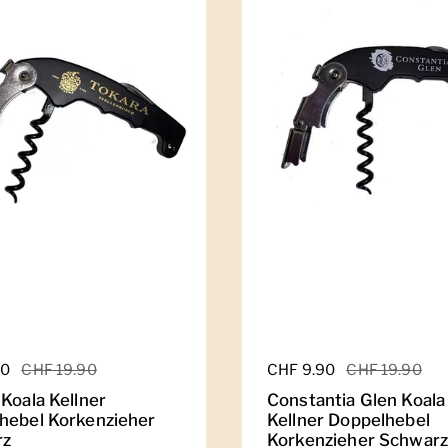
er Preis
90
Sale-Preis
CHF 19.90
Regulärer Preis
CHF 9.90
Sale-Preis
CHF 19.90
Koala Kellner
Constantia Glen Koala
hebel Korkenzieher
Kellner Doppelhebel
rz
Korkenzieher Schwarz