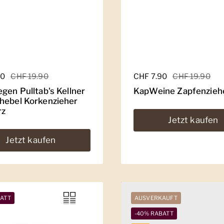
er Preis
90
Sale-Preis
CHF 19.90
Regulärer Preis
CHF 7.90
Sale-Preis
CHF 19.90
gen Pulltab's Kellner
KapWeine Zapfenzieh
hebel Korkenzieher
rz
Jetzt kaufen
Jetzt kaufen
BATT
AUSVERKAUFT
-40% RABATT