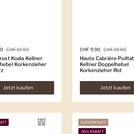
er Preis
90
Sale-Preis
CHF 19.90
Regulärer Preis
CHF 9.90
Sale-Preis
CHF 19.90
rust Koala Kellner
Haute Cabrière Pulltab
hebel Korkenzieher
Kellner Doppelhebel
rz
Korkenzieher Rot
Jetzt kaufen
Jetzt kaufen
BATT
AUSVERKAUFT
-50% RABATT