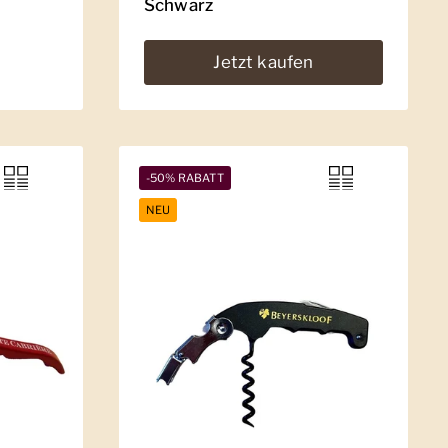
Schwarz
Jetzt kaufen
-50% RABATT
NEU