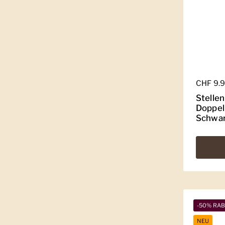
Regulär
CHF 9.
Stellen
Doppel
Schwa
-50% RA
NEU