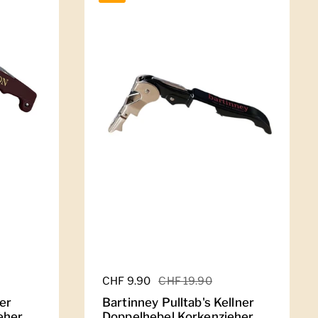
Regulärer Preis
CHF 9.90
Sale-Preis
CHF 19.90
ner
Bartinney Pulltab's Kellner
eher
Doppelhebel Korkenzieher