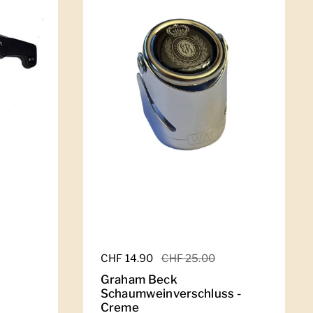
Regulärer Preis
CHF 14.90
Sale-Preis
CHF 25.00
Graham Beck
Schaumweinverschluss -
Creme