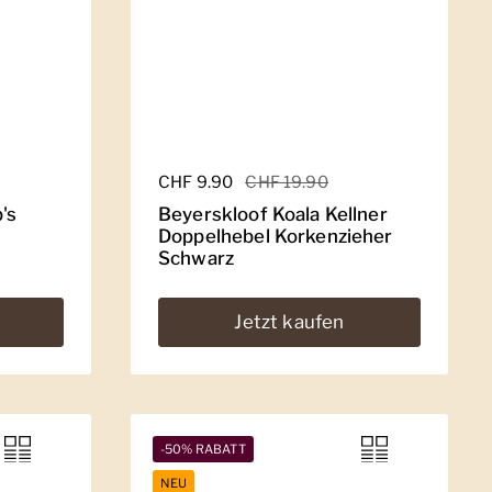
Regulärer Preis
CHF 9.90
Sale-Preis
CHF 19.90
's
Beyerskloof Koala Kellner
Doppelhebel Korkenzieher
Schwarz
Jetzt kaufen
-50% RABATT
NEU