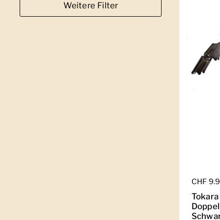
Weitere Filter
Regulär
CHF 9.
Tokara 
Doppel
Schwa