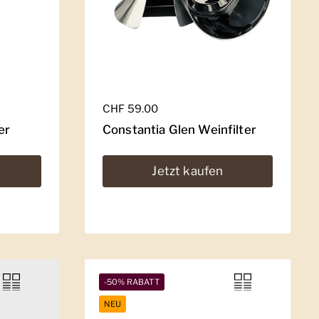
Regulärer Preis
CHF 59.00
er
Constantia Glen Weinfilter
Jetzt kaufen
-50% RABATT
NEU