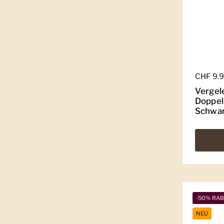
Regulär
CHF 9.
Vergele
Doppel
Schwa
-50% RA
NEU