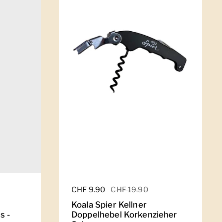
Regulärer Preis
CHF 9.90
Sale-Preis
CHF 19.90
Koala Spier Kellner
s -
Doppelhebel Korkenzieher