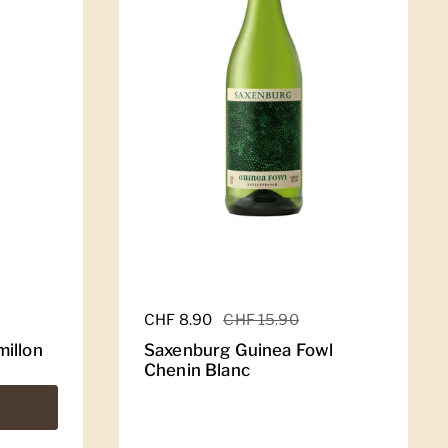
Regulärer Preis
CHF 8.90
Sale-Preis
CHF 15.90
illon
Saxenburg Guinea Fowl
Chenin Blanc