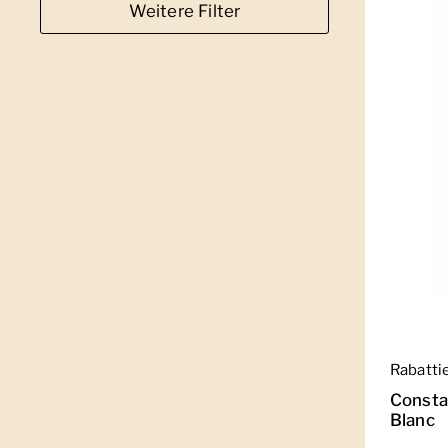
Weitere Filter
Regulär
Rabatti
Consta
Blanc