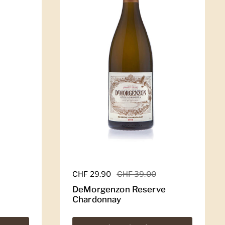
Regulärer Preis
CHF 29.90
Sale-Preis
CHF 39.00
DeMorgenzon Reserve
Chardonnay