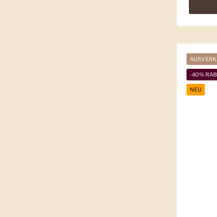
AUSVERK
-40% RA
NEU