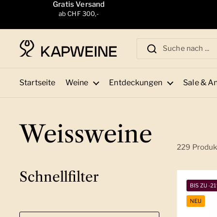
Zum Inhalt springen
Gratis Versand
ab CHF 300,-
Startseite
Weine
Entdeckungen
Sale & A
Weissweine
229 Produk
Schnellfilter
BIS ZU -2
NEU