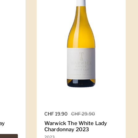
Regulärer Preis
CHF 19.90
Sale-Preis
CHF 29.90
ay
Warwick The White Lady
Chardonnay 2023
2023