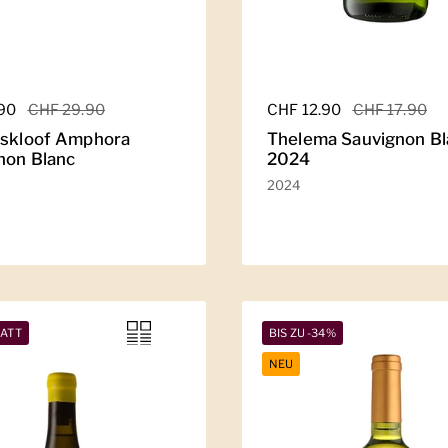
er Preis
.90
Sale-Preis
CHF 29.90
Regulärer Preis
CHF 12.90
Sale-Preis
CHF 17.90
lskloof Amphora
Thelema Sauvignon Bl
non Blanc
2024
2024
BATT
BIS ZU -34%
NEU