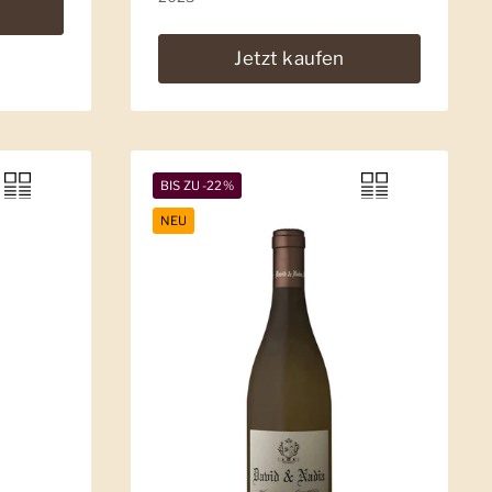
Jetzt kaufen
BIS ZU -22%
NEU