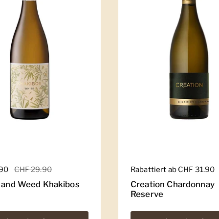
er Preis
.90
Sale-Preis
CHF 29.90
Regulärer Preis
Rabattiert ab CHF 31.90
e and Weed Khakibos
Creation Chardonnay
Reserve