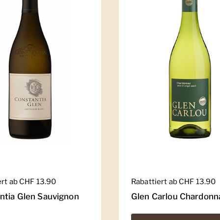
er Preis
ert ab CHF 13.90
Regulärer Preis
Rabattiert ab CHF 13.90
ntia Glen Sauvignon
Glen Carlou Chardonn