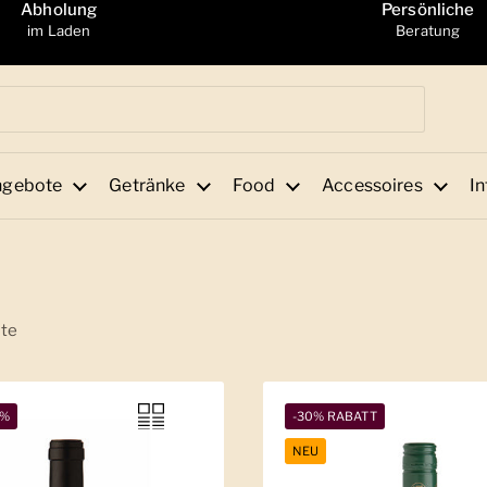
Abholung
Persönliche
im Laden
Beratung
ngebote
Getränke
Food
Accessoires
In
te
1%
-30% RABATT
NEU