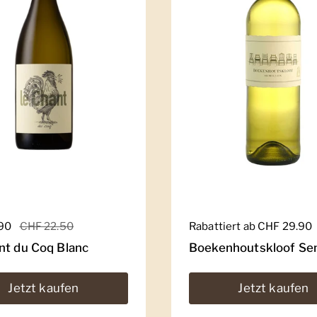
er Preis
.90
Sale-Preis
CHF 22.50
Regulärer Preis
Rabattiert ab CHF 29.90
nt du Coq Blanc
Boekenhoutskloof Sem
Jetzt kaufen
Jetzt kaufen