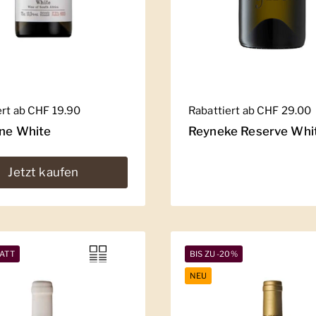
er Preis
ert ab CHF 19.90
Regulärer Preis
Rabattiert ab CHF 29.00
ine White
Reyneke Reserve Whi
Jetzt kaufen
ATT
BIS ZU -20%
NEU