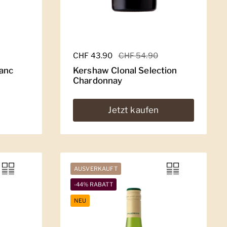
Regulärer Preis
CHF 43.90
Sale-Preis
CHF 54.90
anc
Kershaw Clonal Selection
Chardonnay
Jetzt kaufen
AUSVERKAUFT
-44% RABATT
NEU