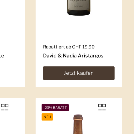
Regulärer Preis
Rabattiert ab CHF 19.90
te
David & Nadia Aristargos
Jetzt kaufen
-23% RABATT
NEU