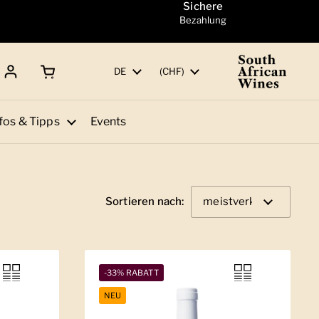
Sichere
Bezahlung
Warenkorb öffnen
Gesamtbetrag:
Sprache
DE
Land/Region
(CHF)
fos & Tipps
Events
Sortieren nach:
-33% RABATT
NEU