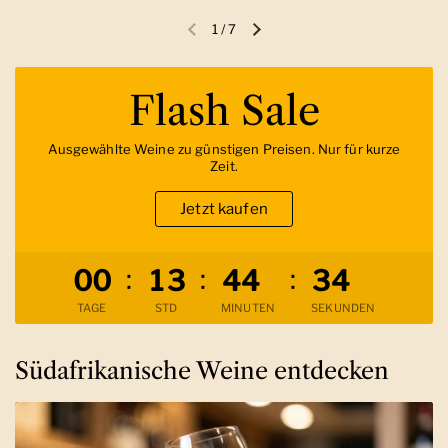
1
/
7
Vorherige Folie
Nächste Folie
Flash Sale
Ausgewählte Weine zu günstigen Preisen. Nur für kurze
Zeit.
Jetzt kaufen
Verbleibende Zeit
:
:
:
0
0
1
3
4
4
3
3
TAGE
STD
MINUTEN
SEKUNDEN
Südafrikanische Weine entdecken