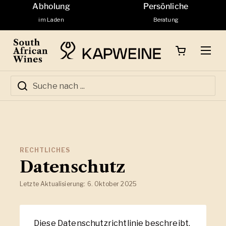
Zum Inhalt springen
Abholung
Persönliche
im Laden
Beratung
Warenkorb öffnen
Menü
RECHTLICHES
Datenschutz
Letzte Aktualisierung: 6. Oktober 2025
Diese Datenschutzrichtlinie beschreibt,