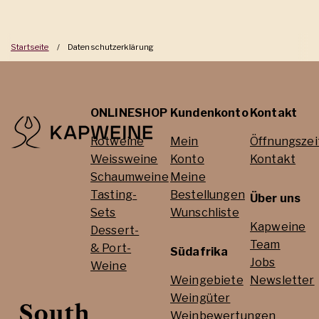
Startseite
/
Datenschutzerklärung
ONLINESHOP
Kundenkonto
Kontakt
Rotweine
Mein
Öffnungszei
Weissweine
Konto
Kontakt
Schaumweine
Meine
Tasting-
Bestellungen
Über uns
Sets
Wunschliste
Kapweine
Dessert-
Team
& Port-
Südafrika
Jobs
Weine
Weingebiete
Newsletter
Weingüter
Weinbewertungen