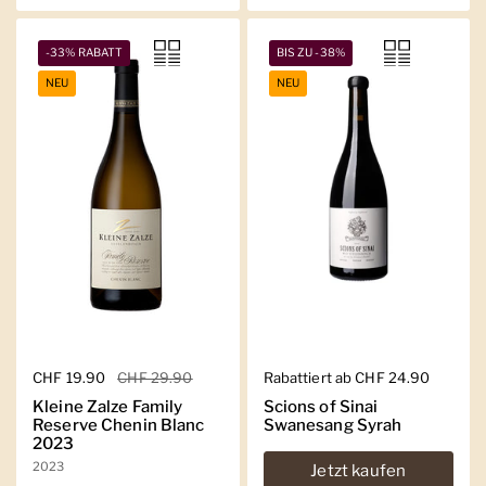
-33% RABATT
BIS ZU -38%
NEU
NEU
Regulärer Preis
CHF 19.90
Sale-Preis
CHF 29.90
Regulärer Preis
Rabattiert ab CHF 24.90
Kleine Zalze Family
Scions of Sinai
Reserve Chenin Blanc
Swanesang Syrah
2023
2023
Jetzt kaufen