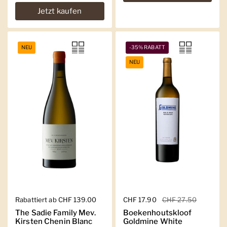
Jetzt kaufen
NEU
-35% RABATT
NEU
Regulärer Preis
Rabattiert ab CHF 139.00
Regulärer Preis
CHF 17.90
Sale-Preis
CHF 27.50
The Sadie Family Mev.
Boekenhoutskloof
Kirsten Chenin Blanc
Goldmine White