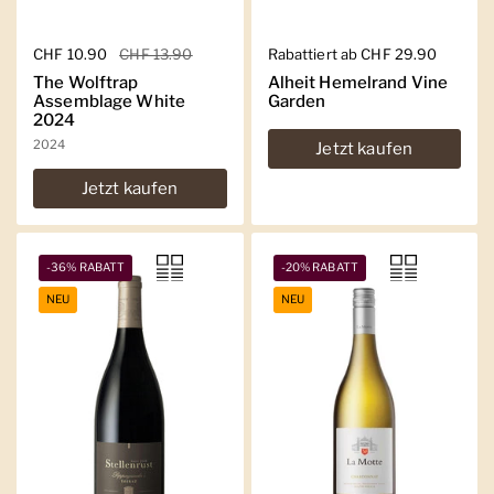
Regulärer Preis
CHF 10.90
Sale-Preis
CHF 13.90
Regulärer Preis
Rabattiert ab CHF 29.90
The Wolftrap
Alheit Hemelrand Vine
Assemblage White
Garden
2024
2024
Jetzt kaufen
Jetzt kaufen
-36% RABATT
-20% RABATT
NEU
NEU