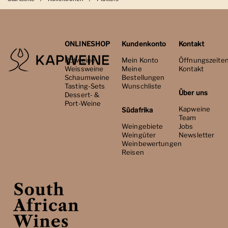
ONLINESHOP
Kundenkonto
Kontakt
Rotweine
Mein Konto
Öffnungszeite
Weissweine
Meine
Kontakt
Schaumweine
Bestellungen
Tasting-Sets
Wunschliste
Über uns
Dessert- &
Port-Weine
Kapweine
Südafrika
Team
Weingebiete
Jobs
Weingüter
Newsletter
Weinbewertungen
Reisen