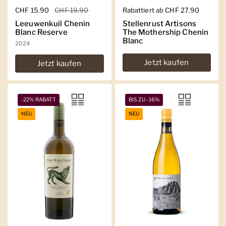
Regulärer Preis
CHF 15.90
Sale-Preis
CHF 19.90
Regulärer Preis
Rabattiert ab CHF 27.90
Leeuwenkuil Chenin
Stellenrust Artisons
Blanc Reserve
The Mothership Chenin
Blanc
2024
Jetzt kaufen
Jetzt kaufen
-22% RABATT
BIS ZU -16%
NEU
NEU