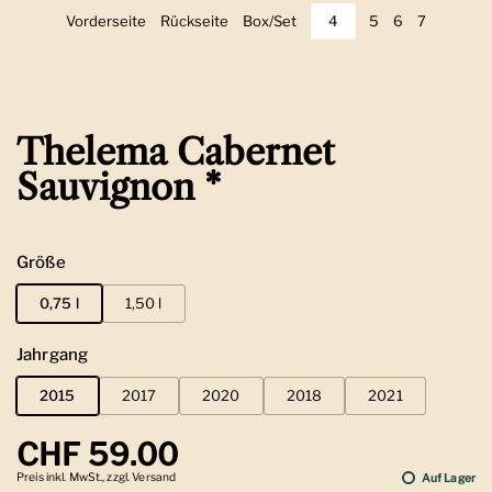
Vorderseite
Zeige Folie 1
Rückseite
Zeige Folie 2
Box/Set
Zeige Folie 3
4
Zeige Folie 4
5
Zeige Folie 5
6
Zeige Folie 6
7
Zeige Foli
Thelema Cabernet
Sauvignon *
Größe
0,75 l
1,50 l
Jahrgang
2015
2017
2020
2018
2021
Regulärer Preis
CHF 59.00
Preis inkl. MwSt., zzgl. Versand
Auf Lager