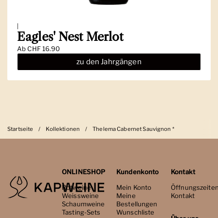
|
Eagles' Nest Merlot
Ab
CHF 16.90
zu den Jahrgängen
Startseite
/
Kollektionen
/
Thelema Cabernet Sauvignon *
ONLINESHOP
Kundenkonto
Kontakt
Rotweine
Mein Konto
Öffnungszeite
Weissweine
Meine
Kontakt
Schaumweine
Bestellungen
Tasting-Sets
Wunschliste