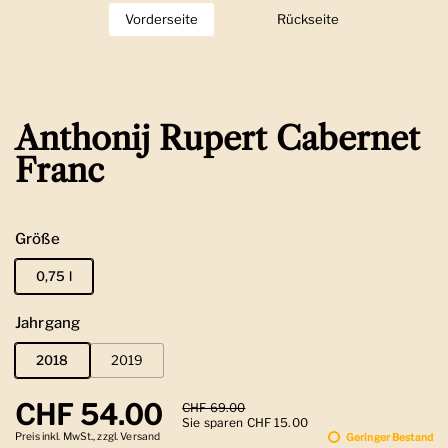
Vorderseite
Zeige Folie 1
Rückseite
Zeige Folie 2
Anthonij Rupert Cabernet
Franc
Größe
0,75 l
Jahrgang
2018
2019
Regulärer Preis
CHF 54.00
Sale-Preis
CHF 69.00
Sie sparen CHF 15.00
Preis inkl. MwSt., zzgl. Versand
Geringer Bestand