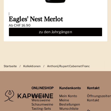
|
Eagles' Nest Merlot
Ab
CHF 16.90
zu den Jahrgängen
Startseite
/
Kollektionen
/
Anthonij Rupert Cabernet Franc
ONLINESHOP
Kundenkonto
Kontakt
Rotweine
Mein Konto
Öffnungszeite
Weissweine
Meine
Kontakt
Schaumweine
Bestellungen
Tasting-Sets
Wunschliste