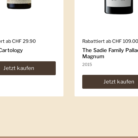
er Preis
ert ab CHF 29.90
Regulärer Preis
Rabattiert ab CHF 109.0
Cartology
The Sadie Family Palla
Magnum
2015
Jetzt kaufen
Jetzt kaufen