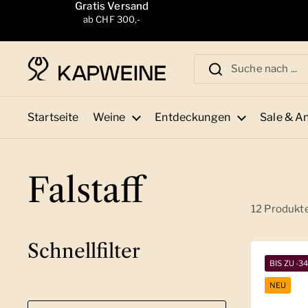
Zum Inhalt springen
Gratis Versand
ab CHF 300,-
Startseite
Weine
Entdeckungen
Sale & A
Falstaff
12 Produkt
Schnellfilter
BIS ZU -3
NEU