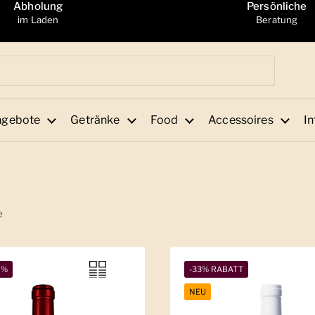
Abholung
Persönliche
im Laden
Beratung
ngebote
Getränke
Food
Accessoires
In
e
4%
-33% RABATT
NEU