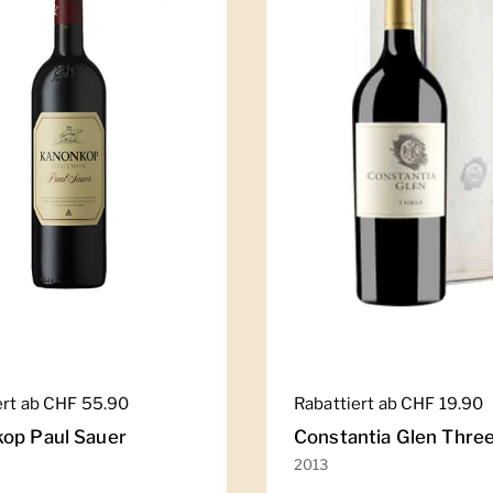
er Preis
ert ab CHF 55.90
Regulärer Preis
Rabattiert ab CHF 19.90
op Paul Sauer
Constantia Glen Thre
2013