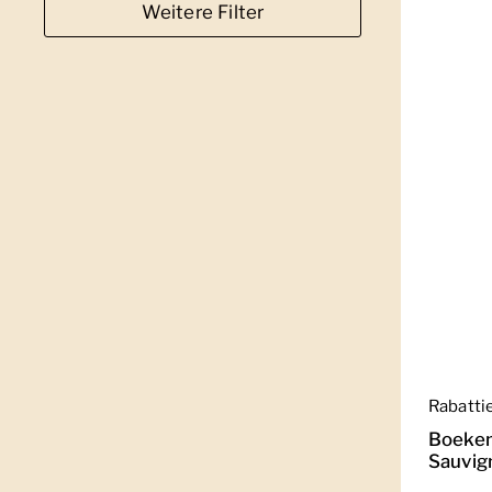
Weitere Filter
Regulär
Rabatti
Boeken
Sauvig