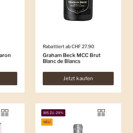
Regulärer Preis
Rabattiert ab CHF 27.90
Baron
Graham Beck MCC Brut
Blanc de Blancs
Jetzt kaufen
BIS ZU -29%
NEU