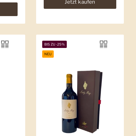
Jetzt kaufen
BIS ZU -25%
NEU