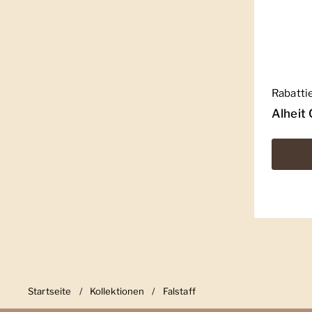
Regulär
Rabatti
Alheit 
Startseite
/
Kollektionen
/
Falstaff