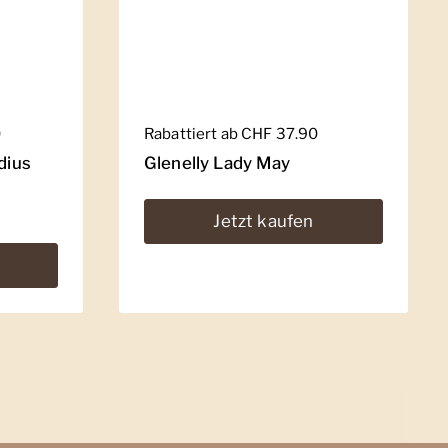
0
Regulärer Preis
Rabattiert ab CHF 37.90
dius
Glenelly Lady May
Jetzt kaufen