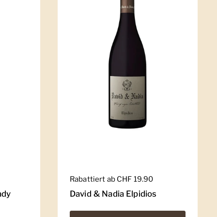
Regulärer Preis
Rabattiert ab CHF 19.90
ady
David & Nadia Elpidios