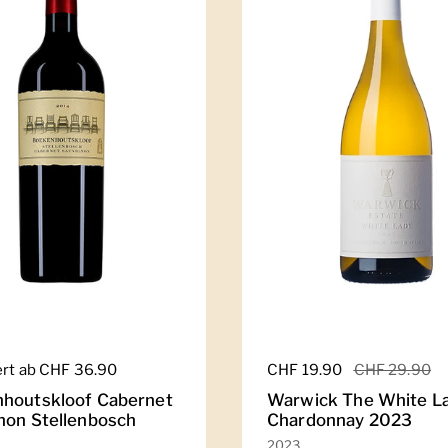
er Preis
ert ab CHF 36.90
Regulärer Preis
CHF 19.90
Sale-Preis
CHF 29.90
houtskloof Cabernet
Warwick The White L
non Stellenbosch
Chardonnay 2023
2023