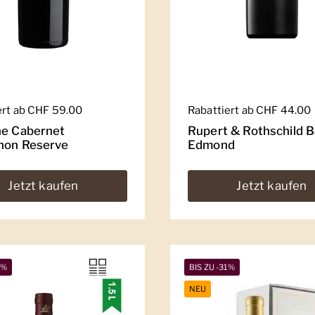
er Preis
ert ab CHF 59.00
Regulärer Preis
Rabattiert ab CHF 44.00
he Cabernet
Rupert & Rothschild 
non Reserve
Edmond
Jetzt kaufen
Jetzt kaufen
8%
BIS ZU -31%
NEU