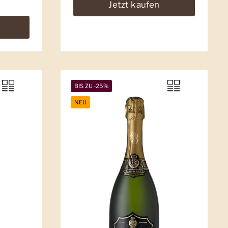
Jetzt kaufen
BIS ZU -25%
NEU