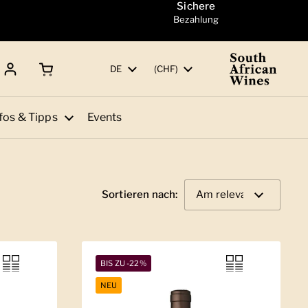
Sichere
Bezahlung
Warenkorb öffnen
Gesamtbetrag:
Sprache
DE
Land/Region
(CHF)
fos & Tipps
Events
Sortieren nach:
BIS ZU -22%
NEU