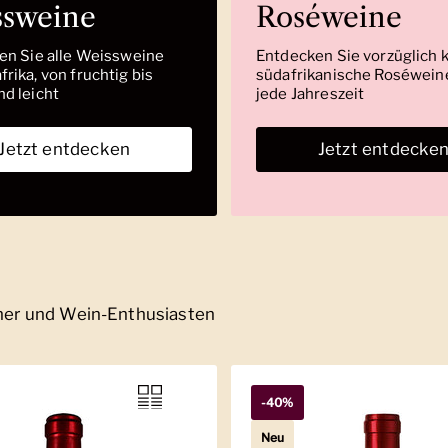
ssweine
Roséweine
den Sie alle Weissweine
Entdecken Sie vorzüglich 
rika, von fruchtig bis
südafrikanische Roséweine
nd leicht
jede Jahreszeit
Jetzt entdecken
Jetzt entdecke
nner und Wein-Enthusiasten
-40%
Neu