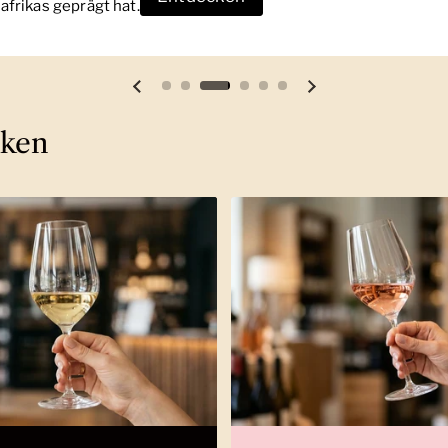
frikas geprägt hat.
Vorherige Folie
Nächste Folie
cken