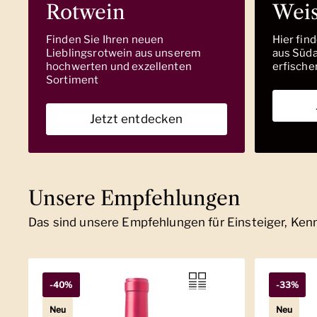
Rotwein
Wei
Finden Sie Ihren neuen
Hier fin
Lieblingsrotwein aus unserem
aus Südaf
hochwerten und exzellenten
erfische
Sortiment
Jetzt entdecken
Unsere Empfehlungen
Das sind unsere Empfehlungen für Einsteiger, Ke
-40%
-33%
Neu
Neu