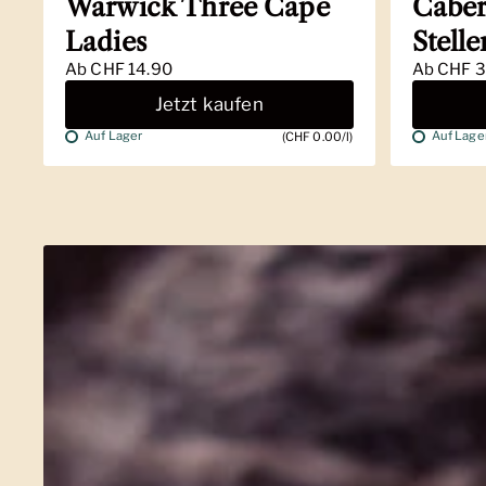
Warwick Three Cape
Caber
Ladies
Stell
Ab
CHF 14.90
Ab
CHF 3
Jetzt kaufen
Auf Lager
Auf Lage
(CHF 0.00/l)