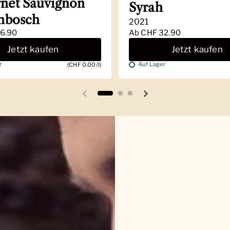
net Sauvignon
Syrah
enbosch
2021
6.90
Ab
CHF 32.90
Jetzt kaufen
Jetzt kaufen
r
Auf Lager
(CHF 0.00/l)
Vorherige Folie
Nächste Folie