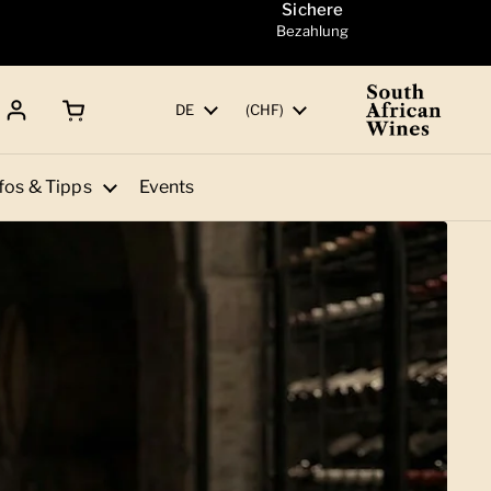
Sichere
Bezahlung
Warenkorb öffnen
Gesamtbetrag:
Sprache
DE
Land/Region
(CHF)
fos & Tipps
Events