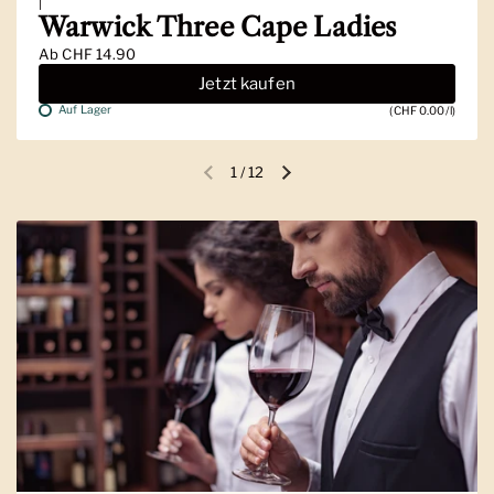
|
Warwick Three Cape Ladies
Ab
CHF 14.90
Jetzt kaufen
Auf Lager
(CHF 0.00/l)
1
/
12
Vorherige Folie
Nächste Folie