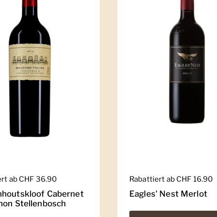
er Preis
ert ab CHF 36.90
Regulärer Preis
Rabattiert ab CHF 16.90
houtskloof Cabernet
Eagles' Nest Merlot
non Stellenbosch