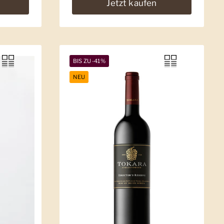
Jetzt kaufen
BIS ZU -41%
NEU