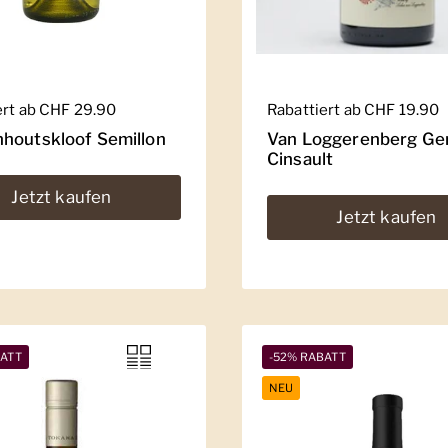
er Preis
ert ab CHF 29.90
Regulärer Preis
Rabattiert ab CHF 19.90
houtskloof Semillon
Van Loggerenberg Ge
Cinsault
Jetzt kaufen
Jetzt kaufen
BATT
-52% RABATT
NEU