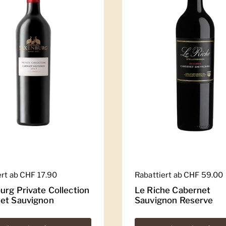
er Preis
ert ab CHF 17.90
Regulärer Preis
Rabattiert ab CHF 59.00
urg Private Collection
Le Riche Cabernet
et Sauvignon
Sauvignon Reserve