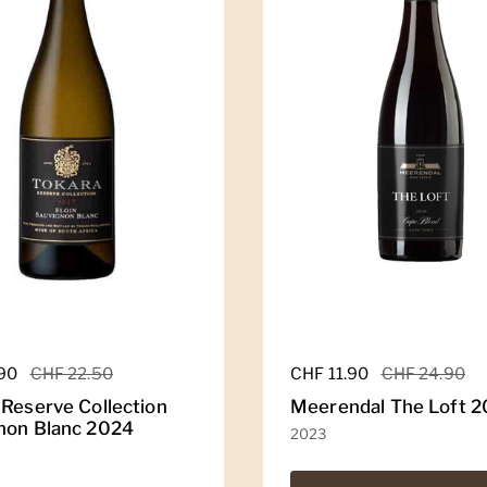
er Preis
.90
Sale-Preis
CHF 22.50
Regulärer Preis
CHF 11.90
Sale-Preis
CHF 24.90
 Reserve Collection
Meerendal The Loft 
non Blanc 2024
2023