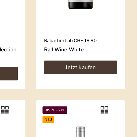
Regulärer Preis
Rabattiert ab CHF 19.90
lection
Rall Wine White
Jetzt kaufen
BIS ZU -53%
NEU