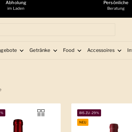
Abholung
Persönliche
im Laden
Beratung
ngebote
Getränke
Food
Accessoires
In
e
4%
BIS ZU -29%
NEU