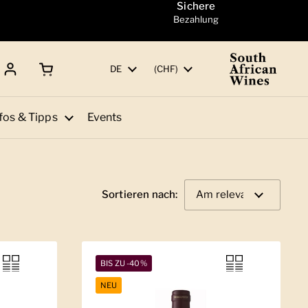
Sichere
Bezahlung
Warenkorb öffnen
Gesamtbetrag:
Sprache
DE
Land/Region
(CHF)
fos & Tipps
Events
Sortieren nach:
BIS ZU -40%
NEU