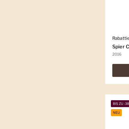
Regulär
Rabatti
Spier C
2016
BIS ZU -3
NEU