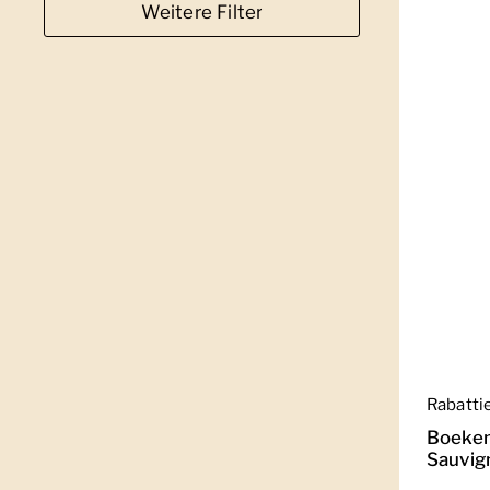
Weitere Filter
Regulär
Rabatti
Boeken
Sauvig