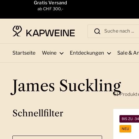
Zum Inhalt springen
Gratis Versand
ab CHF 300,-
Startseite
Weine
Entdeckungen
Sale & A
James Suckling
61 Produkt
Schnellfilter
BIS ZU -3
NEU