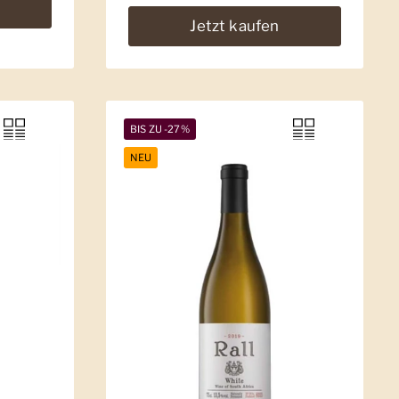
Jetzt kaufen
BIS ZU -27%
NEU