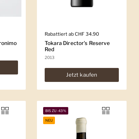
Regulärer Preis
Rabattiert ab CHF 34.90
ronimo
Tokara Director's Reserve
Red
2013
Jetzt kaufen
BIS ZU -43%
NEU