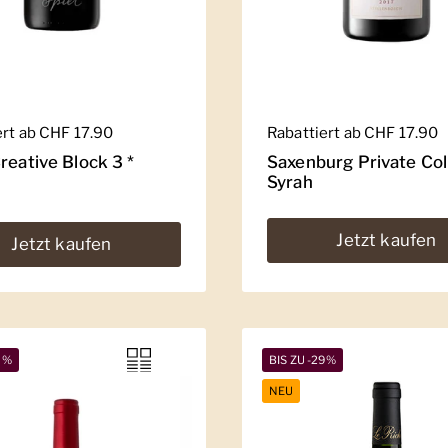
er Preis
ert ab CHF 17.90
Regulärer Preis
Rabattiert ab CHF 17.90
reative Block 3 *
Saxenburg Private Col
Syrah
Jetzt kaufen
Jetzt kaufen
8%
BIS ZU -29%
NEU