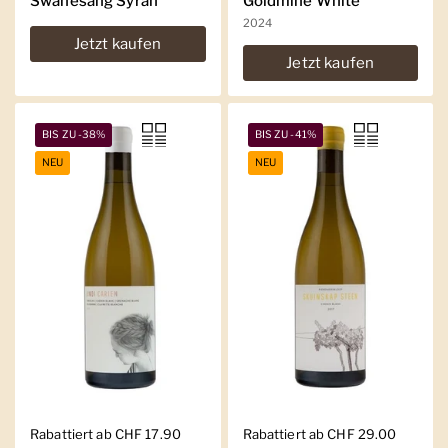
Swanesang Syrah
Goldmine White
2024
Jetzt kaufen
Jetzt kaufen
BIS ZU -38%
BIS ZU -41%
NEU
NEU
Regulärer Preis
Rabattiert ab CHF 17.90
Regulärer Preis
Rabattiert ab CHF 29.00