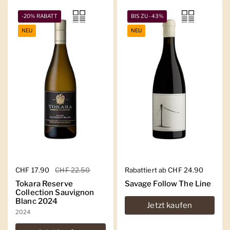
-20% RABATT
BIS ZU -43%
NEU
NEU
Regulärer Preis
CHF 17.90
Sale-Preis
CHF 22.50
Regulärer Preis
Rabattiert ab CHF 24.90
Tokara Reserve
Savage Follow The Line
Collection Sauvignon
Blanc 2024
Jetzt kaufen
2024