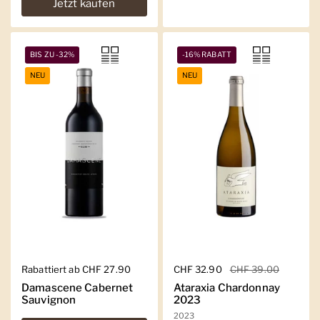
Jetzt kaufen
BIS ZU -32%
-16% RABATT
NEU
NEU
Regulärer Preis
Rabattiert ab CHF 27.90
Regulärer Preis
CHF 32.90
Sale-Preis
CHF 39.00
Damascene Cabernet
Ataraxia Chardonnay
Sauvignon
2023
2023