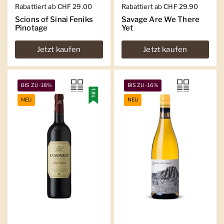
Regulärer Preis
Rabattiert ab CHF 29.00
Regulärer Preis
Rabattiert ab CHF 29.90
Scions of Sinai Feniks
Savage Are We There
Pinotage
Yet
Jetzt kaufen
Jetzt kaufen
BIS ZU -18%
BIS ZU -16%
NEU
NEU