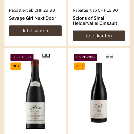
Regulärer Preis
Rabattiert ab CHF 29.90
Regulärer Preis
Rabattiert ab CHF 19.90
Savage Girl Next Door
Scions of Sinai
Heldervallei Cinsault
Jetzt kaufen
Jetzt kaufen
BIS ZU -33%
BIS ZU -26%
NEU
NEU