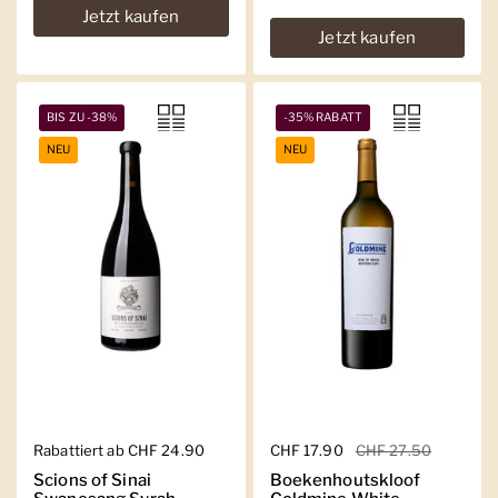
Jetzt kaufen
Jetzt kaufen
BIS ZU -38%
-35% RABATT
NEU
NEU
Regulärer Preis
Rabattiert ab CHF 24.90
Regulärer Preis
CHF 17.90
Sale-Preis
CHF 27.50
Scions of Sinai
Boekenhoutskloof