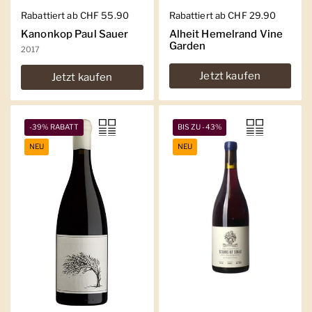
Regulärer Preis
Rabattiert ab CHF 55.90
Regulärer Preis
Rabattiert ab CHF 29.90
Kanonkop Paul Sauer
Alheit Hemelrand Vine
Garden
2017
Jetzt kaufen
Jetzt kaufen
-39% RABATT
BIS ZU -43%
NEU
NEU