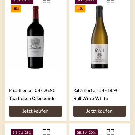
BIS ZU -28%
BIS ZU -27%
NEU
NEU
Regulärer Preis
Rabattiert ab CHF 26.90
Regulärer Preis
Rabattiert ab CHF 19.90
Taaibosch Crescendo
Rall Wine White
Jetzt kaufen
Jetzt kaufen
BIS ZU -25%
BIS ZU -29%