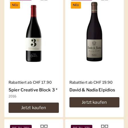
NEU
NEU
Regulärer Preis
Rabattiert ab CHF 17.90
Regulärer Preis
Rabattiert ab CHF 19.90
Spier Creative Block 3 *
David & Nadia Elpidios
2016
Jetzt kaufen
Jetzt kaufen