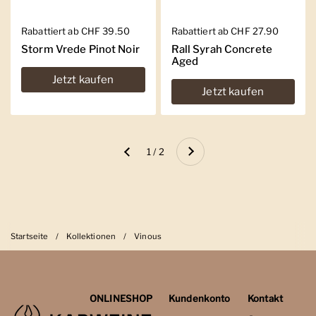
Regulärer Preis
Rabattiert ab CHF 39.50
Regulärer Preis
Rabattiert ab CHF 27.90
Storm Vrede Pinot Noir
Rall Syrah Concrete
Aged
Jetzt kaufen
Jetzt kaufen
Weiter
1 / 2
Zurück
Startseite
/
Kollektionen
/
Vinous
ONLINESHOP
Kundenkonto
Kontakt