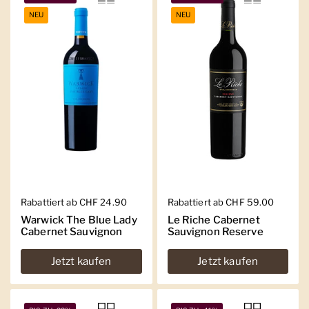
NEU
NEU
Regulärer Preis
Rabattiert ab CHF 24.90
Regulärer Preis
Rabattiert ab CHF 59.00
Warwick The Blue Lady
Le Riche Cabernet
Cabernet Sauvignon
Sauvignon Reserve
Jetzt kaufen
Jetzt kaufen