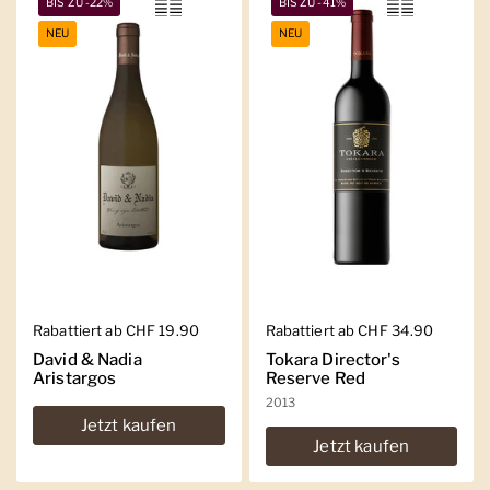
BIS ZU -22%
BIS ZU -41%
NEU
NEU
Regulärer Preis
Rabattiert ab CHF 19.90
Regulärer Preis
Rabattiert ab CHF 34.90
David & Nadia
Tokara Director's
Aristargos
Reserve Red
2013
Jetzt kaufen
Jetzt kaufen