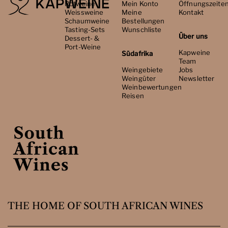
Rotweine
Mein Konto
Öffnungszeite
Weissweine
Meine
Kontakt
Schaumweine
Bestellungen
Tasting-Sets
Wunschliste
Über uns
Dessert- &
Port-Weine
Kapweine
Südafrika
Team
Weingebiete
Jobs
Weingüter
Newsletter
Weinbewertungen
Reisen
THE HOME OF SOUTH AFRICAN WINES