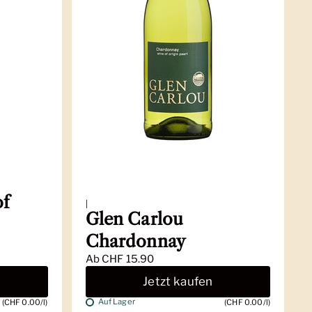
of
|
Glen Carlou
Chardonnay
Ab
CHF 15.90
Jetzt kaufen
Auf Lager
(CHF 0.00/l)
(CHF 0.00/l)