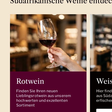
Südafrikanische Weine entde
Rotwein
Wei
Finden Sie Ihren neuen
Hier fin
Lieblingsrotwein aus unserem
aus Südaf
hochwerten und exzellenten
erfische
Sortiment