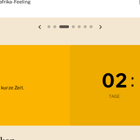
frika-Feeling
Vorherige Folie
Nächste Folie
:
0
2
kurze Zeit.
TAGE