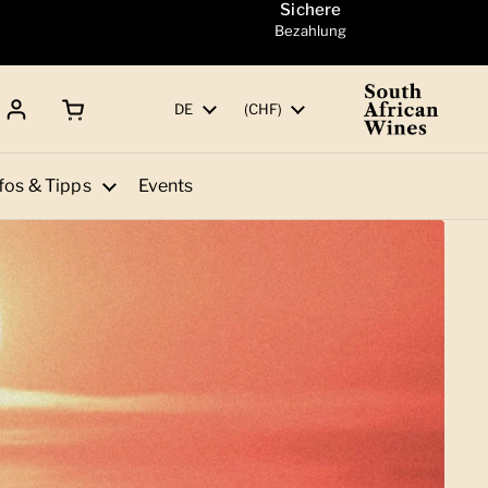
Sichere
Bezahlung
Warenkorb öffnen
Gesamtbetrag:
Sprache
DE
Land/Region
(CHF)
fos & Tipps
Events