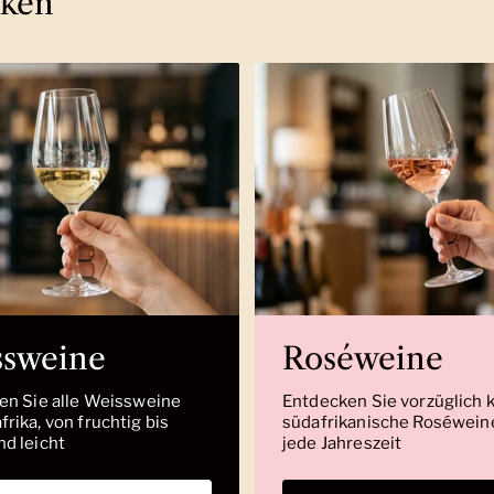
cken
ssweine
Roséweine
den Sie alle Weissweine
Entdecken Sie vorzüglich 
rika, von fruchtig bis
südafrikanische Roséweine
nd leicht
jede Jahreszeit