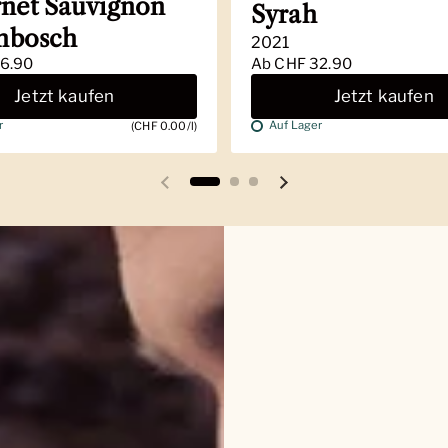
net Sauvignon
Syrah
enbosch
2021
6.90
Ab
CHF 32.90
Jetzt kaufen
Jetzt kaufen
r
Auf Lager
(CHF 0.00/l)
Vorherige Folie
Nächste Folie