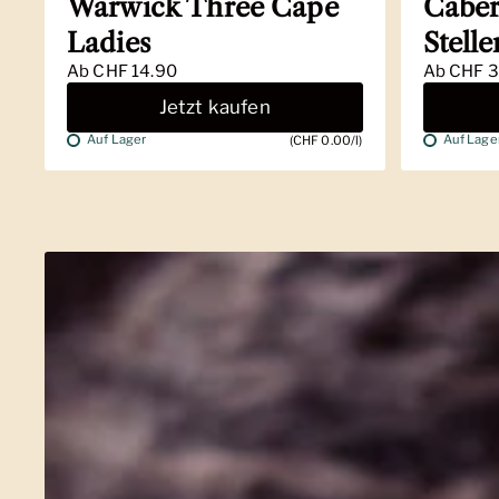
Warwick Three Cape
Caber
Ladies
Stell
Ab
CHF 14.90
Ab
CHF 3
Jetzt kaufen
Auf Lager
Auf Lage
(CHF 0.00/l)