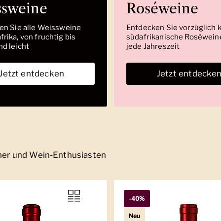
ssweine
Roséweine
den Sie alle Weissweine
Entdecken Sie vorzüglich 
rika, von fruchtig bis
südafrikanische Roséweine
nd leicht
jede Jahreszeit
Jetzt entdecken
Jetzt entdecke
nner und Wein-Enthusiasten
-40%
Neu