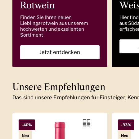
Rotwein
Wei
Finden Sie Ihren neuen
Hier fin
Lieblingsrotwein aus unserem
aus Südaf
hochwerten und exzellenten
erfische
Sortiment
Jetzt entdecken
Unsere Empfehlungen
Das sind unsere Empfehlungen für Einsteiger, Ke
-40%
-33%
Neu
Neu