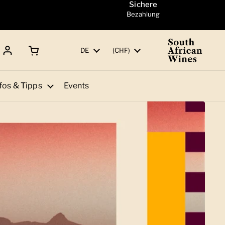
Sichere
Bezahlung
Warenkorb öffnen
Gesamtbetrag:
Sprache
DE
Land/Region
(CHF)
fos & Tipps
Events