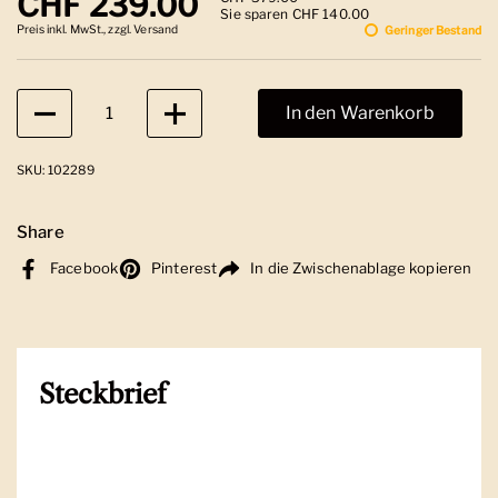
Regulärer Preis
CHF 239.00
Sie sparen CHF 140.00
Preis inkl. MwSt., zzgl. Versand
Geringer Bestand
Anzahl
In den Warenkorb
SKU: 102289
Share
Facebook
Pinterest
In die Zwischenablage kopieren
Steckbrief