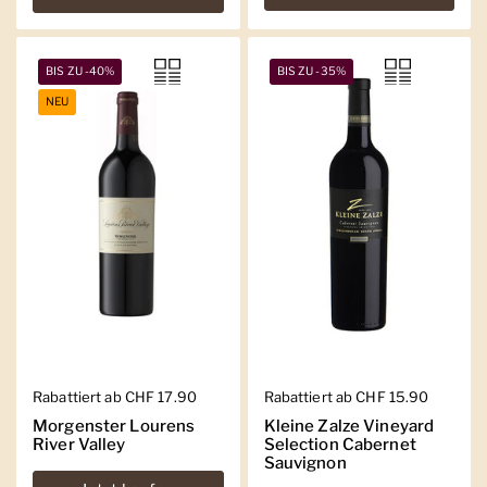
BIS ZU -40%
BIS ZU -35%
NEU
Regulärer Preis
Rabattiert ab CHF 17.90
Regulärer Preis
Rabattiert ab CHF 15.90
Morgenster Lourens
Kleine Zalze Vineyard
River Valley
Selection Cabernet
Sauvignon