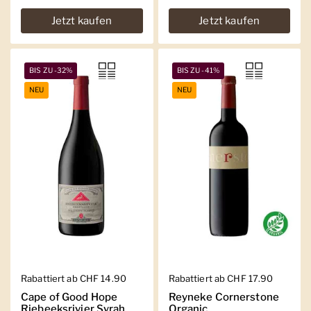
Jetzt kaufen
Jetzt kaufen
BIS ZU -32%
BIS ZU -41%
NEU
NEU
Regulärer Preis
Rabattiert ab CHF 14.90
Regulärer Preis
Rabattiert ab CHF 17.90
Cape of Good Hope
Reyneke Cornerstone
Riebeeksrivier Syrah
Organic