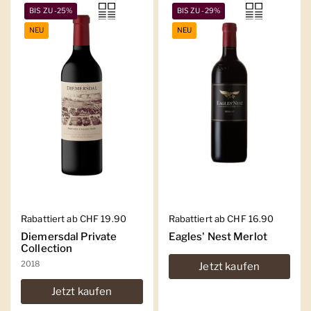
BIS ZU -25%
BIS ZU -29%
NEU
NEU
Regulärer Preis
Rabattiert ab CHF 19.90
Regulärer Preis
Rabattiert ab CHF 16.90
Diemersdal Private
Eagles' Nest Merlot
Collection
2018
Jetzt kaufen
Jetzt kaufen