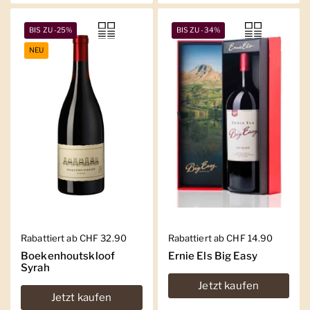
BIS ZU -25%
BIS ZU -34%
NEU
Regulärer Preis
Rabattiert ab CHF 32.90
Regulärer Preis
Rabattiert ab CHF 14.90
Boekenhoutskloof
Ernie Els Big Easy
Syrah
Jetzt kaufen
Jetzt kaufen