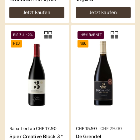
Jetzt kaufen
Jetzt kaufen
BIS ZU -42%
-45% RABATT
NEU
NEU
Regulärer Preis
Rabattiert ab CHF 17.90
Regulärer Preis
CHF 15.90
Sale-Preis
CHF 29.00
Spier Creative Block 3 *
De Grendel