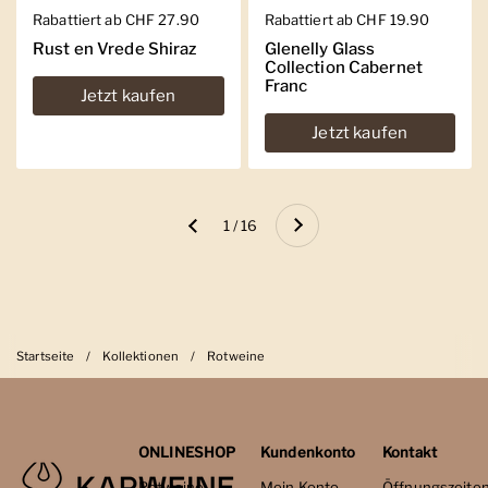
Regulärer Preis
Rabattiert ab CHF 27.90
Regulärer Preis
Rabattiert ab CHF 19.90
Rust en Vrede Shiraz
Glenelly Glass
Collection Cabernet
Franc
Jetzt kaufen
Jetzt kaufen
Weiter
1 / 16
Zurück
Startseite
/
Kollektionen
/
Rotweine
ONLINESHOP
Kundenkonto
Kontakt
Rotweine
Mein Konto
Öffnungszeite