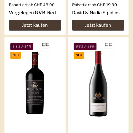
Regulärer Preis
Rabattiert ab CHF 43.90
Regulärer Preis
Rabattiert ab CHF 19.90
Vergelegen G.V.B. Red
David & Nadia Elpidios
Jetzt kaufen
Jetzt kaufen
BIS ZU -34%
BIS ZU -38%
NEU
NEU