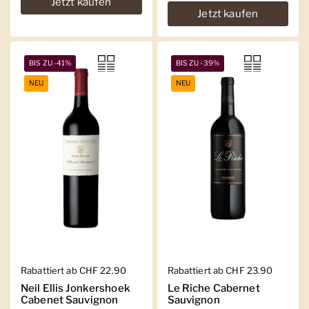
Jetzt kaufen
Jetzt kaufen
BIS ZU -41%
BIS ZU -39%
NEU
NEU
Regulärer Preis
Rabattiert ab CHF 22.90
Regulärer Preis
Rabattiert ab CHF 23.90
Neil Ellis Jonkershoek
Le Riche Cabernet
Cabenet Sauvignon
Sauvignon