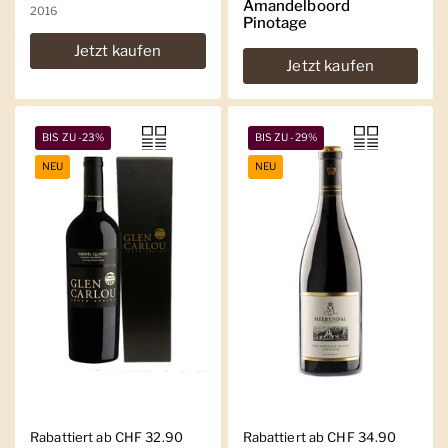
Amandelboord
2016
Pinotage
Jetzt kaufen
Jetzt kaufen
BIS ZU -23%
BIS ZU -29%
NEU
NEU
Regulärer Preis
Rabattiert ab CHF 32.90
Regulärer Preis
Rabattiert ab CHF 34.90