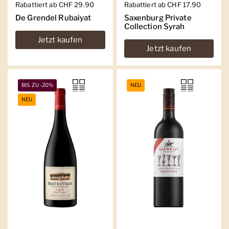
Regulärer Preis
Rabattiert ab CHF 29.90
Regulärer Preis
Rabattiert ab CHF 17.90
De Grendel Rubaiyat
Saxenburg Private
Collection Syrah
Jetzt kaufen
Jetzt kaufen
BIS ZU -20%
NEU
NEU