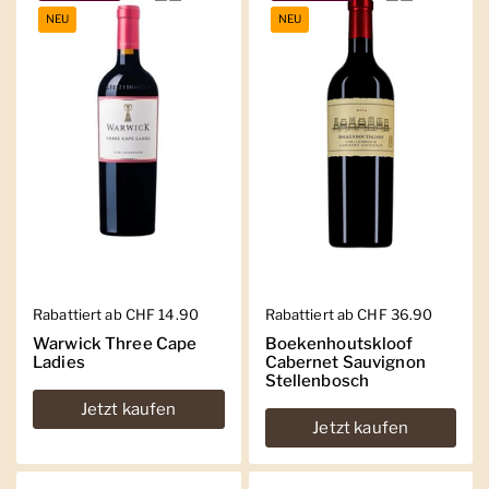
NEU
NEU
Regulärer Preis
Rabattiert ab CHF 14.90
Regulärer Preis
Rabattiert ab CHF 36.90
Warwick Three Cape
Boekenhoutskloof
Ladies
Cabernet Sauvignon
Stellenbosch
Jetzt kaufen
Jetzt kaufen