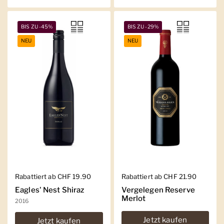
BIS ZU -45%
BIS ZU -29%
NEU
NEU
Regulärer Preis
Rabattiert ab CHF 19.90
Regulärer Preis
Rabattiert ab CHF 21.90
Eagles' Nest Shiraz
Vergelegen Reserve
Merlot
2016
Jetzt kaufen
Jetzt kaufen