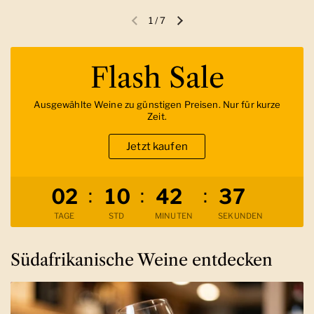
1
/
7
Vorherige Folie
Nächste Folie
Flash Sale
Ausgewählte Weine zu günstigen Preisen. Nur für kurze
Zeit.
Jetzt kaufen
Verbleibende Zeit
:
:
:
0
2
1
0
4
2
3
6
TAGE
STD
MINUTEN
SEKUNDEN
Südafrikanische Weine entdecken