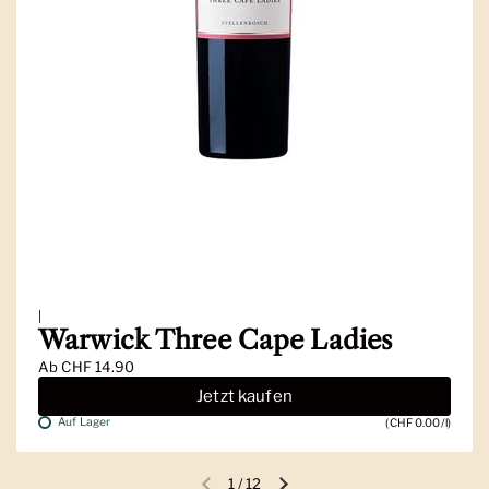
|
Warwick Three Cape Ladies
Ab
CHF 14.90
Jetzt kaufen
Auf Lager
(CHF 0.00/l)
1
/
12