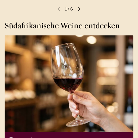
1
/
6
Vorherige Folie
Nächste Folie
Südafrikanische Weine entdecken