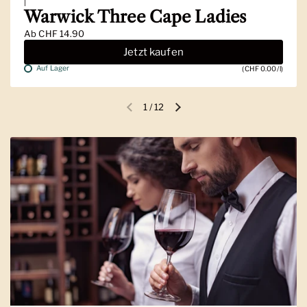
|
Warwick Three Cape Ladies
Ab
CHF 14.90
Jetzt kaufen
Auf Lager
(CHF 0.00/l)
1
/
12
Vorherige Folie
Nächste Folie