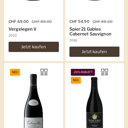
Regulärer Preis
CHF 69.00
Sale-Preis
CHF 89.00
Regulärer Preis
CHF 54.90
Sale-Preis
CHF 89.00
Vergelegen V
Spier 21 Gables
Cabernet Sauvignon
2022
2016
Jetzt kaufen
Jetzt kaufen
NEU
-20% RABATT
NEU