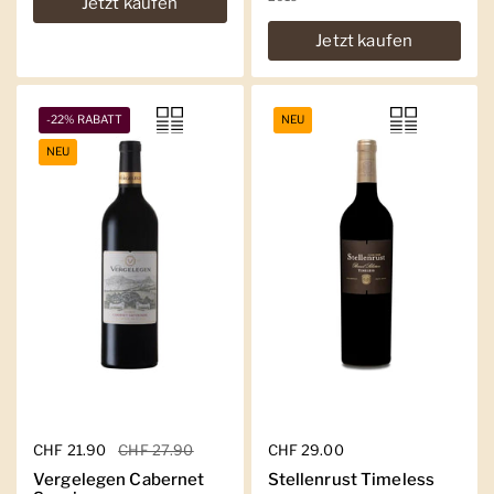
Jetzt kaufen
Jetzt kaufen
-22% RABATT
NEU
NEU
Regulärer Preis
CHF 21.90
Sale-Preis
CHF 27.90
Regulärer Preis
CHF 29.00
Vergelegen Cabernet
Stellenrust Timeless