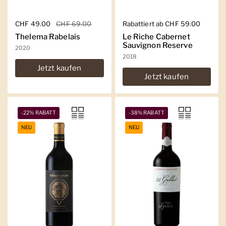
Regulärer Preis
CHF 49.00
Sale-Preis
CHF 69.00
Regulärer Preis
Rabattiert ab CHF 59.00
Thelema Rabelais
Le Riche Cabernet
Sauvignon Reserve
2020
2018
Jetzt kaufen
Jetzt kaufen
-22% RABATT
-38% RABATT
NEU
NEU