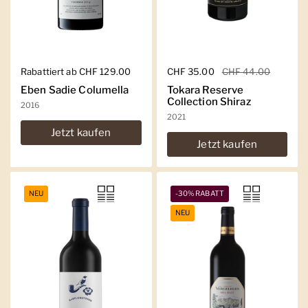
Regulärer Preis
Rabattiert ab CHF 129.00
Regulärer Preis
CHF 35.00
Sale-Preis
CHF 44.00
Eben Sadie Columella
Tokara Reserve
Collection Shiraz
2016
2021
Jetzt kaufen
Jetzt kaufen
NEU
-30% RABATT
NEU