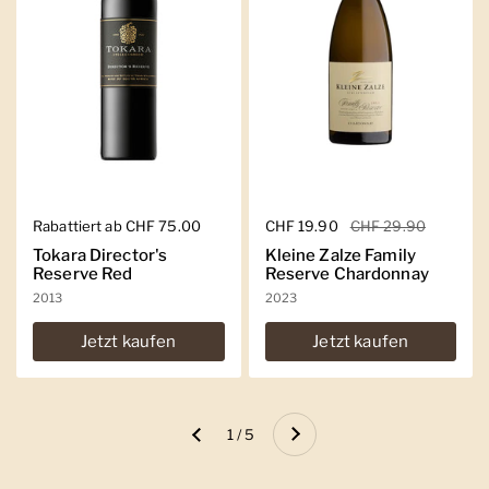
Regulärer Preis
Rabattiert ab CHF 75.00
Regulärer Preis
CHF 19.90
Sale-Preis
CHF 29.90
Tokara Director's
Kleine Zalze Family
Reserve Red
Reserve Chardonnay
2013
2023
Jetzt kaufen
Jetzt kaufen
Weiter
1 / 5
Zurück