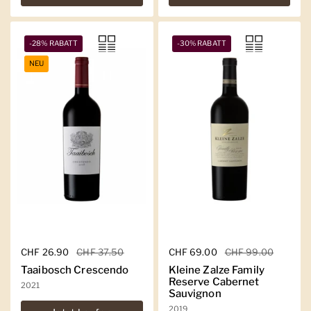
-28% RABATT
-30% RABATT
NEU
Regulärer Preis
CHF 26.90
Sale-Preis
CHF 37.50
Regulärer Preis
CHF 69.00
Sale-Preis
CHF 99.00
Taaibosch Crescendo
Kleine Zalze Family
Reserve Cabernet
2021
Sauvignon
2019