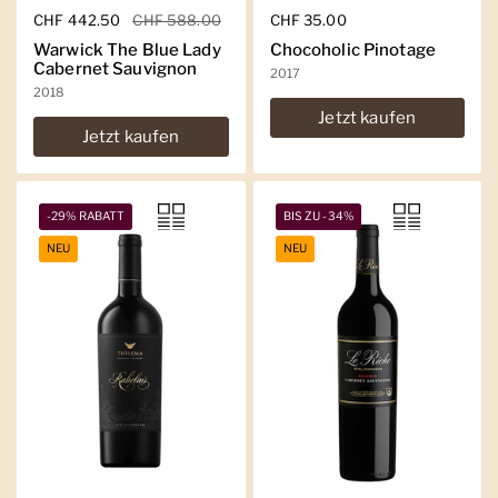
Regulärer Preis
CHF 442.50
Sale-Preis
CHF 588.00
Regulärer Preis
CHF 35.00
Warwick The Blue Lady
Chocoholic Pinotage
Cabernet Sauvignon
2017
2018
Jetzt kaufen
Jetzt kaufen
-29% RABATT
BIS ZU -34%
NEU
NEU