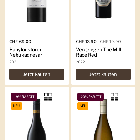
Regulärer Preis
CHF 69.00
Regulärer Preis
CHF 13.90
Sale-Preis
CHF 19.90
Babylonstoren
Vergelegen The Mill
Nebukadnesar
Race Red
2021
2022
Jetzt kaufen
Jetzt kaufen
-19% RABATT
-20% RABATT
NEU
NEU