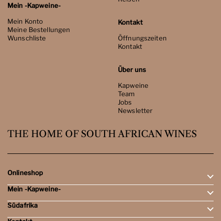
Mein -Kapweine-
Mein Konto
Kontakt
Meine Bestellungen
Wunschliste
Öffnungszeiten
Kontakt
Über uns
Kapweine
Team
Jobs
Newsletter
THE HOME OF SOUTH AFRICAN WINES
Onlineshop
Mein -Kapweine-
Rotweine
Weissweine
Südafrika
Mein Konto
Schaumweine
Meine Bestellungen
Tasting-Sets