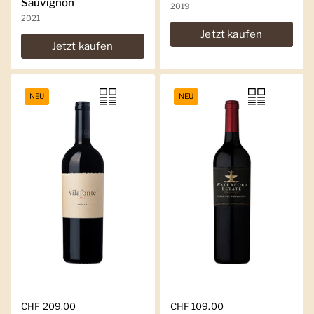
Sauvignon
2019
2021
Jetzt kaufen
Jetzt kaufen
NEU
NEU
Regulärer Preis
CHF 209.00
Regulärer Preis
CHF 109.00