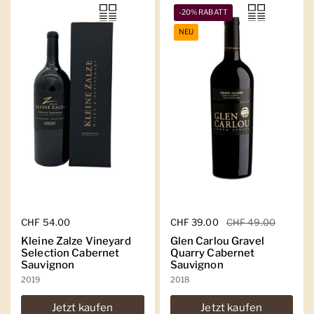
-20% RABATT
NEU
Regulärer Preis
CHF 54.00
Regulärer Preis
CHF 39.00
Sale-Preis
CHF 49.00
Kleine Zalze Vineyard
Glen Carlou Gravel
Selection Cabernet
Quarry Cabernet
Sauvignon
Sauvignon
2019
2018
Jetzt kaufen
Jetzt kaufen