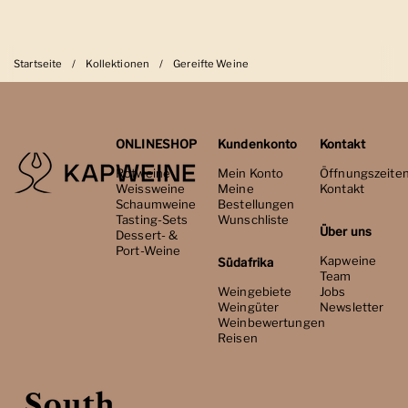
Startseite
/
Kollektionen
/
Gereifte Weine
ONLINESHOP
Kundenkonto
Kontakt
Rotweine
Mein Konto
Öffnungszeite
Weissweine
Meine
Kontakt
Schaumweine
Bestellungen
Tasting-Sets
Wunschliste
Über uns
Dessert- &
Port-Weine
Kapweine
Südafrika
Team
Weingebiete
Jobs
Weingüter
Newsletter
Weinbewertungen
Reisen