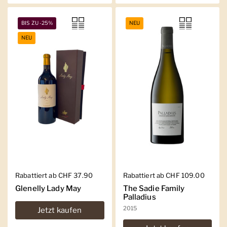
BIS ZU -25%
NEU
NEU
Regulärer Preis
Rabattiert ab CHF 37.90
Regulärer Preis
Rabattiert ab CHF 109.00
Glenelly Lady May
The Sadie Family
Palladius
2015
Jetzt kaufen