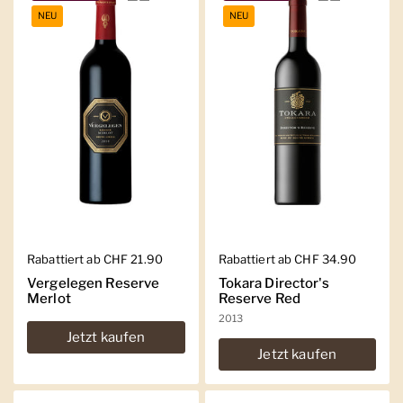
NEU
NEU
Regulärer Preis
Rabattiert ab CHF 21.90
Regulärer Preis
Rabattiert ab CHF 34.90
Vergelegen Reserve
Tokara Director's
Merlot
Reserve Red
2013
Jetzt kaufen
Jetzt kaufen