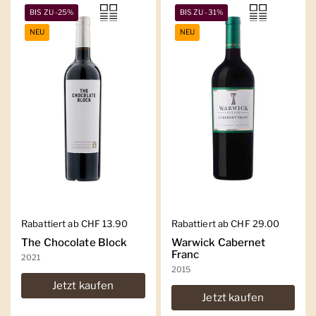
BIS ZU -25%
BIS ZU -31%
NEU
NEU
Regulärer Preis
Rabattiert ab CHF 13.90
Regulärer Preis
Rabattiert ab CHF 29.00
The Chocolate Block
Warwick Cabernet
Franc
2021
2015
Jetzt kaufen
Jetzt kaufen