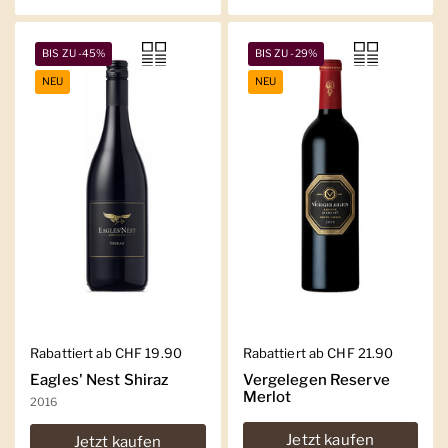
BIS ZU -45%
BIS ZU -29%
NEU
NEU
Regulärer Preis
Rabattiert ab CHF 19.90
Regulärer Preis
Rabattiert ab CHF 21.90
Eagles' Nest Shiraz
Vergelegen Reserve
Merlot
2016
Jetzt kaufen
Jetzt kaufen