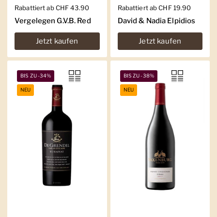
Regulärer Preis
Rabattiert ab CHF 43.90
Regulärer Preis
Rabattiert ab CHF 19.90
Vergelegen G.V.B. Red
David & Nadia Elpidios
Jetzt kaufen
Jetzt kaufen
BIS ZU -34%
BIS ZU -38%
NEU
NEU