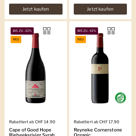
Jetzt kaufen
Jetzt kaufen
BIS ZU -32%
BIS ZU -41%
NEU
NEU
Regulärer Preis
Rabattiert ab CHF 14.90
Regulärer Preis
Rabattiert ab CHF 17.90
Cape of Good Hope
Reyneke Cornerstone
Riebeeksrivier Syrah
Organic