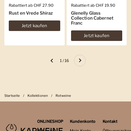
Regulärer Preis
Rabattiert ab CHF 27.90
Regulärer Preis
Rabattiert ab CHF 19.90
Rust en Vrede Shiraz
Glenelly Glass
Collection Cabernet
Franc
Jetzt kaufen
Jetzt kaufen
Weiter
1 / 16
Zurück
Startseite
/
Kollektionen
/
Rotweine
ONLINESHOP
Kundenkonto
Kontakt
Rotweine
Mein Konto
Öffnungszeite