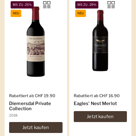
BIS ZU -25%
BIS ZU -29%
NEU
NEU
Regulärer Preis
Rabattiert ab CHF 19.90
Regulärer Preis
Rabattiert ab CHF 16.90
Diemersdal Private
Eagles' Nest Merlot
Collection
2018
Jetzt kaufen
Jetzt kaufen