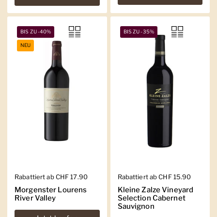
BIS ZU -40%
BIS ZU -35%
NEU
Regulärer Preis
Rabattiert ab CHF 17.90
Regulärer Preis
Rabattiert ab CHF 15.90
Morgenster Lourens
Kleine Zalze Vineyard
River Valley
Selection Cabernet
Sauvignon