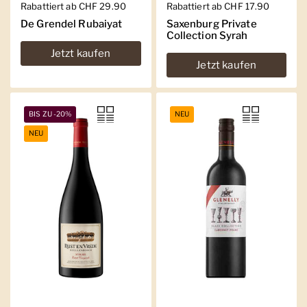
Regulärer Preis
Rabattiert ab CHF 29.90
Regulärer Preis
Rabattiert ab CHF 17.90
De Grendel Rubaiyat
Saxenburg Private
Collection Syrah
Jetzt kaufen
Jetzt kaufen
BIS ZU -20%
NEU
NEU