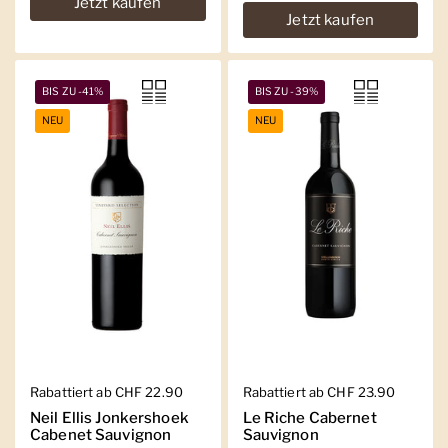
Jetzt kaufen
Jetzt kaufen
BIS ZU -41%
BIS ZU -39%
NEU
NEU
Regulärer Preis
Rabattiert ab CHF 22.90
Regulärer Preis
Rabattiert ab CHF 23.90
Neil Ellis Jonkershoek
Le Riche Cabernet
Cabenet Sauvignon
Sauvignon