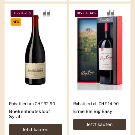
BIS ZU -25%
BIS ZU -34%
NEU
Regulärer Preis
Rabattiert ab CHF 32.90
Regulärer Preis
Rabattiert ab CHF 14.90
Boekenhoutskloof
Ernie Els Big Easy
Syrah
Jetzt kaufen
Jetzt kaufen