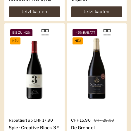
Jetzt kaufen
Jetzt kaufen
BIS ZU -42%
-45% RABATT
NEU
NEU
Regulärer Preis
Rabattiert ab CHF 17.90
Regulärer Preis
CHF 15.90
Sale-Preis
CHF 29.00
Spier Creative Block 3 *
De Grendel