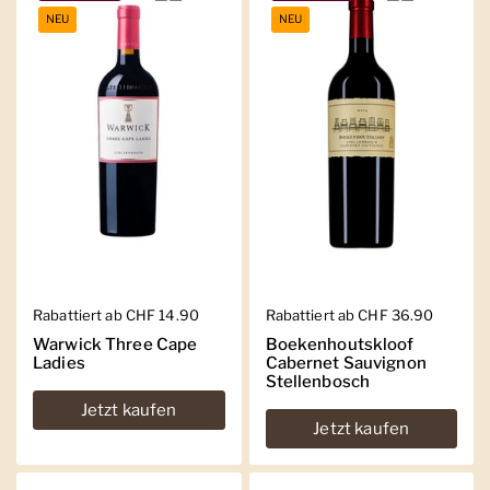
NEU
NEU
Regulärer Preis
Rabattiert ab CHF 14.90
Regulärer Preis
Rabattiert ab CHF 36.90
Warwick Three Cape
Boekenhoutskloof
Ladies
Cabernet Sauvignon
Stellenbosch
Jetzt kaufen
Jetzt kaufen