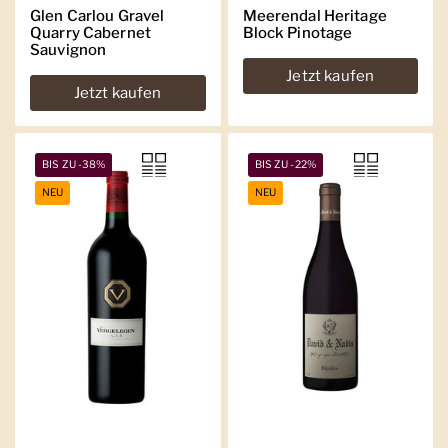
Glen Carlou Gravel
Meerendal Heritage
Quarry Cabernet
Block Pinotage
Sauvignon
Jetzt kaufen
Jetzt kaufen
BIS ZU -38%
BIS ZU -22%
NEU
NEU