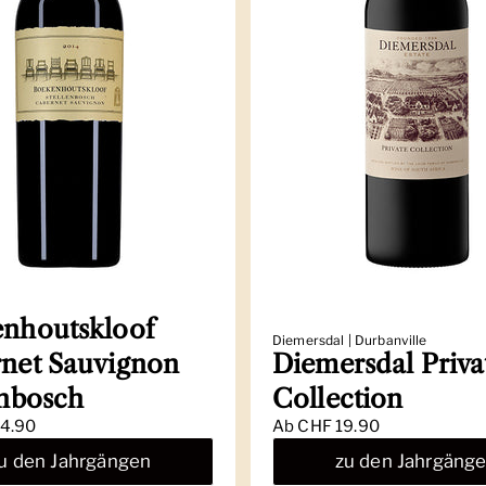
nhoutskloof
Diemersdal | Durbanville
net Sauvignon
Diemersdal Priva
enbosch
Collection
4.90
Ab
CHF 19.90
u den Jahrgängen
zu den Jahrgäng