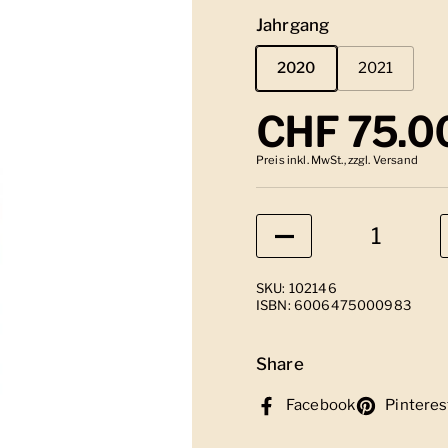
Jahrgang
2020
2021
Regulärer
CHF 75.0
Preis inkl. MwSt., zzgl. Versand
Anzahl
SKU: 102146
ISBN: 6006475000983
Share
Facebook
Pinteres