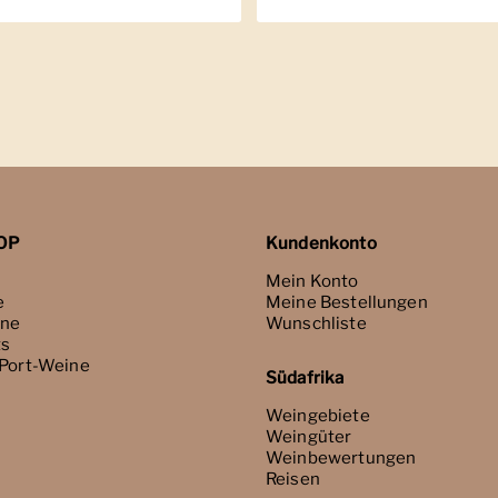
OP
Kundenkonto
Mein Konto
e
Meine Bestellungen
ne
Wunschliste
ts
 Port-Weine
Südafrika
Weingebiete
Weingüter
Weinbewertungen
Reisen