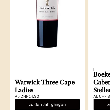
|
Boeke
|
Warwick Three Cape
Caber
Ladies
Stell
Ab
CHF 14.90
Ab
CHF 3
zu den Jahrgängen
z