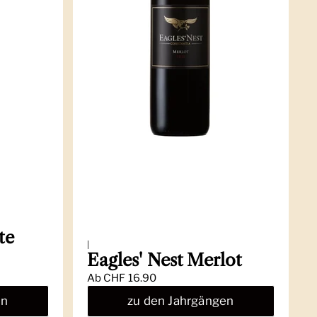
te
|
Eagles' Nest Merlot
Ab
CHF 16.90
en
zu den Jahrgängen