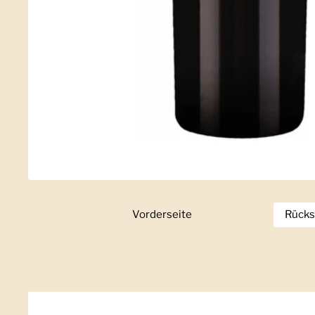
Vorderseite
Zeige Folie 1
Rücks
Z