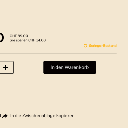
 Preis
0
Sale-Preis
CHF 89.00
Sie sparen CHF 14.00
Geringer Bestand
In den Warenkorb
t
In die Zwischenablage kopieren