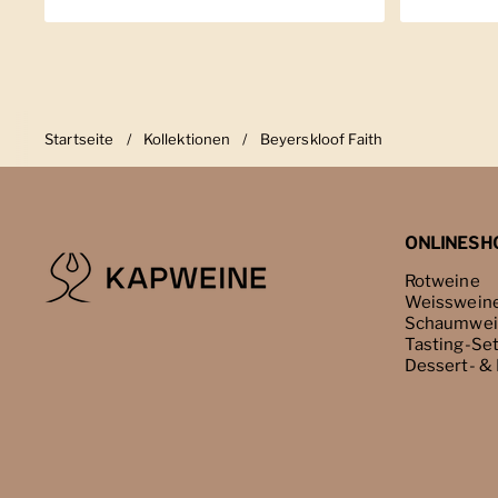
Startseite
/
Kollektionen
/
Beyerskloof Faith
ONLINESH
Rotweine
Weisswein
Schaumwei
Tasting-Se
Dessert- &