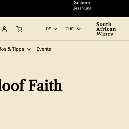
Sichere
Bezahlung
Warenkorb öffnen
Gesamtbetrag:
Sprache
DE
Land/Region
(CHF)
fos & Tipps
Events
oof Faith