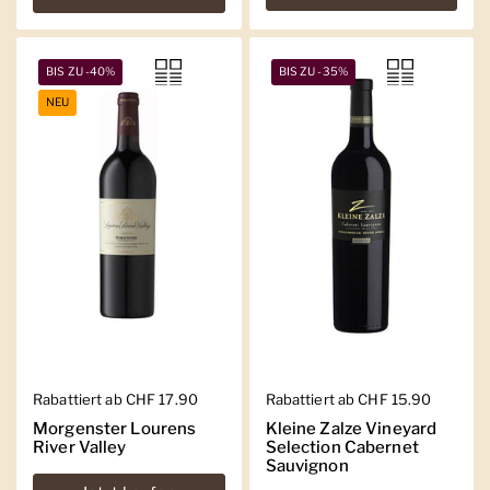
BIS ZU -40%
BIS ZU -35%
NEU
Regulärer Preis
Rabattiert ab CHF 17.90
Regulärer Preis
Rabattiert ab CHF 15.90
Morgenster Lourens
Kleine Zalze Vineyard
River Valley
Selection Cabernet
Sauvignon