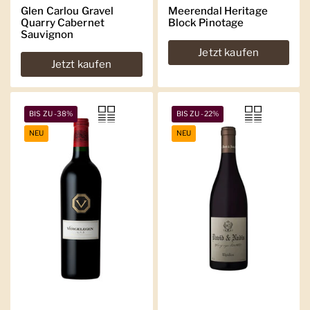
Glen Carlou Gravel
Meerendal Heritage
Quarry Cabernet
Block Pinotage
Sauvignon
Jetzt kaufen
Jetzt kaufen
BIS ZU -38%
BIS ZU -22%
NEU
NEU