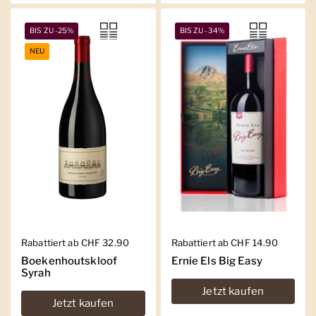
BIS ZU -25%
BIS ZU -34%
NEU
Regulärer Preis
Rabattiert ab CHF 32.90
Regulärer Preis
Rabattiert ab CHF 14.90
Boekenhoutskloof
Ernie Els Big Easy
Syrah
Jetzt kaufen
Jetzt kaufen