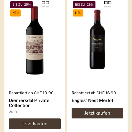
BIS ZU -25%
BIS ZU -29%
NEU
NEU
Regulärer Preis
Rabattiert ab CHF 19.90
Regulärer Preis
Rabattiert ab CHF 16.90
Diemersdal Private
Eagles' Nest Merlot
Collection
2018
Jetzt kaufen
Jetzt kaufen