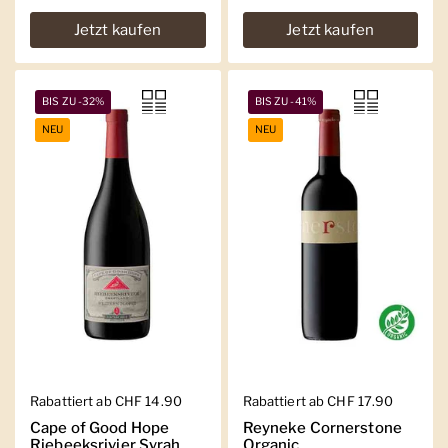
Jetzt kaufen
Jetzt kaufen
BIS ZU -32%
BIS ZU -41%
NEU
NEU
Regulärer Preis
Rabattiert ab CHF 14.90
Regulärer Preis
Rabattiert ab CHF 17.90
Cape of Good Hope
Reyneke Cornerstone
Riebeeksrivier Syrah
Organic