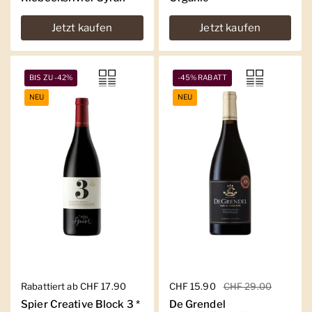
Jetzt kaufen
Jetzt kaufen
BIS ZU -42%
-45% RABATT
NEU
NEU
Regulärer Preis
Rabattiert ab CHF 17.90
Regulärer Preis
CHF 15.90
Sale-Preis
CHF 29.00
Spier Creative Block 3 *
De Grendel