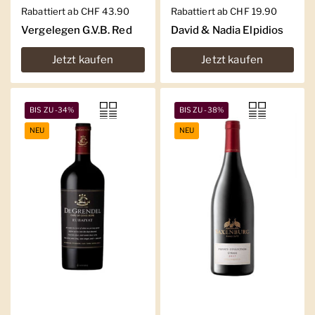
Regulärer Preis
Rabattiert ab CHF 43.90
Regulärer Preis
Rabattiert ab CHF 19.90
Vergelegen G.V.B. Red
David & Nadia Elpidios
Jetzt kaufen
Jetzt kaufen
BIS ZU -34%
BIS ZU -38%
NEU
NEU