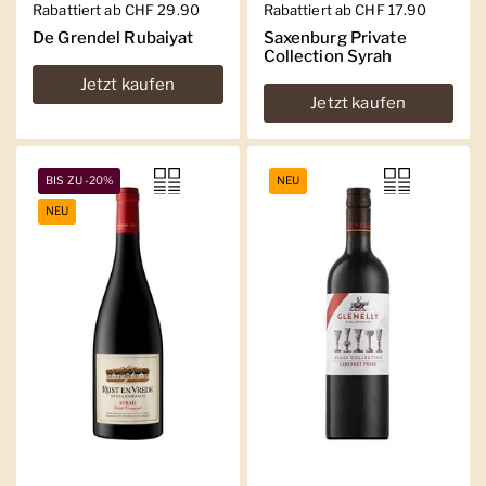
Regulärer Preis
Rabattiert ab CHF 29.90
Regulärer Preis
Rabattiert ab CHF 17.90
De Grendel Rubaiyat
Saxenburg Private
Collection Syrah
Jetzt kaufen
Jetzt kaufen
BIS ZU -20%
NEU
NEU