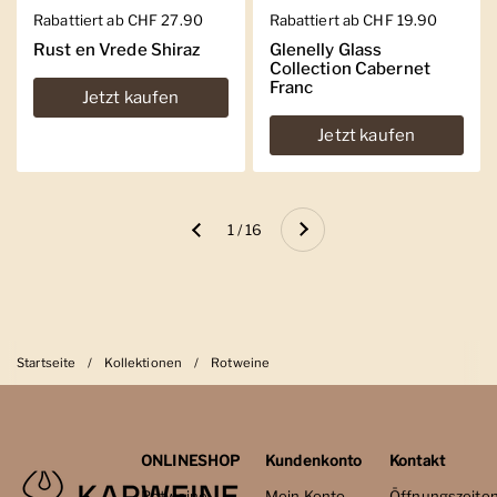
Regulärer Preis
Rabattiert ab CHF 27.90
Regulärer Preis
Rabattiert ab CHF 19.90
Rust en Vrede Shiraz
Glenelly Glass
Collection Cabernet
Franc
Jetzt kaufen
Jetzt kaufen
Weiter
1 / 16
Zurück
Startseite
/
Kollektionen
/
Rotweine
ONLINESHOP
Kundenkonto
Kontakt
Rotweine
Mein Konto
Öffnungszeite