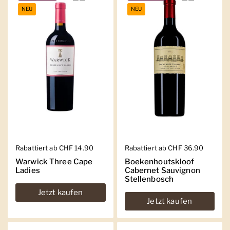
NEU
NEU
Regulärer Preis
Rabattiert ab CHF 14.90
Regulärer Preis
Rabattiert ab CHF 36.90
Warwick Three Cape
Boekenhoutskloof
Ladies
Cabernet Sauvignon
Stellenbosch
Jetzt kaufen
Jetzt kaufen