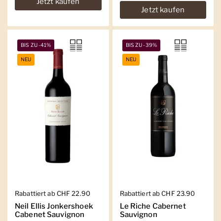
Jetzt kaufen
Jetzt kaufen
BIS ZU -41%
BIS ZU -39%
NEU
NEU
Regulärer Preis
Rabattiert ab CHF 22.90
Regulärer Preis
Rabattiert ab CHF 23.90
Neil Ellis Jonkershoek
Le Riche Cabernet
Cabenet Sauvignon
Sauvignon