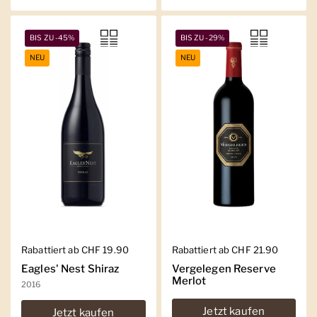
BIS ZU -45%
BIS ZU -29%
NEU
NEU
Regulärer Preis
Rabattiert ab CHF 19.90
Regulärer Preis
Rabattiert ab CHF 21.90
Eagles' Nest Shiraz
Vergelegen Reserve
Merlot
2016
Jetzt kaufen
Jetzt kaufen