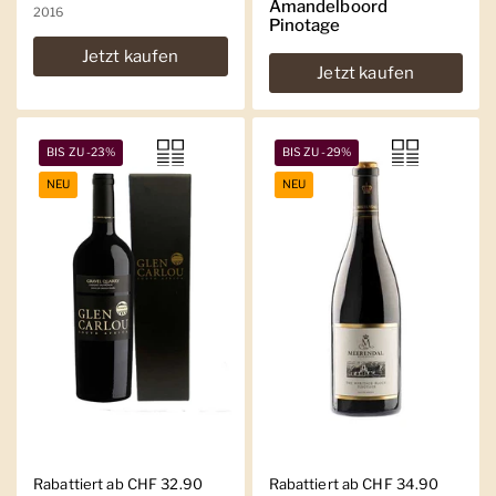
Amandelboord
2016
Pinotage
Jetzt kaufen
Jetzt kaufen
BIS ZU -23%
BIS ZU -29%
NEU
NEU
Regulärer Preis
Rabattiert ab CHF 32.90
Regulärer Preis
Rabattiert ab CHF 34.90