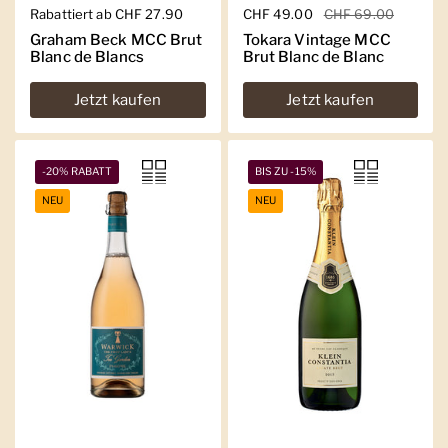
Regulärer Preis
Rabattiert ab CHF 27.90
Regulärer Preis
CHF 49.00
Sale-Preis
CHF 69.00
Graham Beck MCC Brut
Tokara Vintage MCC
Blanc de Blancs
Brut Blanc de Blanc
Jetzt kaufen
Jetzt kaufen
-20% RABATT
BIS ZU -15%
NEU
NEU