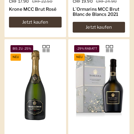
Regulärer Preis
CHF 17.90
Sale-Preis
CHF 22.50
Regulärer Preis
CHF 19.90
Sale-Preis
CHF 24.90
Krone MCC Brut Rosé
L`Ormarins MCC Brut
Blanc de Blancs 2021
Jetzt kaufen
Jetzt kaufen
BIS ZU -25%
-29% RABATT
NEU
NEU