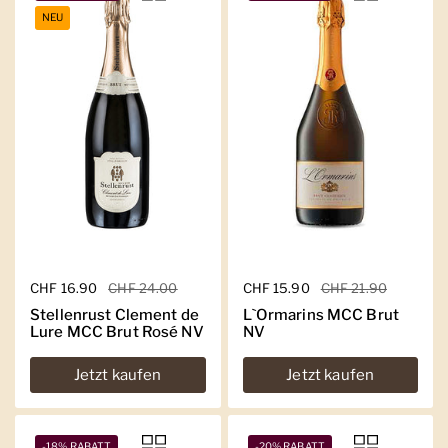
NEU
Regulärer Preis
CHF 16.90
Sale-Preis
CHF 24.00
Regulärer Preis
CHF 15.90
Sale-Preis
CHF 21.90
Stellenrust Clement de
L`Ormarins MCC Brut
Lure MCC Brut Rosé NV
NV
Jetzt kaufen
Jetzt kaufen
-18% RABATT
-20% RABATT