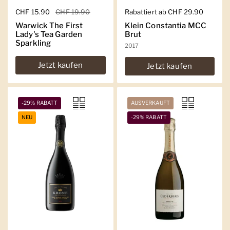
Regulärer Preis
CHF 15.90
Sale-Preis
CHF 19.90
Regulärer Preis
Rabattiert ab CHF 29.90
Warwick The First
Klein Constantia MCC
Lady's Tea Garden
Brut
Sparkling
2017
Jetzt kaufen
Jetzt kaufen
-29% RABATT
AUSVERKAUFT
NEU
-29% RABATT