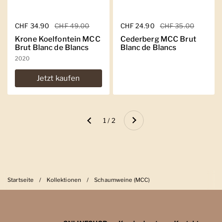
Regulärer Preis
CHF 34.90
Sale-Preis
CHF 49.00
Regulärer Preis
CHF 24.90
Sale-Preis
CHF 35.00
Krone Koelfontein MCC
Cederberg MCC Brut
Brut Blanc de Blancs
Blanc de Blancs
2020
Jetzt kaufen
Weiter
1 / 2
Zurück
Startseite
/
Kollektionen
/
Schaumweine (MCC)