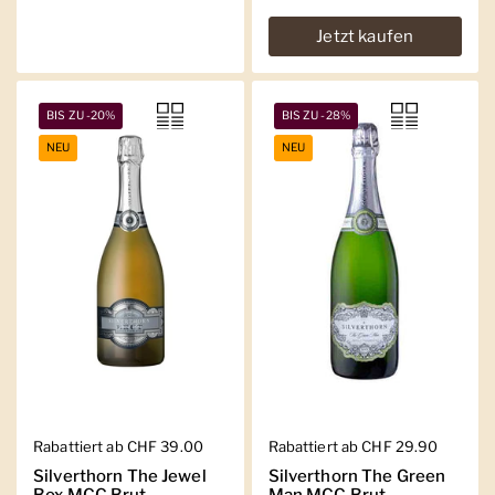
Jetzt kaufen
BIS ZU -20%
BIS ZU -28%
NEU
NEU
Regulärer Preis
Rabattiert ab CHF 39.00
Regulärer Preis
Rabattiert ab CHF 29.90
Silverthorn The Jewel
Silverthorn The Green
Box MCC Brut
Man MCC Brut