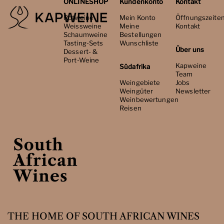
ONLINESHOP
Kundenkonto
Kontakt
Rotweine
Mein Konto
Öffnungszeite
Weissweine
Meine
Kontakt
Schaumweine
Bestellungen
Tasting-Sets
Wunschliste
Über uns
Dessert- &
Port-Weine
Kapweine
Südafrika
Team
Weingebiete
Jobs
Weingüter
Newsletter
Weinbewertungen
Reisen
THE HOME OF SOUTH AFRICAN WINES