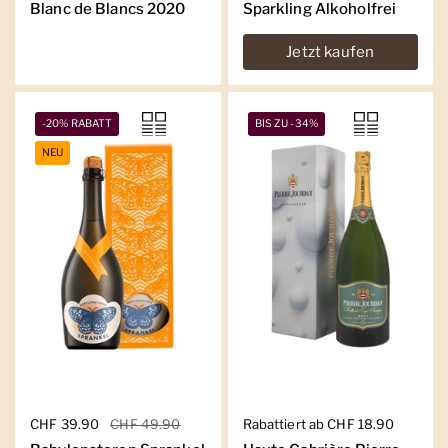
Blanc de Blancs 2020
Sparkling Alkoholfrei
Jetzt kaufen
-20% RABATT
BIS ZU -34%
NEU
Regulärer Preis
CHF 39.90
Sale-Preis
CHF 49.90
Regulärer Preis
Rabattiert ab CHF 18.90