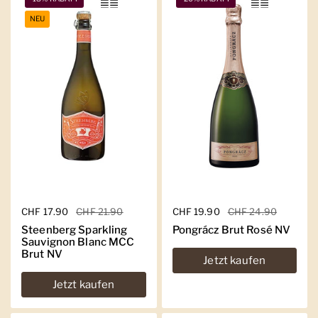
NEU
Regulärer Preis
CHF 17.90
Sale-Preis
CHF 21.90
Regulärer Preis
CHF 19.90
Sale-Preis
CHF 24.90
Steenberg Sparkling
Pongrácz Brut Rosé NV
Sauvignon Blanc MCC
Brut NV
Jetzt kaufen
Jetzt kaufen