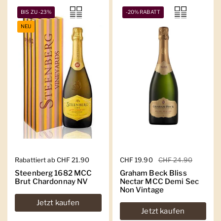
BIS ZU -23%
-20% RABATT
NEU
Regulärer Preis
Rabattiert ab CHF 21.90
Regulärer Preis
CHF 19.90
Sale-Preis
CHF 24.90
Steenberg 1682 MCC
Graham Beck Bliss
Brut Chardonnay NV
Nectar MCC Demi Sec
Non Vintage
Jetzt kaufen
Jetzt kaufen