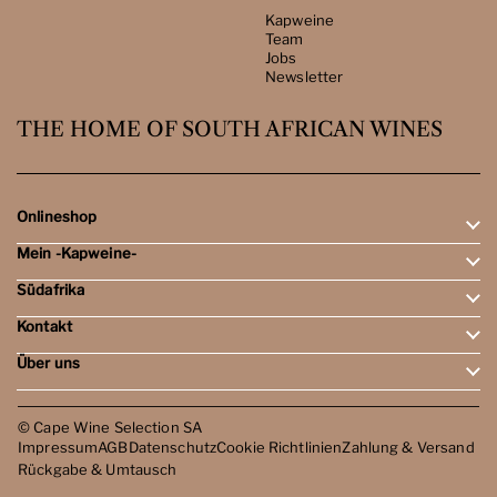
Kapweine
Team
Jobs
Newsletter
THE HOME OF SOUTH AFRICAN WINES
Onlineshop
Mein -Kapweine-
Rotweine
Weissweine
Südafrika
Mein Konto
Schaumweine
Meine Bestellungen
Tasting-Sets
Kontakt
Weingebiete
Wunschliste
Dessert- & Port-Weine
Weingüter
Über uns
Öffnungszeiten
Weinbewertungen
Kontakt
Reisen
Kapweine
Team
© Cape Wine Selection SA
Jobs
Impressum
AGB
Datenschutz
Cookie Richtlinien
Zahlung & Versand
Newsletter
Rückgabe & Umtausch