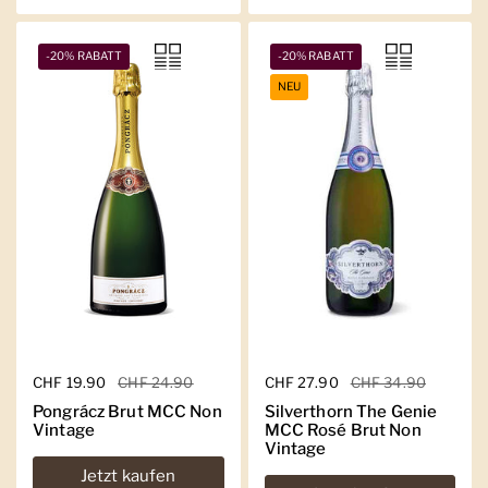
-20% RABATT
-20% RABATT
NEU
Regulärer Preis
CHF 19.90
Sale-Preis
CHF 24.90
Regulärer Preis
CHF 27.90
Sale-Preis
CHF 34.90
Pongrácz Brut MCC Non
Silverthorn The Genie
Vintage
MCC Rosé Brut Non
Vintage
Jetzt kaufen