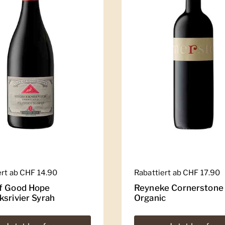
er Preis
ert ab CHF 14.90
Regulärer Preis
Rabattiert ab CHF 17.90
f Good Hope
Reyneke Cornerstone
ksrivier Syrah
Organic