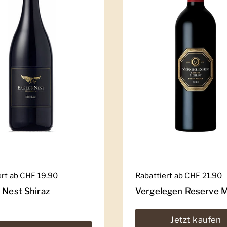
er Preis
ert ab CHF 19.90
Regulärer Preis
Rabattiert ab CHF 21.90
 Nest Shiraz
Vergelegen Reserve M
Jetzt kaufen