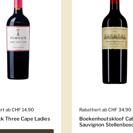
er Preis
ert ab CHF 14.90
Regulärer Preis
Rabattiert ab CHF 34.90
k Three Cape Ladies
Boekenhoutskloof Ca
Sauvignon Stellenbos