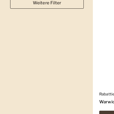
Weitere Filter
Regulär
Rabatti
Warwic