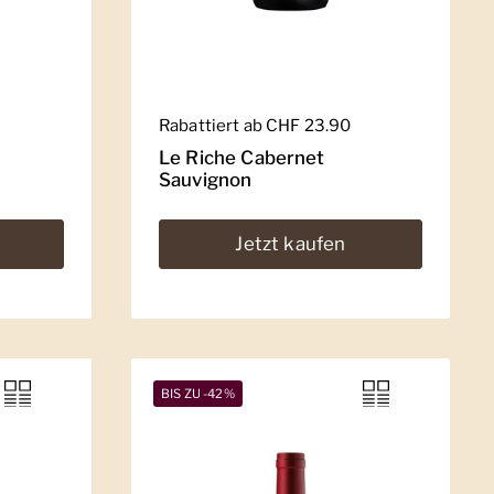
Regulärer Preis
Rabattiert ab CHF 23.90
Le Riche Cabernet
Sauvignon
Jetzt kaufen
BIS ZU -42%