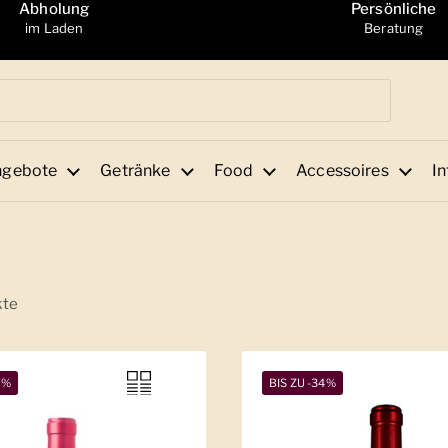
Abholung
Persönliche
im Laden
Beratung
ngebote
Getränke
Food
Accessoires
In
kte
2%
BIS ZU -34%