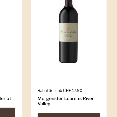
Regulärer Preis
Rabattiert ab CHF 17.90
erlot
Morgenster Lourens River
Valley