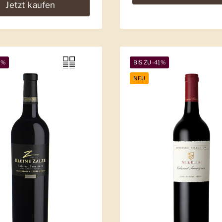
Jetzt kaufen
5%
BIS ZU -41%
NEU