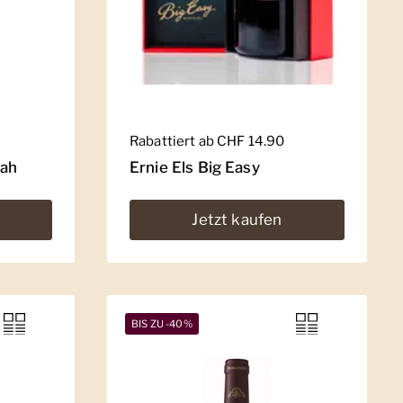
Regulärer Preis
Rabattiert ab CHF 14.90
rah
Ernie Els Big Easy
Jetzt kaufen
BIS ZU -40%