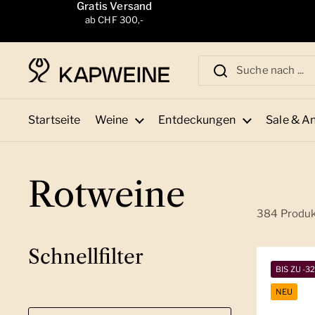
Zum Inhalt springen
Gratis Versand
ab CHF 300,-
Startseite
Weine
Entdeckungen
Sale & A
Rotweine
384 Produ
Schnellfilter
BIS ZU -3
NEU