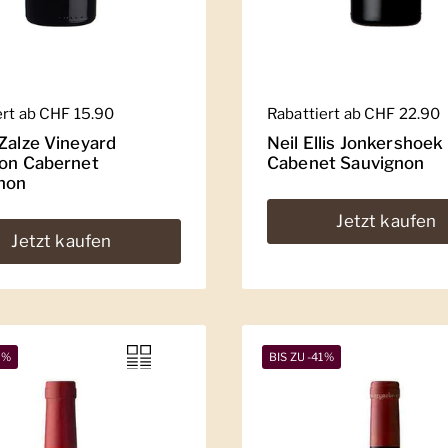
er Preis
ert ab CHF 15.90
Regulärer Preis
Rabattiert ab CHF 22.90
 Zalze Vineyard
Neil Ellis Jonkershoek
ion Cabernet
Cabenet Sauvignon
non
Jetzt kaufen
Jetzt kaufen
2%
BIS ZU -41%