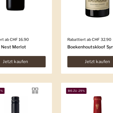
er Preis
ert ab CHF 16.90
Regulärer Preis
Rabattiert ab CHF 32.90
' Nest Merlot
Boekenhoutskloof Sy
Jetzt kaufen
Jetzt kaufen
5%
BIS ZU -29%