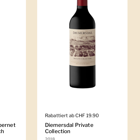
Regulärer Preis
Rabattiert ab CHF 19.90
bernet
Diemersdal Private
ch
Collection
2018