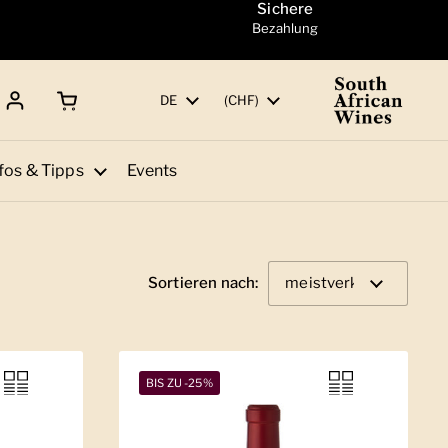
Sichere
Bezahlung
Warenkorb öffnen
Gesamtbetrag:
Sprache
DE
Land/Region
(CHF)
fos & Tipps
Events
Sortieren nach:
BIS ZU -25%