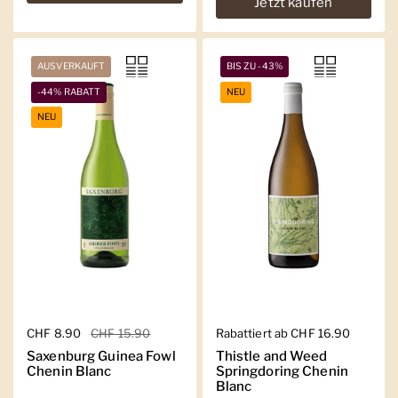
Jetzt kaufen
AUSVERKAUFT
BIS ZU -43%
-44% RABATT
NEU
NEU
Regulärer Preis
CHF 8.90
Sale-Preis
CHF 15.90
Regulärer Preis
Rabattiert ab CHF 16.90
Saxenburg Guinea Fowl
Thistle and Weed
Chenin Blanc
Springdoring Chenin
Blanc