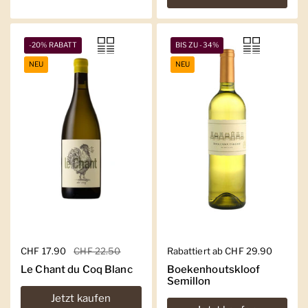
-20% RABATT
BIS ZU -34%
NEU
NEU
Regulärer Preis
CHF 17.90
Sale-Preis
CHF 22.50
Regulärer Preis
Rabattiert ab CHF 29.90
Le Chant du Coq Blanc
Boekenhoutskloof
Semillon
Jetzt kaufen