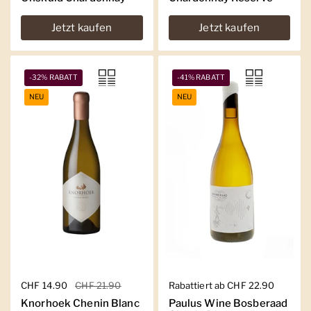
Jetzt kaufen
Jetzt kaufen
-32% RABATT
-41% RABATT
NEU
NEU
Regulärer Preis
CHF 14.90
Sale-Preis
CHF 21.90
Regulärer Preis
Rabattiert ab CHF 22.90
Knorhoek Chenin Blanc
Paulus Wine Bosberaad