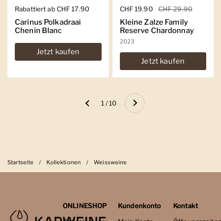
Regulärer Preis
Rabattiert ab CHF 17.90
Regulärer Preis
CHF 19.90
Sale-Preis
CHF 29.90
Carinus Polkadraai
Kleine Zalze Family
Chenin Blanc
Reserve Chardonnay
2023
Jetzt kaufen
Jetzt kaufen
Weiter
1 / 10
Zurück
Startseite
/
Kollektionen
/
Weissweine
ONLINESHOP
Kundenkonto
Kontakt