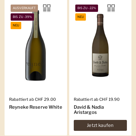
AUSVERKAUFT
BIS ZU -22%
BIS ZU -39%
NEU
NEU
Regulärer Preis
Rabattiert ab CHF 29.00
Regulärer Preis
Rabattiert ab CHF 19.90
Reyneke Reserve White
David & Nadia
Aristargos
Jetzt kaufen