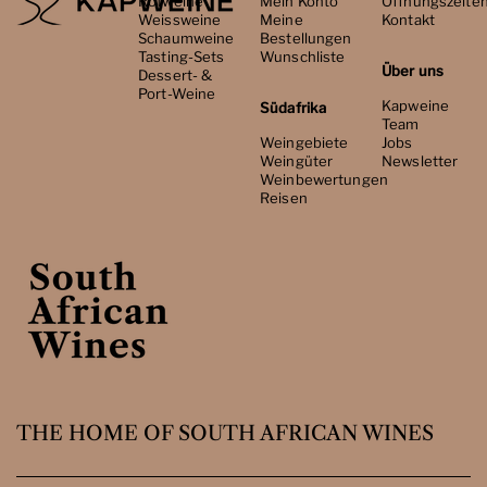
Rotweine
Mein Konto
Öffnungszeite
Weissweine
Meine
Kontakt
Schaumweine
Bestellungen
Tasting-Sets
Wunschliste
Über uns
Dessert- &
Port-Weine
Kapweine
Südafrika
Team
Weingebiete
Jobs
Weingüter
Newsletter
Weinbewertungen
Reisen
THE HOME OF SOUTH AFRICAN WINES