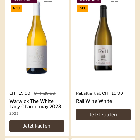
NEU
NEU
Regulärer Preis
CHF 19.90
Sale-Preis
CHF 29.90
Regulärer Preis
Rabattiert ab CHF 19.90
Warwick The White
Rall Wine White
Lady Chardonnay 2023
2023
Jetzt kaufen
Jetzt kaufen