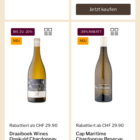
Jetzt kaufen
BIS ZU -20%
-39% RABATT
NEU
NEU
Regulärer Preis
Rabattiert ab CHF 29.90
Regulärer Preis
Rabattiert ab CHF 29.90
Draaiboek Wines
Cap Maritime
Onskuld Chardonnay
Chardonnay Reserve