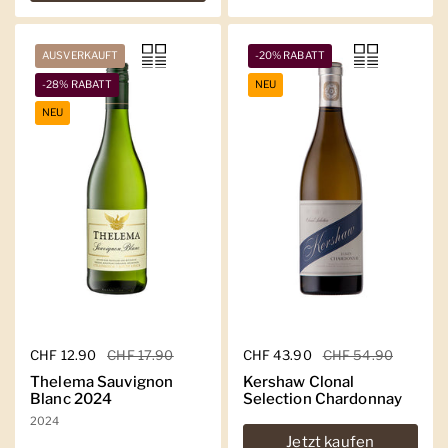
AUSVERKAUFT
-20% RABATT
-28% RABATT
NEU
NEU
Regulärer Preis
CHF 12.90
Sale-Preis
CHF 17.90
Regulärer Preis
CHF 43.90
Sale-Preis
CHF 54.90
Thelema Sauvignon
Kershaw Clonal
Blanc 2024
Selection Chardonnay
2024
Jetzt kaufen