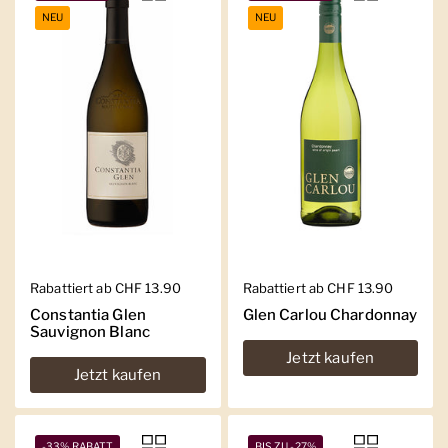
NEU
NEU
Regulärer Preis
Rabattiert ab CHF 13.90
Regulärer Preis
Rabattiert ab CHF 13.90
Constantia Glen
Glen Carlou Chardonnay
Sauvignon Blanc
Jetzt kaufen
Jetzt kaufen
-33% RABATT
BIS ZU -27%