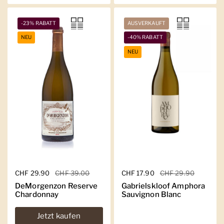
-23% RABATT
AUSVERKAUFT
NEU
-40% RABATT
NEU
Regulärer Preis
CHF 29.90
Sale-Preis
CHF 39.00
Regulärer Preis
CHF 17.90
Sale-Preis
CHF 29.90
DeMorgenzon Reserve
Gabrielskloof Amphora
Chardonnay
Sauvignon Blanc
Jetzt kaufen