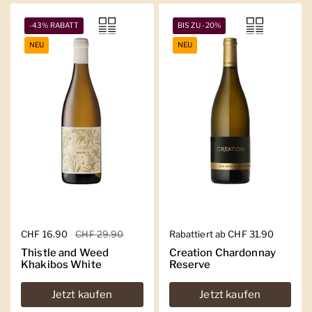
-43% RABATT
BIS ZU -20%
NEU
NEU
Regulärer Preis
CHF 16.90
Sale-Preis
CHF 29.90
Regulärer Preis
Rabattiert ab CHF 31.90
Thistle and Weed
Creation Chardonnay
Khakibos White
Reserve
Jetzt kaufen
Jetzt kaufen