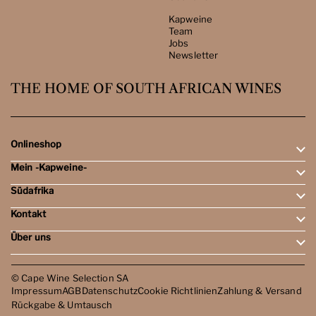
Kapweine
Team
Jobs
Newsletter
THE HOME OF SOUTH AFRICAN WINES
Onlineshop
Mein -Kapweine-
Rotweine
Weissweine
Südafrika
Mein Konto
Schaumweine
Meine Bestellungen
Tasting-Sets
Kontakt
Weingebiete
Wunschliste
Dessert- & Port-Weine
Weingüter
Über uns
Öffnungszeiten
Weinbewertungen
Kontakt
Reisen
Kapweine
Team
© Cape Wine Selection SA
Jobs
Impressum
AGB
Datenschutz
Cookie Richtlinien
Zahlung & Versand
Newsletter
Rückgabe & Umtausch