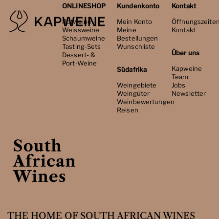
ONLINESHOP
Kundenkonto
Kontakt
Rotweine
Mein Konto
Öffnungszeite
Weissweine
Meine
Kontakt
Schaumweine
Bestellungen
Tasting-Sets
Wunschliste
Über uns
Dessert- &
Port-Weine
Kapweine
Südafrika
Team
Weingebiete
Jobs
Weingüter
Newsletter
Weinbewertungen
Reisen
THE HOME OF SOUTH AFRICAN WINES