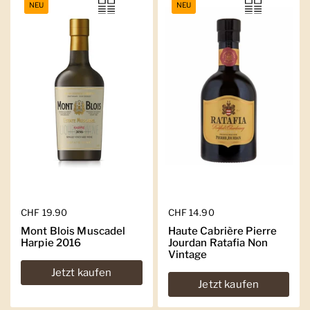
NEU
NEU
Regulärer Preis
CHF 19.90
Regulärer Preis
CHF 14.90
Mont Blois Muscadel
Haute Cabrière Pierre
Harpie 2016
Jourdan Ratafia Non
Vintage
Jetzt kaufen
Jetzt kaufen