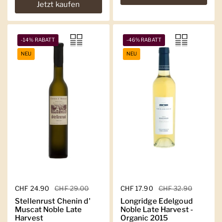
Jetzt kaufen
-14% RABATT
-46% RABATT
NEU
NEU
Regulärer Preis
CHF 24.90
Sale-Preis
CHF 29.00
Regulärer Preis
CHF 17.90
Sale-Preis
CHF 32.90
Stellenrust Chenin d'
Longridge Edelgoud
Muscat Noble Late
Noble Late Harvest -
Harvest
Organic 2015