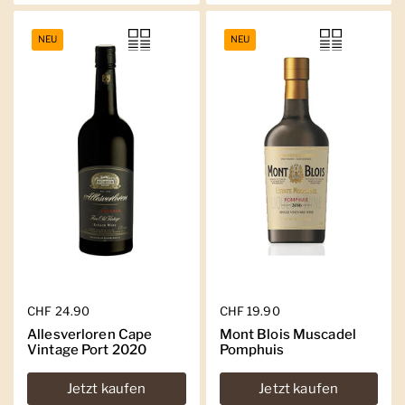
NEU
NEU
Regulärer Preis
CHF 24.90
Regulärer Preis
CHF 19.90
Allesverloren Cape
Mont Blois Muscadel
Vintage Port 2020
Pomphuis
Jetzt kaufen
Jetzt kaufen