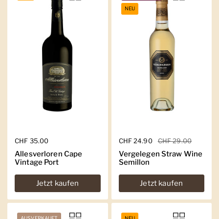
NEU
Regulärer Preis
CHF 35.00
Regulärer Preis
CHF 24.90
Sale-Preis
CHF 29.00
Allesverloren Cape
Vergelegen Straw Wine
Vintage Port
Semillon
Jetzt kaufen
Jetzt kaufen
AUSVERKAUFT
NEU