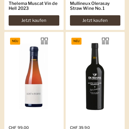
Thelema Muscat Vin de
Mullineux Olerasay
Hell 2023
Straw Wine No. 1
Jetzt kaufen
Jetzt kaufen
NEU
NEU
Regulärer Preis
CHF 99.00
Regulärer Preis
CHF 39.90