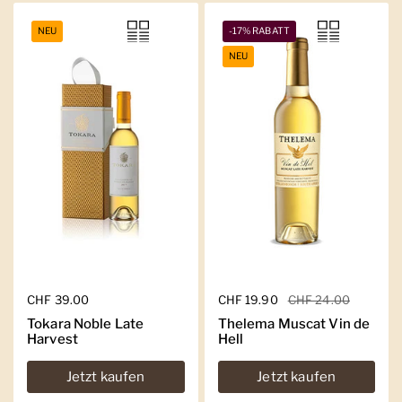
NEU
-17% RABATT
NEU
Regulärer Preis
CHF 39.00
Regulärer Preis
CHF 19.90
Sale-Preis
CHF 24.00
Tokara Noble Late
Thelema Muscat Vin de
Harvest
Hell
Jetzt kaufen
Jetzt kaufen