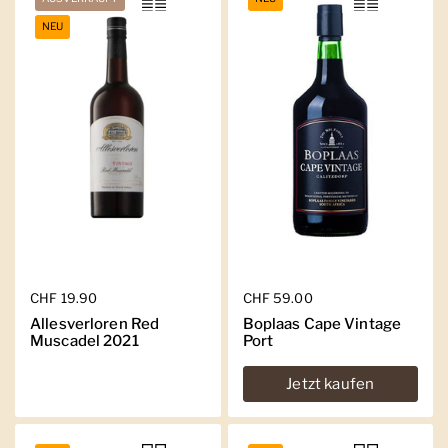
NEU
Regulärer Preis
CHF 19.90
Regulärer Preis
CHF 59.00
Allesverloren Red
Boplaas Cape Vintage
Muscadel 2021
Port
Jetzt kaufen