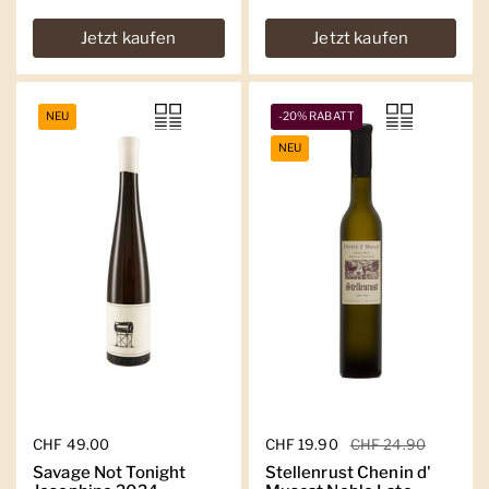
Jetzt kaufen
Jetzt kaufen
NEU
-20% RABATT
NEU
Regulärer Preis
CHF 49.00
Regulärer Preis
CHF 19.90
Sale-Preis
CHF 24.90
Savage Not Tonight
Stellenrust Chenin d'