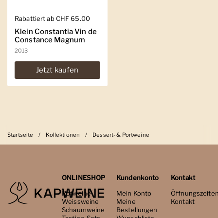
Regulärer Preis
Rabattiert ab CHF 65.00
Klein Constantia Vin de
Constance Magnum
2013
Jetzt kaufen
Startseite
/
Kollektionen
/
Dessert- & Portweine
ONLINESHOP
Kundenkonto
Kontakt
Rotweine
Mein Konto
Öffnungszeite
Weissweine
Meine
Kontakt
Schaumweine
Bestellungen
Tasting-Sets
Wunschliste