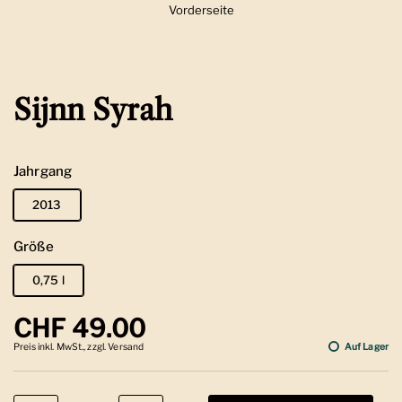
Vorderseite
Zeige Folie 1
Sijnn Syrah
Jahrgang
2013
Größe
0,75 l
Regulärer Preis
CHF 49.00
Preis inkl. MwSt., zzgl. Versand
Auf Lager
Anzahl