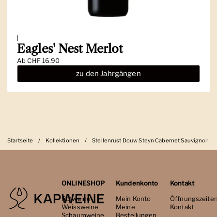
|
Eagles' Nest Merlot
Ab
CHF 16.90
zu den Jahrgängen
Startseite
/
Kollektionen
/
Stellenrust Douw Steyn Cabernet Sauvignon R
ONLINESHOP
Kundenkonto
Kontakt
Rotweine
Mein Konto
Öffnungszeite
Weissweine
Meine
Kontakt
Schaumweine
Bestellungen