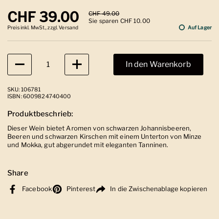
Regulärer Preis
CHF 39.00
Sale-Preis
CHF 49.00
Sie sparen CHF 10.00
Preis inkl. MwSt., zzgl. Versand
Auf Lager
Anzahl
In den Warenkorb
SKU: 106781
ISBN: 6009824740400
Produktbeschrieb:
Dieser Wein bietet Aromen von schwarzen Johannisbeeren,
Beeren und schwarzen Kirschen mit einem Unterton von Minze
und Mokka, gut abgerundet mit eleganten Tanninen.
Share
Facebook
Pinterest
In die Zwischenablage kopieren