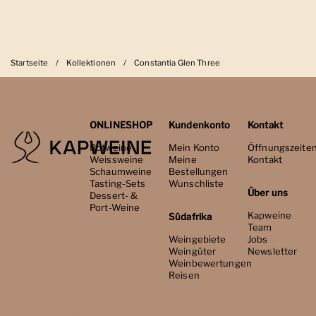
Startseite
/
Kollektionen
/
Constantia Glen Three
ONLINESHOP
Kundenkonto
Kontakt
Rotweine
Mein Konto
Öffnungszeite
Weissweine
Meine
Kontakt
Schaumweine
Bestellungen
Tasting-Sets
Wunschliste
Über uns
Dessert- &
Port-Weine
Kapweine
Südafrika
Team
Weingebiete
Jobs
Weingüter
Newsletter
Weinbewertungen
Reisen