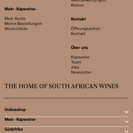
Weinbewertungen
Reisen
Mein -Kapweine-
Mein Konto
Kontakt
Meine Bestellungen
Wunschliste
Öffnungszeiten
Kontakt
Über uns
Kapweine
Team
Jobs
Newsletter
THE HOME OF SOUTH AFRICAN WINES
Onlineshop
Mein -Kapweine-
Rotweine
Weissweine
Südafrika
Mein Konto
Schaumweine