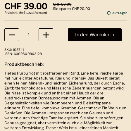
Regulärer Preis
CHF 39.00
Sale-Preis
CHF 59.00
Sie sparen CHF 20.00
Preis inkl. MwSt., zzgl. Versand
Auf Lager
Anzahl
In den Warenkorb
SKU: 105741
ISBN: 6009800902129
Produktbeschrieb:
Tiefes Purpurrot mit rostfarbenem Rand. Eine tiefe, reiche Farbe
mit nur leichter Abstufung. Klar und intensiv. Das Bukett bietet
einen feinen Mineral- und leichten Eichengrund, der durch Esche,
Zartbitterschokolade und klassische Zedernnuancen betont wird.
Die Nase ist komplex und enthält einen Hauch der drei
ausdrucksstarken Bordeauxsorten mit Aromen. Die an
Gegensätzlichkeiten wie Brombeeren und Bleistiftspaene
erinnern. Eine tiefe, komplexe Kreation. Geschmack: Ein Wein zum
Genießen. Die Aromen umspannen rasch den Gaumen und
werden durch fruchtige Tannine ergänzt. Sie sind zum sofortigen
Genuss geeignet, aber vermitteln auch die Möglichkeit zur
weiteren Entwicklung. Dieser Wein ist zu einer feinen Mahlzeit