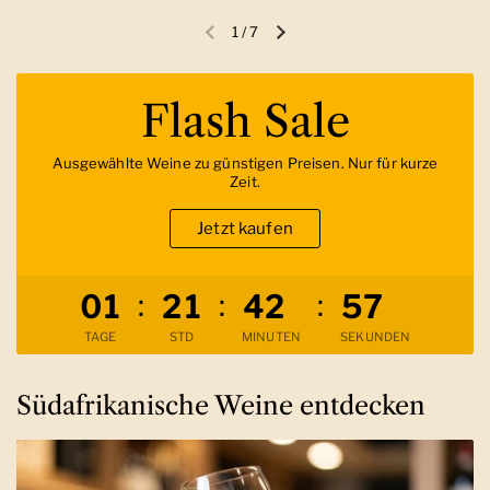
1
/
7
Vorherige Folie
Nächste Folie
Flash Sale
Ausgewählte Weine zu günstigen Preisen. Nur für kurze
Zeit.
Jetzt kaufen
Verbleibende Zeit
:
:
:
0
1
2
1
4
2
5
6
TAGE
STD
MINUTEN
SEKUNDEN
Südafrikanische Weine entdecken