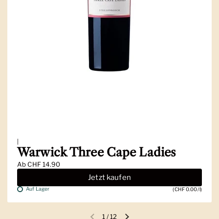
|
Warwick Three Cape Ladies
Ab
CHF 14.90
Jetzt kaufen
Auf Lager
(CHF 0.00/l)
1
/
12