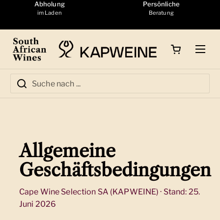
Zum Inhalt springen
Abholung
Persönliche
im Laden
Beratung
Warenkorb öffnen
Menü
Allgemeine
Geschäftsbedingungen
Cape Wine Selection SA (KAPWEINE) · Stand: 25.
Juni 2026