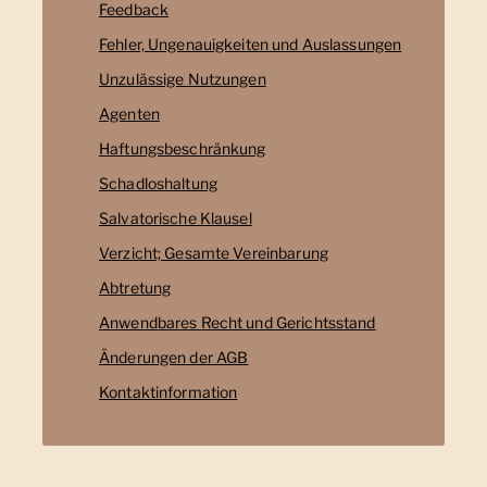
Feedback
Fehler, Ungenauigkeiten und Auslassungen
Unzulässige Nutzungen
Agenten
Haftungsbeschränkung
Schadloshaltung
Salvatorische Klausel
Verzicht; Gesamte Vereinbarung
Abtretung
Anwendbares Recht und Gerichtsstand
Änderungen der AGB
Kontaktinformation