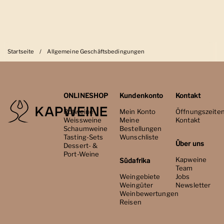
Startseite
/
Allgemeine Geschäftsbedingungen
ONLINESHOP
Kundenkonto
Kontakt
Rotweine
Mein Konto
Öffnungszeite
Weissweine
Meine
Kontakt
Schaumweine
Bestellungen
Tasting-Sets
Wunschliste
Über uns
Dessert- &
Port-Weine
Kapweine
Südafrika
Team
Weingebiete
Jobs
Weingüter
Newsletter
Weinbewertungen
Reisen