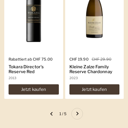
Regulärer Preis
Rabattiert ab CHF 75.00
Regulärer Preis
CHF 19.90
Sale-Preis
CHF 29.90
Tokara Director's
Kleine Zalze Family
Reserve Red
Reserve Chardonnay
2013
2023
Jetzt kaufen
Jetzt kaufen
Weiter
1 / 5
Zurück