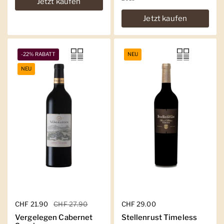
Jetzt kaufen
Jetzt kaufen
-22% RABATT
NEU
NEU
Regulärer Preis
CHF 21.90
Sale-Preis
CHF 27.90
Regulärer Preis
CHF 29.00
Vergelegen Cabernet
Stellenrust Timeless