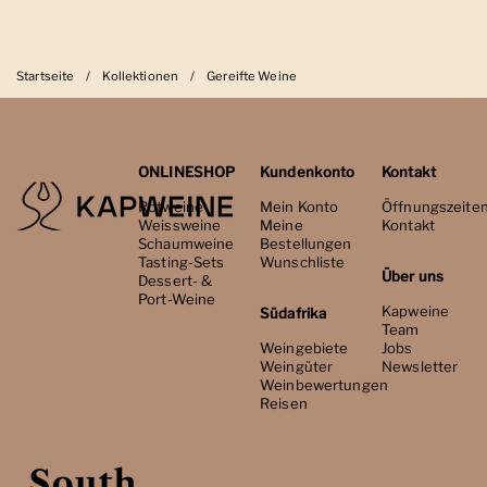
Startseite
/
Kollektionen
/
Gereifte Weine
ONLINESHOP
Kundenkonto
Kontakt
Rotweine
Mein Konto
Öffnungszeite
Weissweine
Meine
Kontakt
Schaumweine
Bestellungen
Tasting-Sets
Wunschliste
Über uns
Dessert- &
Port-Weine
Kapweine
Südafrika
Team
Weingebiete
Jobs
Weingüter
Newsletter
Weinbewertungen
Reisen