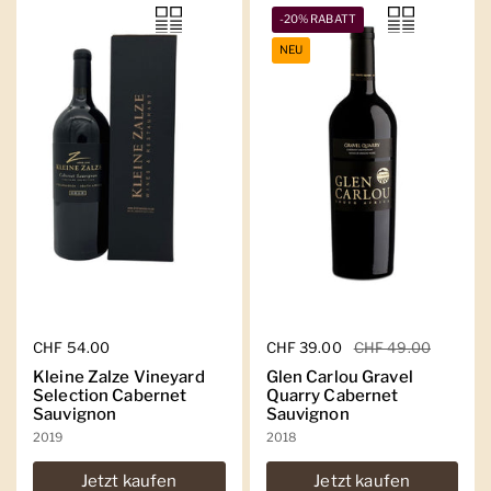
-20% RABATT
NEU
Regulärer Preis
CHF 54.00
Regulärer Preis
CHF 39.00
Sale-Preis
CHF 49.00
Kleine Zalze Vineyard
Glen Carlou Gravel
Selection Cabernet
Quarry Cabernet
Sauvignon
Sauvignon
2019
2018
Jetzt kaufen
Jetzt kaufen