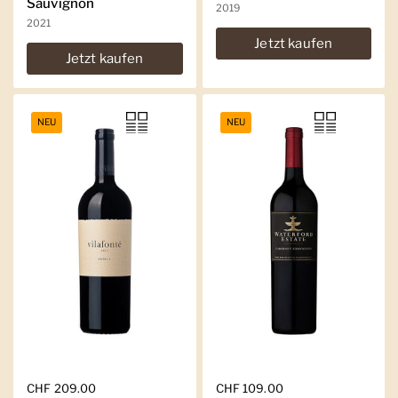
Sauvignon
2019
2021
Jetzt kaufen
Jetzt kaufen
NEU
NEU
Regulärer Preis
CHF 209.00
Regulärer Preis
CHF 109.00