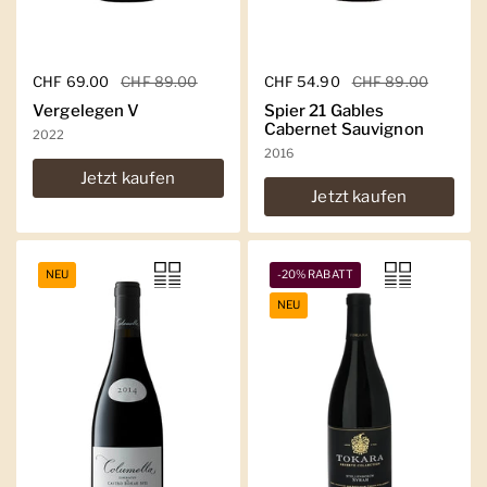
Regulärer Preis
CHF 69.00
Sale-Preis
CHF 89.00
Regulärer Preis
CHF 54.90
Sale-Preis
CHF 89.00
Vergelegen V
Spier 21 Gables
Cabernet Sauvignon
2022
2016
Jetzt kaufen
Jetzt kaufen
NEU
-20% RABATT
NEU