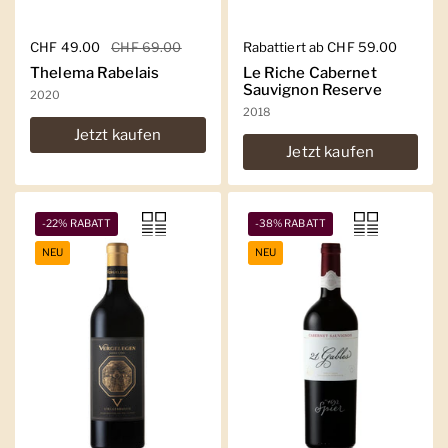
Regulärer Preis
CHF 49.00
Sale-Preis
CHF 69.00
Regulärer Preis
Rabattiert ab CHF 59.00
Thelema Rabelais
Le Riche Cabernet
Sauvignon Reserve
2020
2018
Jetzt kaufen
Jetzt kaufen
-22% RABATT
-38% RABATT
NEU
NEU