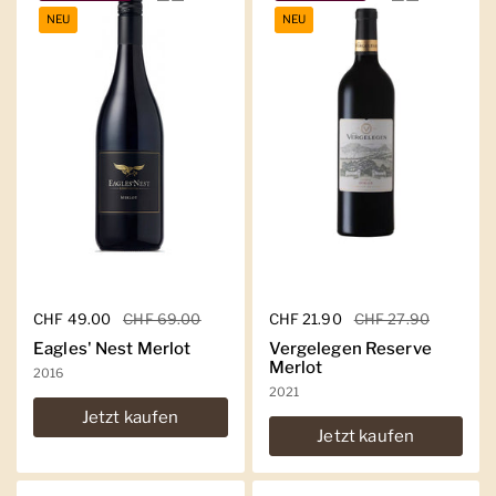
NEU
NEU
Regulärer Preis
CHF 49.00
Sale-Preis
CHF 69.00
Regulärer Preis
CHF 21.90
Sale-Preis
CHF 27.90
Eagles' Nest Merlot
Vergelegen Reserve
Merlot
2016
2021
Jetzt kaufen
Jetzt kaufen