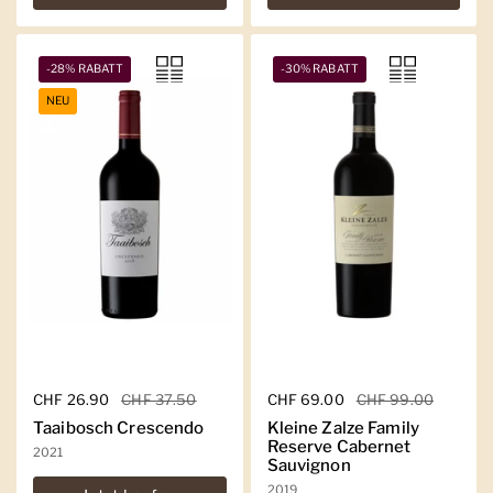
-28% RABATT
-30% RABATT
NEU
Regulärer Preis
CHF 26.90
Sale-Preis
CHF 37.50
Regulärer Preis
CHF 69.00
Sale-Preis
CHF 99.00
Taaibosch Crescendo
Kleine Zalze Family
Reserve Cabernet
2021
Sauvignon
2019