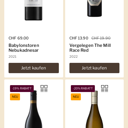
Regulärer Preis
CHF 69.00
Regulärer Preis
CHF 13.90
Sale-Preis
CHF 19.90
Babylonstoren
Vergelegen The Mill
Nebukadnesar
Race Red
2021
2022
Jetzt kaufen
Jetzt kaufen
-19% RABATT
-20% RABATT
NEU
NEU