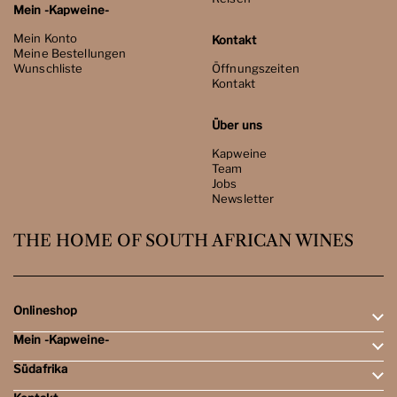
Mein -Kapweine-
Mein Konto
Kontakt
Meine Bestellungen
Wunschliste
Öffnungszeiten
Kontakt
Über uns
Kapweine
Team
Jobs
Newsletter
THE HOME OF SOUTH AFRICAN WINES
Onlineshop
Mein -Kapweine-
Rotweine
Weissweine
Südafrika
Mein Konto
Schaumweine
Meine Bestellungen
Tasting-Sets