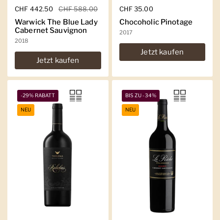
Regulärer Preis
CHF 442.50
Sale-Preis
CHF 588.00
Regulärer Preis
CHF 35.00
Warwick The Blue Lady
Chocoholic Pinotage
Cabernet Sauvignon
2017
2018
Jetzt kaufen
Jetzt kaufen
-29% RABATT
BIS ZU -34%
NEU
NEU