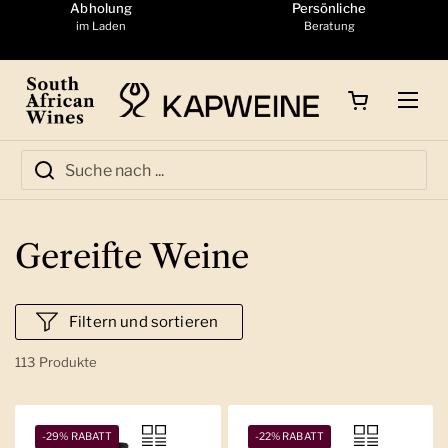
Zum Inhalt springen
Abholung
Persönliche
im Laden
Beratung
Warenkorb öffnen
Menü
Gereifte Weine
Filtern und sortieren
113 Produkte
-29% RABATT
-22% RABATT