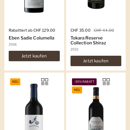
Regulärer Preis
Rabattiert ab CHF 129.00
Regulärer Preis
CHF 35.00
Sale-Preis
CHF 44.00
Eben Sadie Columella
Tokara Reserve
Collection Shiraz
2016
2021
Jetzt kaufen
Jetzt kaufen
NEU
-30% RABATT
NEU