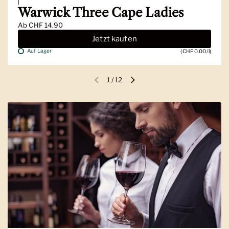
|
Warwick Three Cape Ladies
Ab
CHF 14.90
Jetzt kaufen
Auf Lager
(CHF 0.00/l)
1
/
12
Vorherige Folie
Nächste Folie