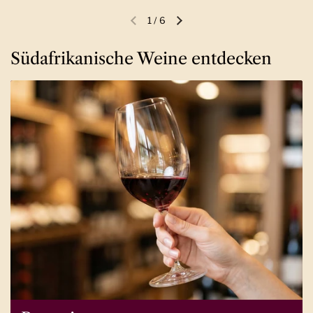
1
/
6
Vorherige Folie
Nächste Folie
Südafrikanische Weine entdecken