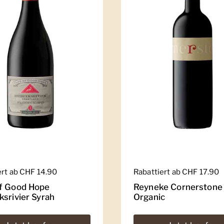
er Preis
ert ab CHF 14.90
Regulärer Preis
Rabattiert ab CHF 17.90
f Good Hope
Reyneke Cornerstone
ksrivier Syrah
Organic