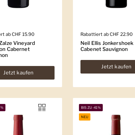
er Preis
ert ab CHF 15.90
Regulärer Preis
Rabattiert ab CHF 22.90
 Zalze Vineyard
Neil Ellis Jonkershoek
ion Cabernet
Cabenet Sauvignon
non
Jetzt kaufen
Jetzt kaufen
2%
BIS ZU -41%
NEU