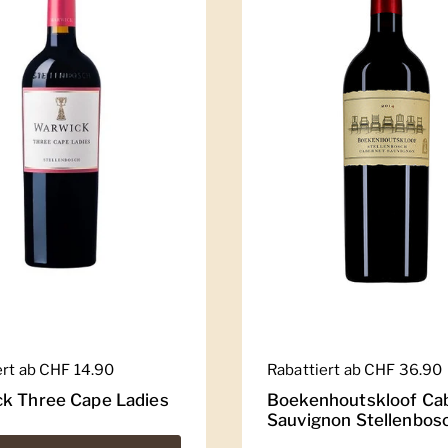
er Preis
ert ab CHF 14.90
Regulärer Preis
Rabattiert ab CHF 36.90
k Three Cape Ladies
Boekenhoutskloof Ca
Sauvignon Stellenbos