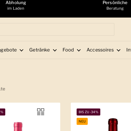
Abholung
Persönliche
im Laden
Beratung
ngebote
Getränke
Food
Accessoires
In
kte
2%
BIS ZU -34%
NEU