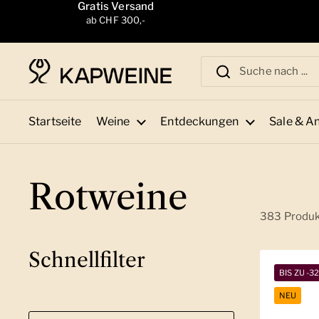
Zum Inhalt springen
Gratis Versand
ab CHF 300,-
Startseite
Weine
Entdeckungen
Sale & A
Rotweine
383 Produ
Schnellfilter
BIS ZU -3
NEU