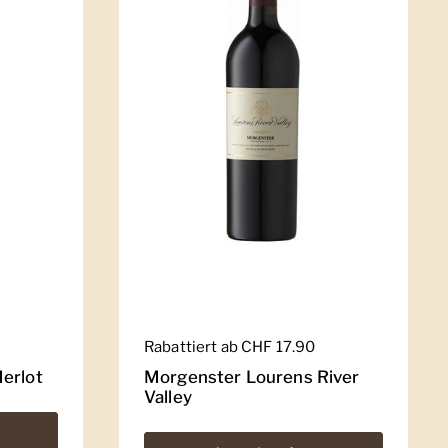
Regulärer Preis
Rabattiert ab CHF 17.90
erlot
Morgenster Lourens River
Valley