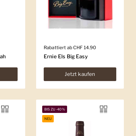
Regulärer Preis
Rabattiert ab CHF 14.90
rah
Ernie Els Big Easy
Jetzt kaufen
BIS ZU -40%
NEU