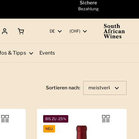
Sichere
Bezahlung
Warenkorb öffnen
Gesamtbetrag:
Sprache
DE
Land/Region
(CHF)
fos & Tipps
Events
Sortieren nach:
BIS ZU -25%
NEU