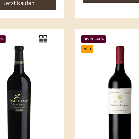
Jetzt kaufen
5%
BIS ZU -41%
NEU