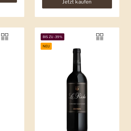
Jetzt kaufen
BIS ZU -39%
NEU