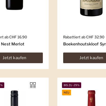
er Preis
ert ab CHF 16.90
Regulärer Preis
Rabattiert ab CHF 32.90
' Nest Merlot
Boekenhoutskloof Sy
Jetzt kaufen
Jetzt kaufen
5%
BIS ZU -29%
NEU