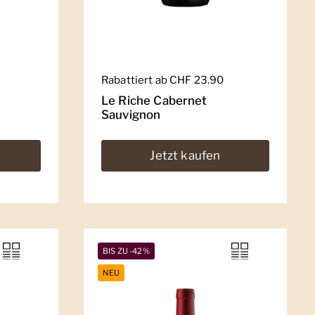
Regulärer Preis
Rabattiert ab CHF 23.90
Le Riche Cabernet
Sauvignon
Jetzt kaufen
BIS ZU -42%
NEU