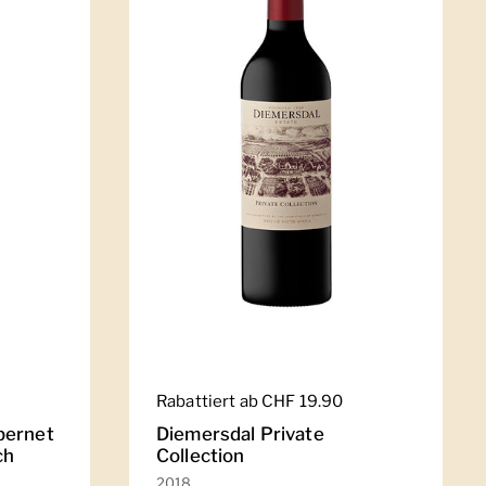
Regulärer Preis
Rabattiert ab CHF 19.90
bernet
Diemersdal Private
ch
Collection
2018