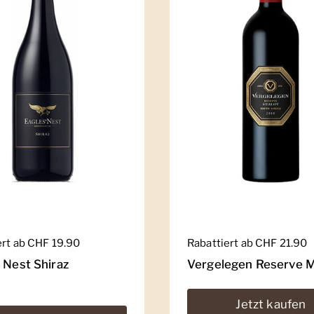
er Preis
ert ab CHF 19.90
Regulärer Preis
Rabattiert ab CHF 21.90
 Nest Shiraz
Vergelegen Reserve M
Jetzt kaufen