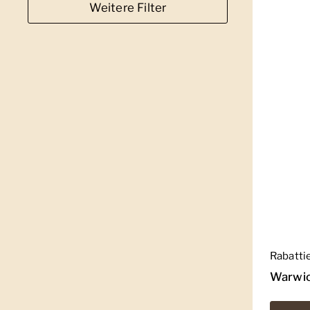
Weitere Filter
Regulär
Rabatti
Warwic