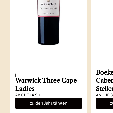
|
Boeke
|
Warwick Three Cape
Caber
Ladies
Stell
Ab
CHF 14.90
Ab
CHF 3
zu den Jahrgängen
z