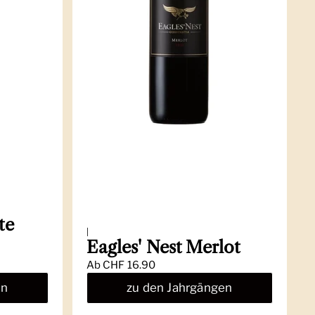
te
|
Eagles' Nest Merlot
Ab
CHF 16.90
en
zu den Jahrgängen