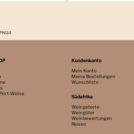
 PN114
OP
Kundenkonto
Mein Konto
e
Meine Bestellungen
ne
Wunschliste
ts
 Port-Weine
Südafrika
Weingebiete
Weingüter
Weinbewertungen
Reisen