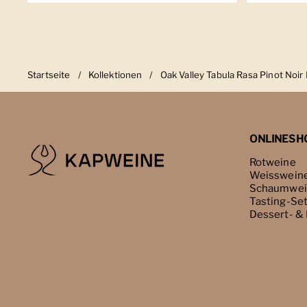
Startseite
/
Kollektionen
/
Oak Valley Tabula Rasa Pinot Noir
ONLINESH
Rotweine
Weisswein
Schaumwei
Tasting-Se
Dessert- &