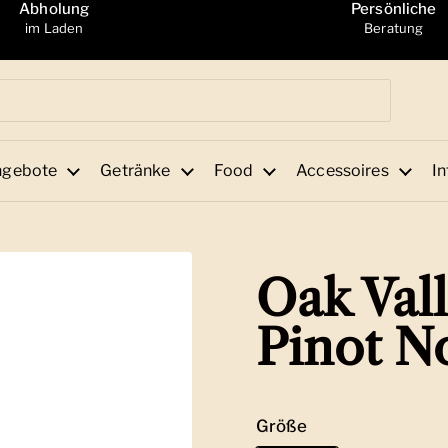
Abholung
Persönliche
im Laden
Beratung
ngebote
Getränke
Food
Accessoires
In
Oak Val
Pinot N
Größe