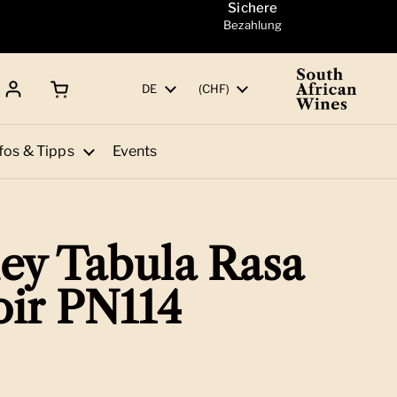
Sichere
Bezahlung
Warenkorb öffnen
Gesamtbetrag:
Sprache
DE
Land/Region
(CHF)
fos & Tipps
Events
ley Tabula Rasa
oir PN114