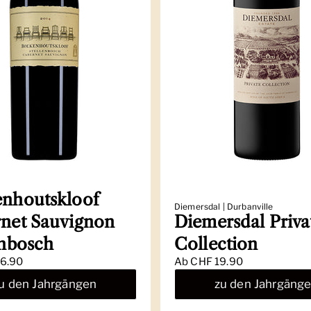
nhoutskloof
Diemersdal | Durbanville
net Sauvignon
Diemersdal Priva
enbosch
Collection
6.90
Ab
CHF 19.90
u den Jahrgängen
zu den Jahrgäng