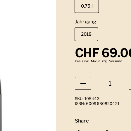
0,75 l
Jahrgang
2018
Regulärer
CHF 69.0
Preis inkl. MwSt., zzgl. Versand
Anzahl
SKU: 105443
ISBN: 6009680820421
Share