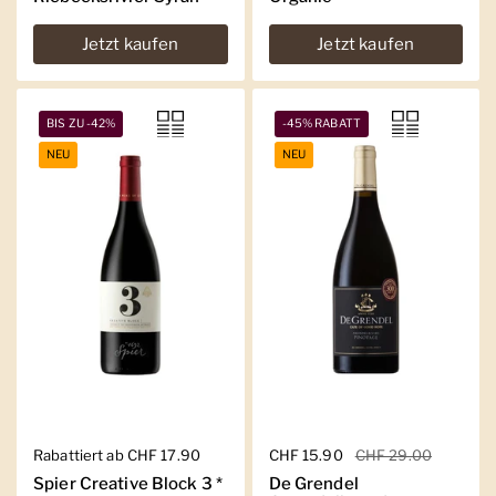
Jetzt kaufen
Jetzt kaufen
BIS ZU -42%
-45% RABATT
NEU
NEU
Regulärer Preis
Rabattiert ab CHF 17.90
Regulärer Preis
CHF 15.90
Sale-Preis
CHF 29.00
Spier Creative Block 3 *
De Grendel