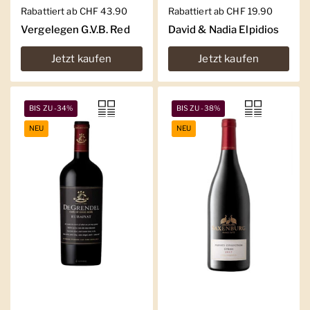
Regulärer Preis
Rabattiert ab CHF 43.90
Regulärer Preis
Rabattiert ab CHF 19.90
Vergelegen G.V.B. Red
David & Nadia Elpidios
Jetzt kaufen
Jetzt kaufen
BIS ZU -34%
BIS ZU -38%
NEU
NEU