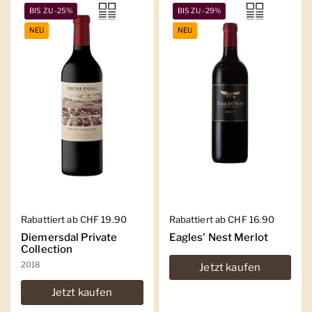
BIS ZU -25%
BIS ZU -29%
NEU
NEU
Regulärer Preis
Rabattiert ab CHF 19.90
Regulärer Preis
Rabattiert ab CHF 16.90
Diemersdal Private
Eagles' Nest Merlot
Collection
2018
Jetzt kaufen
Jetzt kaufen