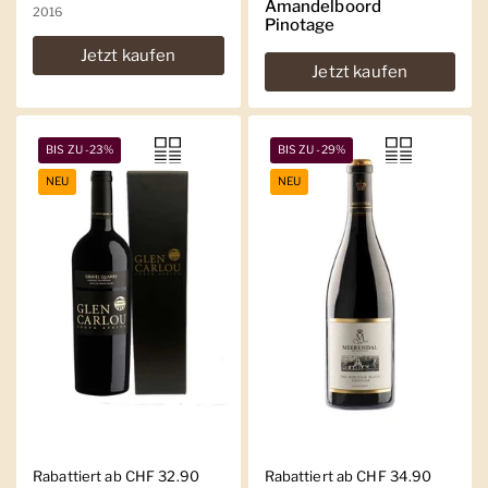
Amandelboord
2016
Pinotage
Jetzt kaufen
Jetzt kaufen
BIS ZU -23%
BIS ZU -29%
NEU
NEU
Regulärer Preis
Rabattiert ab CHF 32.90
Regulärer Preis
Rabattiert ab CHF 34.90