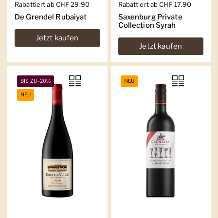
Regulärer Preis
Rabattiert ab CHF 29.90
Regulärer Preis
Rabattiert ab CHF 17.90
De Grendel Rubaiyat
Saxenburg Private
Collection Syrah
Jetzt kaufen
Jetzt kaufen
BIS ZU -20%
NEU
NEU