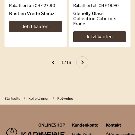
Regulärer Preis
Rabattiert ab CHF 27.90
Regulärer Preis
Rabattiert ab CHF 19.90
Rust en Vrede Shiraz
Glenelly Glass
Collection Cabernet
Franc
Jetzt kaufen
Jetzt kaufen
Weiter
1 / 16
Zurück
Startseite
/
Kollektionen
/
Rotweine
ONLINESHOP
Kundenkonto
Kontakt
Rotweine
Mein Konto
Öffnungszeite