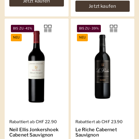
Jetzt kaufen
Jetzt kaufen
BIS ZU -41%
BIS ZU -39%
NEU
NEU
Regulärer Preis
Rabattiert ab CHF 22.90
Regulärer Preis
Rabattiert ab CHF 23.90
Neil Ellis Jonkershoek
Le Riche Cabernet
Cabenet Sauvignon
Sauvignon