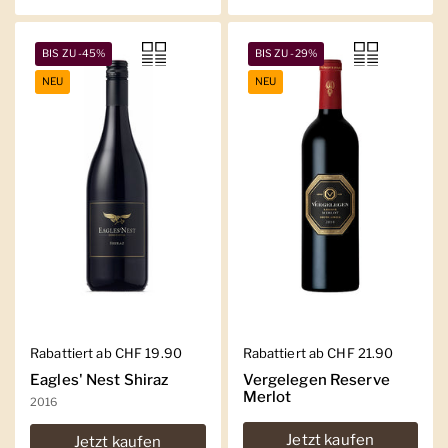
BIS ZU -45%
BIS ZU -29%
NEU
NEU
Regulärer Preis
Rabattiert ab CHF 19.90
Regulärer Preis
Rabattiert ab CHF 21.90
Eagles' Nest Shiraz
Vergelegen Reserve
Merlot
2016
Jetzt kaufen
Jetzt kaufen