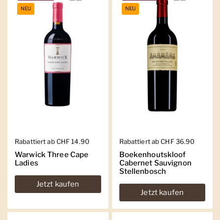
NEU
NEU
Regulärer Preis
Rabattiert ab CHF 14.90
Regulärer Preis
Rabattiert ab CHF 36.90
Warwick Three Cape
Boekenhoutskloof
Ladies
Cabernet Sauvignon
Stellenbosch
Jetzt kaufen
Jetzt kaufen