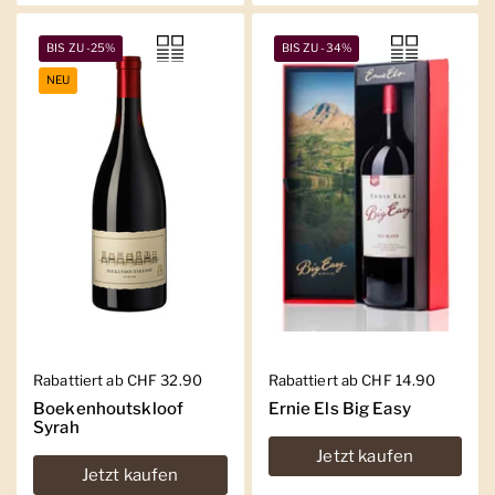
BIS ZU -25%
BIS ZU -34%
NEU
Regulärer Preis
Rabattiert ab CHF 32.90
Regulärer Preis
Rabattiert ab CHF 14.90
Boekenhoutskloof
Ernie Els Big Easy
Syrah
Jetzt kaufen
Jetzt kaufen