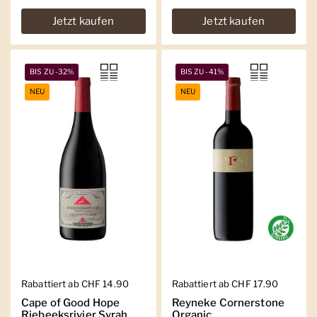
Jetzt kaufen
Jetzt kaufen
BIS ZU -32%
BIS ZU -41%
NEU
NEU
Regulärer Preis
Rabattiert ab CHF 14.90
Regulärer Preis
Rabattiert ab CHF 17.90
Cape of Good Hope
Reyneke Cornerstone
Riebeeksrivier Syrah
Organic