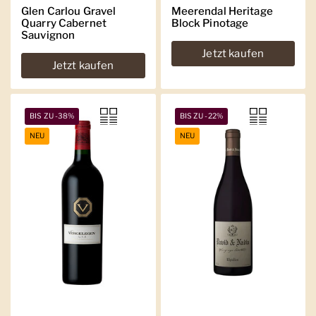
Glen Carlou Gravel
Meerendal Heritage
Quarry Cabernet
Block Pinotage
Sauvignon
Jetzt kaufen
Jetzt kaufen
BIS ZU -38%
BIS ZU -22%
NEU
NEU