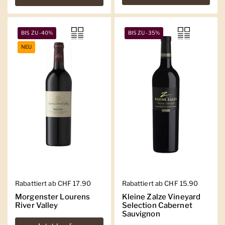
BIS ZU -40%
BIS ZU -35%
NEU
Regulärer Preis
Rabattiert ab CHF 17.90
Regulärer Preis
Rabattiert ab CHF 15.90
Morgenster Lourens
Kleine Zalze Vineyard
River Valley
Selection Cabernet
Sauvignon