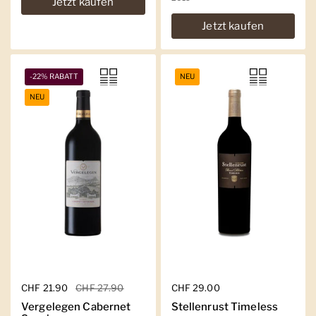
Jetzt kaufen
Jetzt kaufen
-22% RABATT
NEU
NEU
Regulärer Preis
CHF 21.90
Sale-Preis
CHF 27.90
Regulärer Preis
CHF 29.00
Vergelegen Cabernet
Stellenrust Timeless