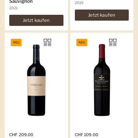
Sauvignon
2019
2021
Jetzt kaufen
Jetzt kaufen
NEU
NEU
Regulärer Preis
CHF 209.00
Regulärer Preis
CHF 109.00