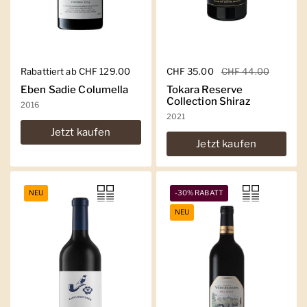
Regulärer Preis
Rabattiert ab CHF 129.00
Regulärer Preis
CHF 35.00
Sale-Preis
CHF 44.00
Eben Sadie Columella
Tokara Reserve
Collection Shiraz
2016
2021
Jetzt kaufen
Jetzt kaufen
NEU
-30% RABATT
NEU