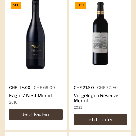
NEU
NEU
Regulärer Preis
CHF 49.00
Sale-Preis
CHF 69.00
Regulärer Preis
CHF 21.90
Sale-Preis
CHF 27.90
Eagles' Nest Merlot
Vergelegen Reserve
Merlot
2016
2021
Jetzt kaufen
Jetzt kaufen