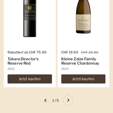
Regulärer Preis
Rabattiert ab CHF 75.00
Regulärer Preis
CHF 19.90
Sale-Preis
CHF 29.90
Tokara Director's
Kleine Zalze Family
Reserve Red
Reserve Chardonnay
2013
2023
Jetzt kaufen
Jetzt kaufen
Weiter
1 / 5
Zurück