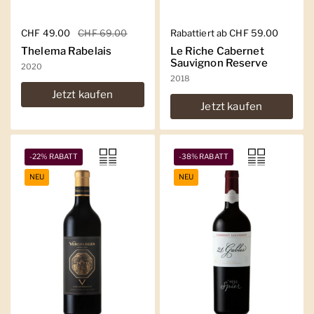
Regulärer Preis
CHF 49.00
Sale-Preis
CHF 69.00
Regulärer Preis
Rabattiert ab CHF 59.00
Thelema Rabelais
Le Riche Cabernet
Sauvignon Reserve
2020
2018
Jetzt kaufen
Jetzt kaufen
-22% RABATT
-38% RABATT
NEU
NEU