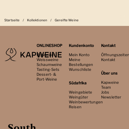
Startseite
/
Kollektionen
/
Gereifte Weine
ONLINESHOP
Kundenkonto
Kontakt
Rotweine
Mein Konto
Öffnungszeite
Weissweine
Meine
Kontakt
Schaumweine
Bestellungen
Tasting-Sets
Wunschliste
Über uns
Dessert- &
Port-Weine
Kapweine
Südafrika
Team
Weingebiete
Jobs
Weingüter
Newsletter
Weinbewertungen
Reisen