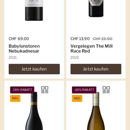
Regulärer Preis
CHF 69.00
Regulärer Preis
CHF 13.90
Sale-Preis
CHF 19.90
Babylonstoren
Vergelegen The Mill
Nebukadnesar
Race Red
2021
2022
Jetzt kaufen
Jetzt kaufen
-19% RABATT
-20% RABATT
NEU
NEU