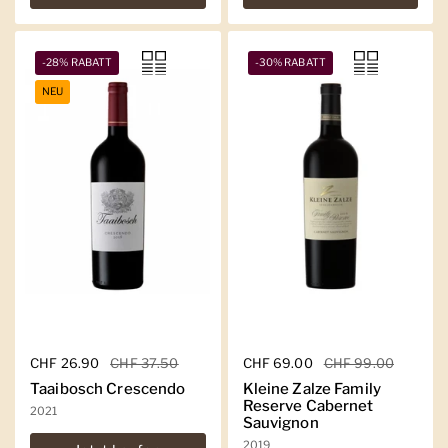
-28% RABATT
-30% RABATT
NEU
Regulärer Preis
CHF 26.90
Sale-Preis
CHF 37.50
Regulärer Preis
CHF 69.00
Sale-Preis
CHF 99.00
Taaibosch Crescendo
Kleine Zalze Family
Reserve Cabernet
2021
Sauvignon
2019