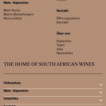
Mein -Kapweine-
Mein Konto
Kontakt
Meine Bestellungen
Wunschliste
Öffnungszeiten
Kontakt
Über uns
Kapweine
Team
Jobs
Newsletter
THE HOME OF SOUTH AFRICAN WINES
Onlineshop
Mein -Kapweine-
Rotweine
Weissweine
Südafrika
Mein Konto
Schaumweine
Meine Bestellungen
Tasting-Sets