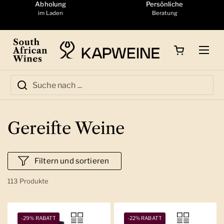
Zum Inhalt springen
Abholung
Persönliche
im Laden
Beratung
Warenkorb öffnen
Menü
Gereifte Weine
Filtern und sortieren
113 Produkte
-29% RABATT
-22% RABATT