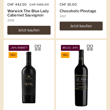
Regulärer Preis
CHF 442.50
Sale-Preis
CHF 588.00
Regulärer Preis
CHF 35.00
Warwick The Blue Lady
Chocoholic Pinotage
Cabernet Sauvignon
2017
2018
Jetzt kaufen
Jetzt kaufen
-29% RABATT
BIS ZU -34%
NEU
NEU