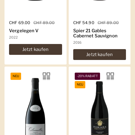
Regulärer Preis
CHF 69.00
Sale-Preis
CHF 89.00
Regulärer Preis
CHF 54.90
Sale-Preis
CHF 89.00
Vergelegen V
Spier 21 Gables
Cabernet Sauvignon
2022
2016
Jetzt kaufen
Jetzt kaufen
NEU
-20% RABATT
NEU