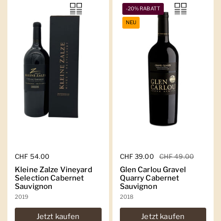
-20% RABATT
NEU
Regulärer Preis
CHF 54.00
Regulärer Preis
CHF 39.00
Sale-Preis
CHF 49.00
Kleine Zalze Vineyard
Glen Carlou Gravel
Selection Cabernet
Quarry Cabernet
Sauvignon
Sauvignon
2019
2018
Jetzt kaufen
Jetzt kaufen