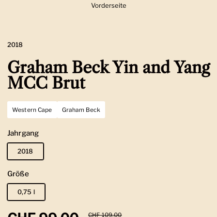
Vorderseite
Zeige Folie 1
2018
Graham Beck Yin and Yang
MCC Brut
Western Cape
Graham Beck
Jahrgang
2018
Größe
0,75 l
Sale-Preis
CHF 109.00