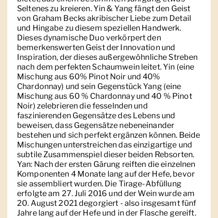
Seltenes zu kreieren. Yin & Yang fängt den Geist
von Graham Becks akribischer Liebe zum Detail
und Hingabe zu diesem speziellen Handwerk.
Dieses dynamische Duo verkörpert den
bemerkenswerten Geist der Innovation und
Inspiration, der dieses außergewöhnliche Streben
nach dem perfekten Schaumwein leitet. Yin (eine
Mischung aus 60% Pinot Noir und 40%
Chardonnay) und sein Gegenstück Yang (eine
Mischung aus 60 % Chardonnay und 40 % Pinot
Noir) zelebrieren die fesselnden und
faszinierenden Gegensätze des Lebens und
beweisen, dass Gegensätze nebeneinander
bestehen und sich perfekt ergänzen können. Beide
Mischungen unterstreichen das einzigartige und
subtile Zusammenspiel dieser beiden Rebsorten.
Yan: Nach der ersten Gärung reiften die einzelnen
Komponenten 4 Monate lang auf der Hefe, bevor
sie assembliert wurden. Die Tirage-Abfüllung
erfolgte am 27. Juli 2016 und der Wein wurde am
20. August 2021 degorgiert - also insgesamt fünf
Jahre lang auf der Hefe und in der Flasche gereift.