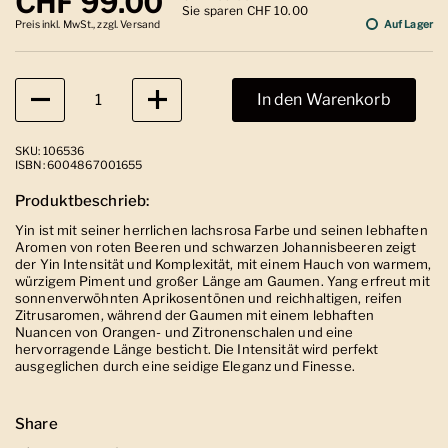
Regulärer Preis
CHF 99.00
Sie sparen CHF 10.00
Preis inkl. MwSt., zzgl. Versand
Auf Lager
Anzahl
In den Warenkorb
SKU: 106536
ISBN: 6004867001655
Produktbeschrieb:
Yin ist mit seiner herrlichen lachsrosa Farbe und seinen lebhaften
Aromen von roten Beeren und schwarzen Johannisbeeren zeigt
der Yin Intensität und Komplexität, mit einem Hauch von warmem,
würzigem Piment und großer Länge am Gaumen. Yang erfreut mit
sonnenverwöhnten Aprikosentönen und reichhaltigen, reifen
Zitrusaromen, während der Gaumen mit einem lebhaften
Nuancen von Orangen- und Zitronenschalen und eine
hervorragende Länge besticht. Die Intensität wird perfekt
ausgeglichen durch eine seidige Eleganz und Finesse.
Share