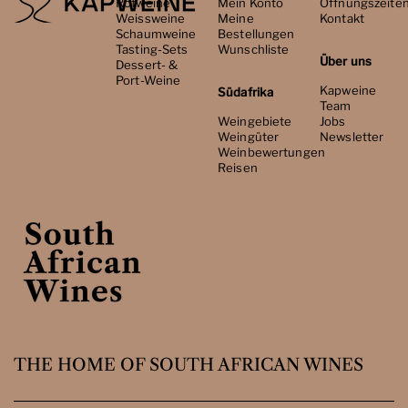
Rotweine
Mein Konto
Öffnungszeite
Weissweine
Meine
Kontakt
Schaumweine
Bestellungen
Tasting-Sets
Wunschliste
Über uns
Dessert- &
Port-Weine
Kapweine
Südafrika
Team
Weingebiete
Jobs
Weingüter
Newsletter
Weinbewertungen
Reisen
THE HOME OF SOUTH AFRICAN WINES