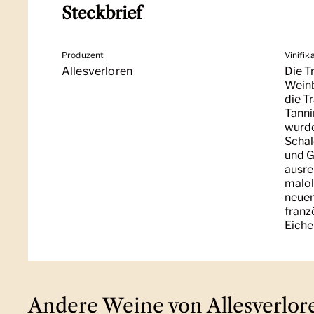
Steckbrief
Produzent
Vinifik
Allesverloren
Die T
Weinb
die T
Tanni
wurde
Schal
und G
ausre
malol
neuen
franz
Eiche
Andere Weine von Allesverlor