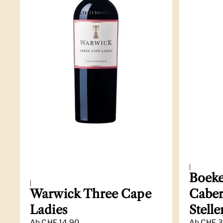
|
Boeke
|
Warwick Three Cape
Caber
Ladies
Stell
Ab
CHF 14.90
Ab
CHF 3