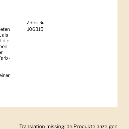
Artikel Nr.
teten
106315
 als
 die
uben
er
Farb-
einer
Translation missing: de.Produkte anzeigen