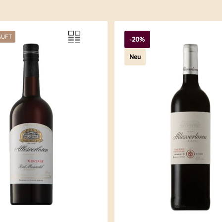
AUFT
-20%
Neu