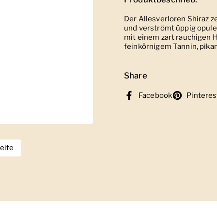
Der Allesverloren Shiraz ze
und verströmt üppig opul
mit einem zart rauchigen 
feinkörnigem Tannin, pika
Share
Facebook
Pinteres
eite
eige Folie 2