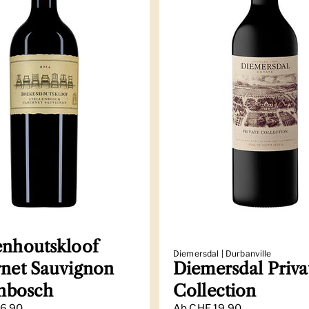
nhoutskloof
Diemersdal | Durbanville
net Sauvignon
Diemersdal Priva
enbosch
Collection
6.90
Ab
CHF 19.90