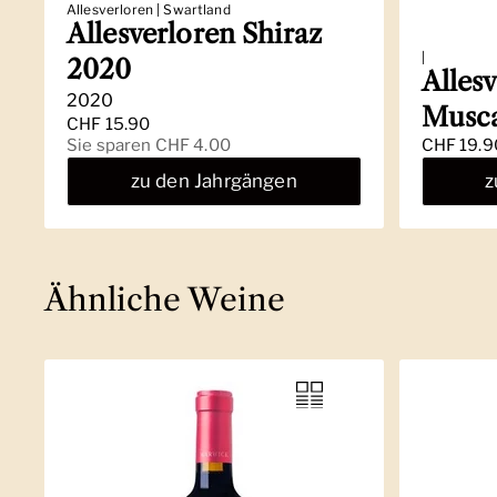
Allesverloren | Swartland
Allesverloren Shiraz
|
2020
Alles
2020
Musca
Regulärer Preis
CHF 15.90
Sale-Preis
Sie sparen CHF 4.00
Regulärer
CHF 19.9
zu den Jahrgängen
z
Ähnliche Weine