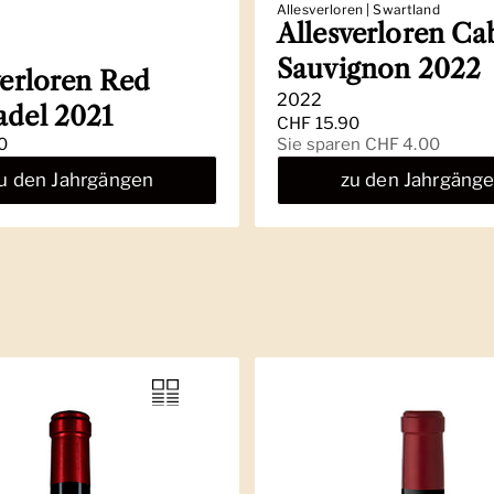
Allesverloren | Swartland
Allesverloren Ca
Sauvignon 2022
verloren Red
2022
del 2021
Regulärer Preis
CHF 15.90
 Preis
0
Sale-Preis
Sie sparen CHF 4.00
u den Jahrgängen
zu den Jahrgäng