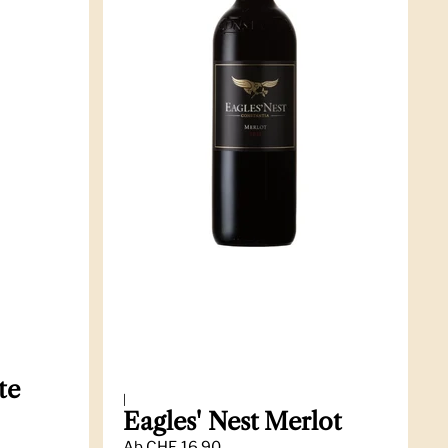
te
|
Eagles' Nest Merlot
Ab
CHF 16.90