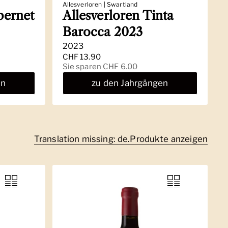
Allesverloren | Swartland
bernet
Allesverloren Tinta
Barocca 2023
2023
Regulärer Preis
CHF 13.90
Sale-Preis
Sie sparen CHF 6.00
en
zu den Jahrgängen
Translation missing: de.Produkte anzeigen