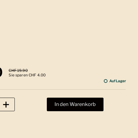
 Preis
0
Sale-Preis
CHF 19.90
Sie sparen CHF 4.00
Auf Lager
In den Warenkorb