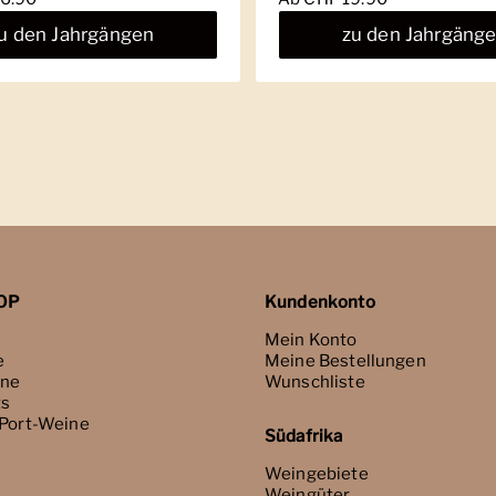
u den Jahrgängen
zu den Jahrgäng
OP
Kundenkonto
Mein Konto
e
Meine Bestellungen
ne
Wunschliste
ts
 Port-Weine
Südafrika
Weingebiete
Weingüter