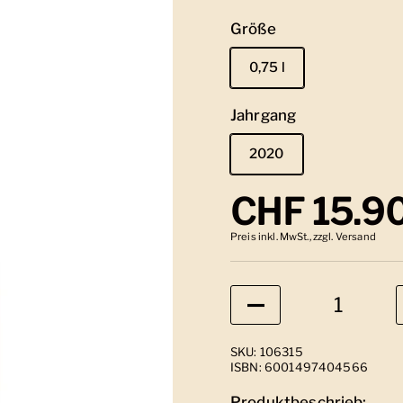
Größe
0,75 l
Jahrgang
2020
Regulärer
CHF 15.9
Preis inkl. MwSt., zzgl. Versand
Anzahl
SKU: 106315
ISBN: 6001497404566
Produktbeschrieb: