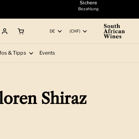
Sichere
Bezahlung
Warenkorb öffnen
Gesamtbetrag:
Sprache
DE
Land/Region
(CHF)
fos & Tipps
Events
loren Shiraz