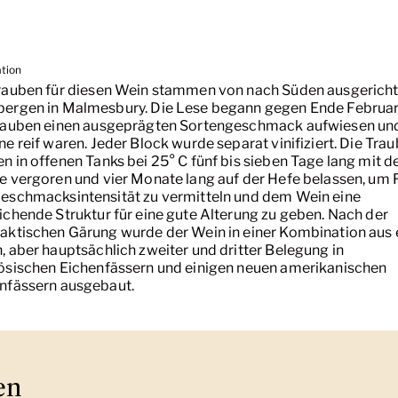
ation
rauben für diesen Wein stammen von nach Süden ausgerich
ergen in Malmesbury. Die Lese begann gegen Ende Februar,
rauben einen ausgeprägten Sortengeschmack aufwiesen und
ne reif waren. Jeder Block wurde separat vinifiziert. Die Tra
n in offenen Tanks bei 25° C fünf bis sieben Tage lang mit d
e vergoren und vier Monate lang auf der Hefe belassen, um 
eschmacksintensität zu vermitteln und dem Wein eine
ichende Struktur für eine gute Alterung zu geben. Nach der
aktischen Gärung wurde der Wein in einer Kombination aus 
, aber hauptsächlich zweiter und dritter Belegung in
ösischen Eichenfässern und einigen neuen amerikanischen
nfässern ausgebaut.
en