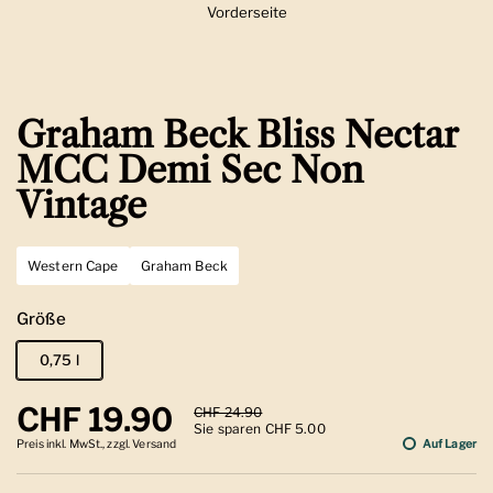
Vorderseite
Zeige Folie 1
Graham Beck Bliss Nectar
MCC Demi Sec Non
Vintage
Western Cape
Graham Beck
Größe
0,75 l
Regulärer Preis
CHF 19.90
Sale-Preis
CHF 24.90
Sie sparen CHF 5.00
Preis inkl. MwSt., zzgl. Versand
Auf Lager