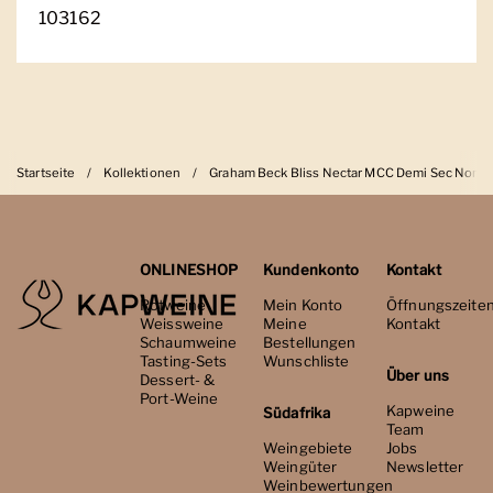
103162
Startseite
/
Kollektionen
/
Graham Beck Bliss Nectar MCC Demi Sec Non V
ONLINESHOP
Kundenkonto
Kontakt
Rotweine
Mein Konto
Öffnungszeite
Weissweine
Meine
Kontakt
Schaumweine
Bestellungen
Tasting-Sets
Wunschliste
Über uns
Dessert- &
Port-Weine
Kapweine
Südafrika
Team
Weingebiete
Jobs
Weingüter
Newsletter
Weinbewertungen