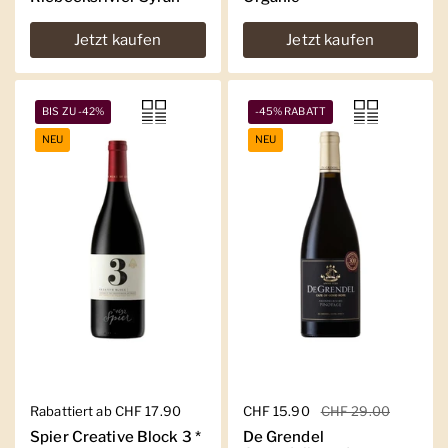
Jetzt kaufen
Jetzt kaufen
BIS ZU -42%
-45% RABATT
NEU
NEU
Regulärer Preis
Rabattiert ab CHF 17.90
Regulärer Preis
CHF 15.90
Sale-Preis
CHF 29.00
Spier Creative Block 3 *
De Grendel