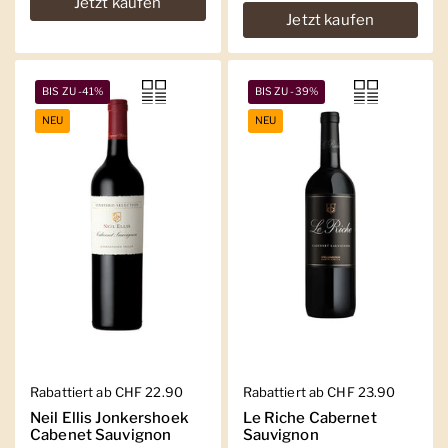
Jetzt kaufen
Jetzt kaufen
BIS ZU -41%
BIS ZU -39%
NEU
NEU
Regulärer Preis
Rabattiert ab CHF 22.90
Regulärer Preis
Rabattiert ab CHF 23.90
Neil Ellis Jonkershoek
Le Riche Cabernet
Cabenet Sauvignon
Sauvignon