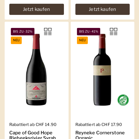
Jetzt kaufen
Jetzt kaufen
BIS ZU -32%
BIS ZU -41%
NEU
NEU
Regulärer Preis
Rabattiert ab CHF 14.90
Regulärer Preis
Rabattiert ab CHF 17.90
Cape of Good Hope
Reyneke Cornerstone
Riebeeksrivier Syrah
Organic