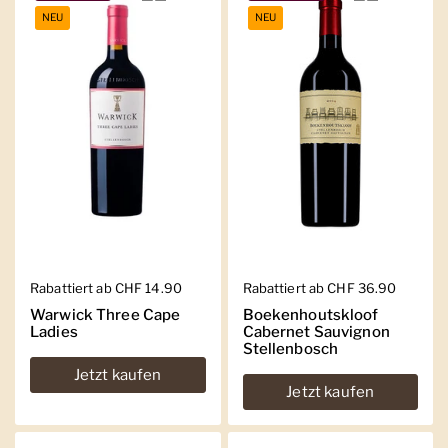
NEU
NEU
Regulärer Preis
Rabattiert ab CHF 14.90
Regulärer Preis
Rabattiert ab CHF 36.90
Warwick Three Cape
Boekenhoutskloof
Ladies
Cabernet Sauvignon
Stellenbosch
Jetzt kaufen
Jetzt kaufen