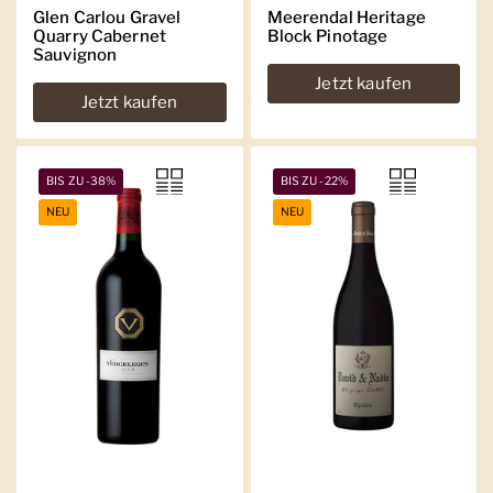
Glen Carlou Gravel
Meerendal Heritage
Quarry Cabernet
Block Pinotage
Sauvignon
Jetzt kaufen
Jetzt kaufen
BIS ZU -38%
BIS ZU -22%
NEU
NEU