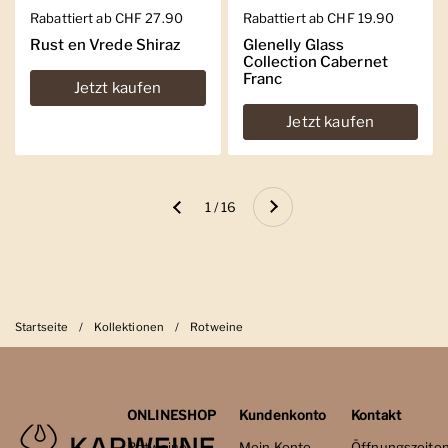
Regulärer Preis
Rabattiert ab CHF 27.90
Regulärer Preis
Rabattiert ab CHF 19.90
Rust en Vrede Shiraz
Glenelly Glass
Collection Cabernet
Franc
Jetzt kaufen
Jetzt kaufen
Weiter
1 / 16
Zurück
Startseite
/
Kollektionen
/
Rotweine
ONLINESHOP
Kundenkonto
Kontakt
Rotweine
Mein Konto
Öffnungszeite