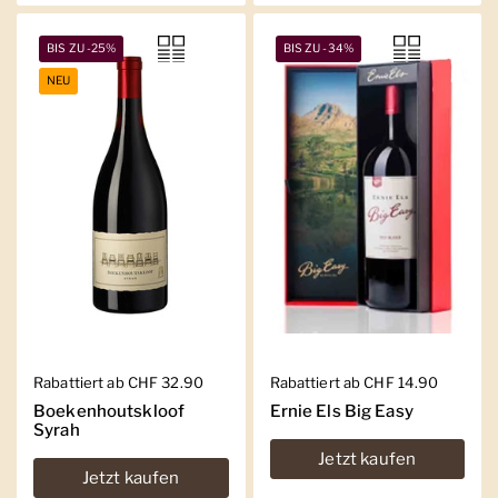
BIS ZU -25%
BIS ZU -34%
NEU
Regulärer Preis
Rabattiert ab CHF 32.90
Regulärer Preis
Rabattiert ab CHF 14.90
Boekenhoutskloof
Ernie Els Big Easy
Syrah
Jetzt kaufen
Jetzt kaufen