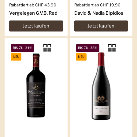
Regulärer Preis
Rabattiert ab CHF 43.90
Regulärer Preis
Rabattiert ab CHF 19.90
Vergelegen G.V.B. Red
David & Nadia Elpidios
Jetzt kaufen
Jetzt kaufen
BIS ZU -34%
BIS ZU -38%
NEU
NEU