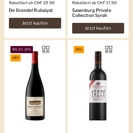
Regulärer Preis
Rabattiert ab CHF 29.90
Regulärer Preis
Rabattiert ab CHF 17.90
De Grendel Rubaiyat
Saxenburg Private
Collection Syrah
Jetzt kaufen
Jetzt kaufen
BIS ZU -20%
NEU
NEU