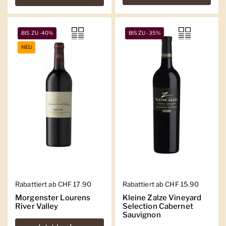
BIS ZU -40%
BIS ZU -35%
NEU
Regulärer Preis
Rabattiert ab CHF 17.90
Regulärer Preis
Rabattiert ab CHF 15.90
Morgenster Lourens
Kleine Zalze Vineyard
River Valley
Selection Cabernet
Sauvignon