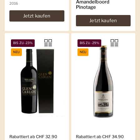
Amandelboord
2016
Pinotage
Jetzt kaufen
Jetzt kaufen
BIS ZU -23%
BIS ZU -29%
NEU
NEU
Regulärer Preis
Rabattiert ab CHF 32.90
Regulärer Preis
Rabattiert ab CHF 34.90