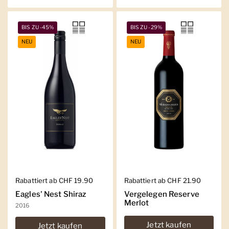
BIS ZU -45%
BIS ZU -29%
NEU
NEU
Regulärer Preis
Rabattiert ab CHF 19.90
Regulärer Preis
Rabattiert ab CHF 21.90
Eagles' Nest Shiraz
Vergelegen Reserve
Merlot
2016
Jetzt kaufen
Jetzt kaufen