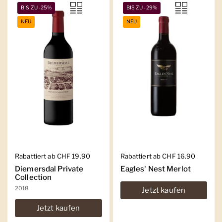
BIS ZU -25%
BIS ZU -29%
NEU
NEU
Regulärer Preis
Rabattiert ab CHF 19.90
Regulärer Preis
Rabattiert ab CHF 16.90
Diemersdal Private
Eagles' Nest Merlot
Collection
2018
Jetzt kaufen
Jetzt kaufen