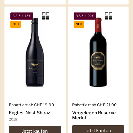
BIS ZU -45%
BIS ZU -29%
NEU
NEU
Regulärer Preis
Rabattiert ab CHF 19.90
Regulärer Preis
Rabattiert ab CHF 21.90
Eagles' Nest Shiraz
Vergelegen Reserve
Merlot
2016
Jetzt kaufen
Jetzt kaufen