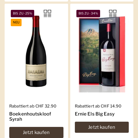
BIS ZU -25%
BIS ZU -34%
NEU
Regulärer Preis
Rabattiert ab CHF 32.90
Regulärer Preis
Rabattiert ab CHF 14.90
Boekenhoutskloof
Ernie Els Big Easy
Syrah
Jetzt kaufen
Jetzt kaufen