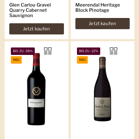
Glen Carlou Gravel
Meerendal Heritage
Quarry Cabernet
Block Pinotage
Sauvignon
Jetzt kaufen
Jetzt kaufen
BIS ZU -38%
BIS ZU -22%
NEU
NEU