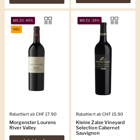
BIS ZU -40%
BIS ZU -35%
NEU
Regulärer Preis
Rabattiert ab CHF 17.90
Regulärer Preis
Rabattiert ab CHF 15.90
Morgenster Lourens
Kleine Zalze Vineyard
River Valley
Selection Cabernet
Sauvignon