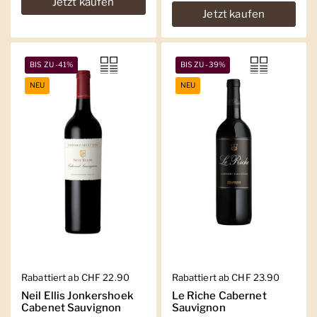
Jetzt kaufen
Jetzt kaufen
BIS ZU -41%
BIS ZU -39%
NEU
NEU
Regulärer Preis
Rabattiert ab CHF 22.90
Regulärer Preis
Rabattiert ab CHF 23.90
Neil Ellis Jonkershoek
Le Riche Cabernet
Cabenet Sauvignon
Sauvignon