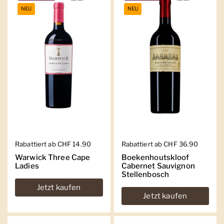
NEU
NEU
Regulärer Preis
Rabattiert ab CHF 14.90
Regulärer Preis
Rabattiert ab CHF 36.90
Warwick Three Cape
Boekenhoutskloof
Ladies
Cabernet Sauvignon
Stellenbosch
Jetzt kaufen
Jetzt kaufen