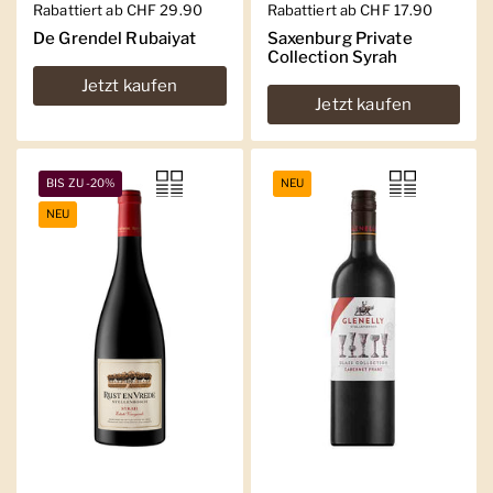
Regulärer Preis
Rabattiert ab CHF 29.90
Regulärer Preis
Rabattiert ab CHF 17.90
De Grendel Rubaiyat
Saxenburg Private
Collection Syrah
Jetzt kaufen
Jetzt kaufen
BIS ZU -20%
NEU
NEU