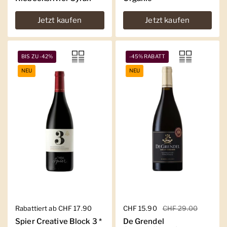
Jetzt kaufen
Jetzt kaufen
BIS ZU -42%
-45% RABATT
NEU
NEU
Regulärer Preis
Rabattiert ab CHF 17.90
Regulärer Preis
CHF 15.90
Sale-Preis
CHF 29.00
Spier Creative Block 3 *
De Grendel