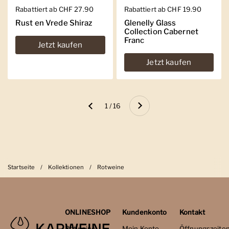
Regulärer Preis
Rabattiert ab CHF 27.90
Regulärer Preis
Rabattiert ab CHF 19.90
Rust en Vrede Shiraz
Glenelly Glass
Collection Cabernet
Franc
Jetzt kaufen
Jetzt kaufen
Weiter
1 / 16
Zurück
Startseite
/
Kollektionen
/
Rotweine
ONLINESHOP
Kundenkonto
Kontakt
Rotweine
Mein Konto
Öffnungszeite