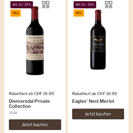
BIS ZU -25%
BIS ZU -29%
NEU
NEU
Regulärer Preis
Rabattiert ab CHF 19.90
Regulärer Preis
Rabattiert ab CHF 16.90
Diemersdal Private
Eagles' Nest Merlot
Collection
2018
Jetzt kaufen
Jetzt kaufen