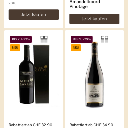
Amandelboord
2016
Pinotage
Jetzt kaufen
Jetzt kaufen
BIS ZU -23%
BIS ZU -29%
NEU
NEU
Regulärer Preis
Rabattiert ab CHF 32.90
Regulärer Preis
Rabattiert ab CHF 34.90