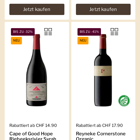
Jetzt kaufen
Jetzt kaufen
BIS ZU -32%
BIS ZU -41%
NEU
NEU
Regulärer Preis
Rabattiert ab CHF 14.90
Regulärer Preis
Rabattiert ab CHF 17.90
Cape of Good Hope
Reyneke Cornerstone
Riebeeksrivier Syrah
Organic