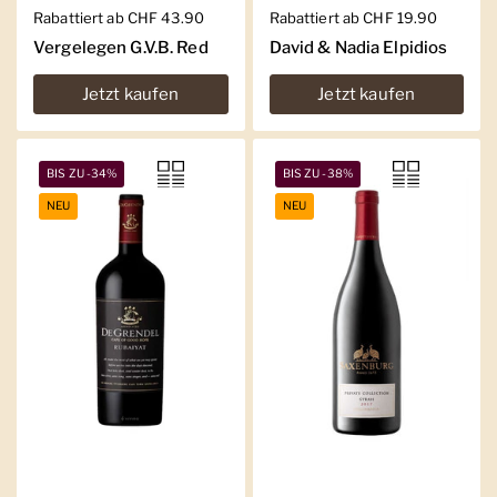
Regulärer Preis
Rabattiert ab CHF 43.90
Regulärer Preis
Rabattiert ab CHF 19.90
Vergelegen G.V.B. Red
David & Nadia Elpidios
Jetzt kaufen
Jetzt kaufen
BIS ZU -34%
BIS ZU -38%
NEU
NEU