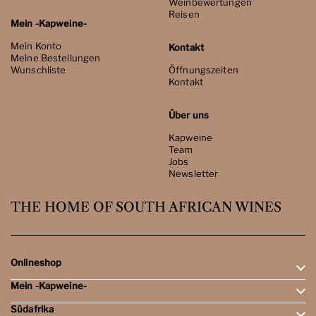
Weinbewertungen
Reisen
Mein -Kapweine-
Mein Konto
Kontakt
Meine Bestellungen
Wunschliste
Öffnungszeiten
Kontakt
Über uns
Kapweine
Team
Jobs
Newsletter
THE HOME OF SOUTH AFRICAN WINES
Onlineshop
Mein -Kapweine-
Rotweine
Weissweine
Südafrika
Mein Konto
Schaumweine