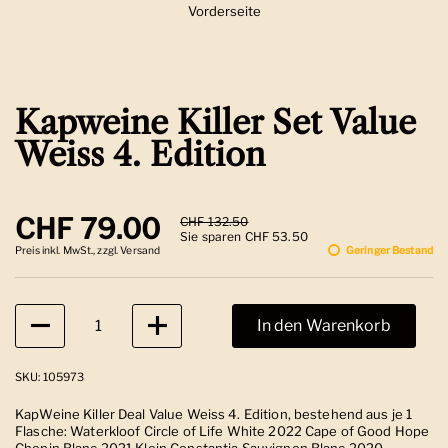
Vorderseite
Zeige Folie 1
Kapweine Killer Set Value
Weiss 4. Edition
Regulärer Preis
CHF 79.00
Sale-Preis
CHF 132.50
Sie sparen CHF 53.50
Preis inkl. MwSt., zzgl. Versand
Geringer Bestand
Anzahl
In den Warenkorb
SKU: 105973
KapWeine Killer Deal Value Weiss 4. Edition, bestehend aus je 1
Flasche: Waterkloof Circle of Life White 2022 Cape of Good Hope
Chenin Blanc 2021 Klein Constantia Sauvignon Blanc 2020