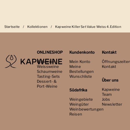
Startseite
/
Kollektionen
/
Kapweine Killer Set Value Weiss 4. Edition
ONLINESHOP
Kundenkonto
Kontakt
Rotweine
Mein Konto
Öffnungszeite
Weissweine
Meine
Kontakt
Schaumweine
Bestellungen
Tasting-Sets
Wunschliste
Über uns
Dessert- &
Port-Weine
Kapweine
Südafrika
Team
Weingebiete
Jobs
Weingüter
Newsletter
Weinbewertungen
Reisen